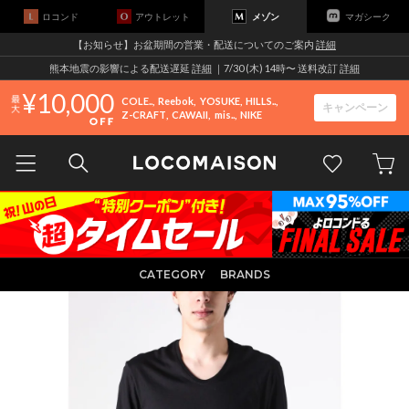
ロコンド
アウトレット
メゾン
マガシーク
【お知らせ】お盆期間の営業・配送についてのご案内
詳細
熊本地震の影響による配送遅延
詳細
｜7/30 (木) 14時〜 送料改訂
詳細
10,000
COLE..
Reebok
YOSUKE
HILLS..
キャンペーン
Z-CRAFT
CAWAII
mis..
NIKE
CATEGORY
BRANDS