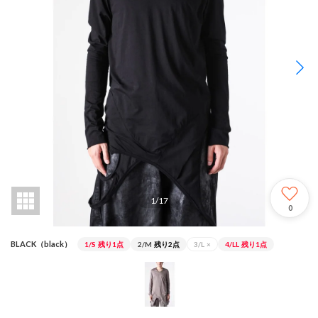
1
/
17
0
BLACK（black）
1/S
残り1点
2/M
残り2点
3/L
×
4/LL
残り1点