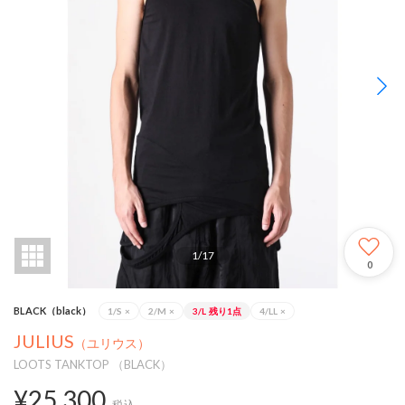
1
/
17
0
BLACK（black）
1/S
×
2/M
×
3/L
残り1点
4/LL
×
JULIUS
（ユリウス）
LOOTS TANKTOP （BLACK）
¥25,300
税込