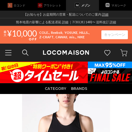
ロコンド
アウトレット
メゾン
マガシーク
【お知らせ】お盆期間の営業・配送についてのご案内
詳細
熊本地震の影響による配送遅延
詳細
｜7/30 (木) 14時〜 送料改訂
詳細
10,000
COLE..
Reebok
YOSUKE
HILLS..
キャンペーン
Z-CRAFT
CAWAII
mis..
NIKE
CATEGORY
BRANDS