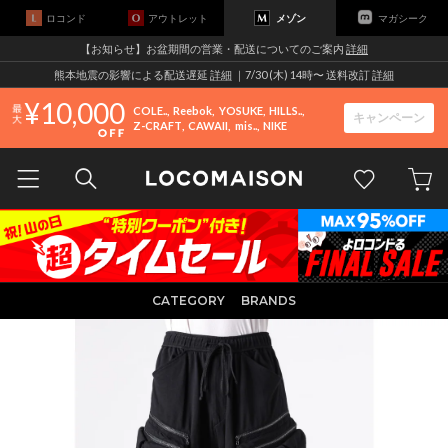
ロコンド
アウトレット
メゾン
マガシーク
【お知らせ】お盆期間の営業・配送についてのご案内
詳細
熊本地震の影響による配送遅延
詳細
｜7/30 (木) 14時〜 送料改訂
詳細
10,000
COLE..
Reebok
YOSUKE
HILLS..
キャンペーン
Z-CRAFT
CAWAII
mis..
NIKE
CATEGORY
BRANDS