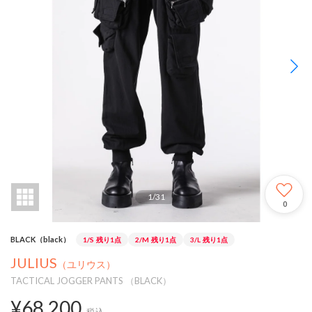
1
/
31
0
BLACK（black）
1/S
残り1点
2/M
残り1点
3/L
残り1点
JULIUS
（ユリウス）
TACTICAL JOGGER PANTS （BLACK）
¥68,200
税込