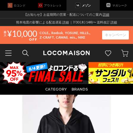
ロコンド
アウトレット
メゾン
マガシーク
【お知らせ】お盆期間の営業・配送についてのご案内
詳細
熊本地震の影響による配送遅延
詳細
｜7/30 (木) 14時〜 送料改訂
詳細
10,000
COLE..
Reebok
YOSUKE
HILLS..
キャンペーン
Z-CRAFT
CAWAII
mis..
NIKE
CATEGORY
BRANDS