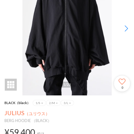
1
/
23
0
BLACK（black）
1/S
×
2/M
×
3/L
×
JULIUS
（ユリウス）
BERG HOODIE （BLACK）
¥59,400
税込