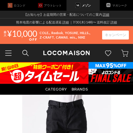
ロコンド
アウトレット
メゾン
マガシーク
【お知らせ】お盆期間の営業・配送についてのご案内
詳細
熊本地震の影響による配送遅延
詳細
｜7/30 (木) 14時〜 送料改訂
詳細
10,000
COLE..
Reebok
YOSUKE
HILLS..
キャンペーン
Z-CRAFT
CAWAII
mis..
NIKE
CATEGORY
BRANDS