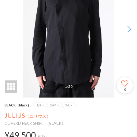
1
/
20
0
BLACK（black）
1/S
×
2/M
×
3/L
×
JULIUS
（ユリウス）
COVERD NECK SHIRT （BLACK）
¥49,500
税込