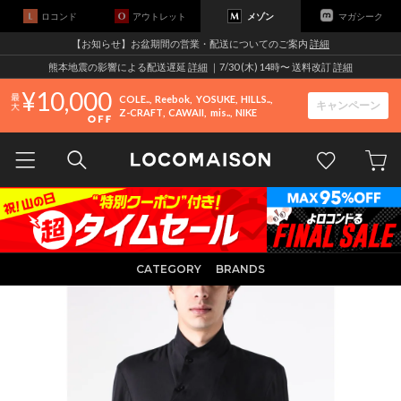
ロコンド
アウトレット
メゾン
マガシーク
【お知らせ】お盆期間の営業・配送についてのご案内
詳細
熊本地震の影響による配送遅延
詳細
｜7/30 (木) 14時〜 送料改訂
詳細
10,000
COLE..
Reebok
YOSUKE
HILLS..
キャンペーン
Z-CRAFT
CAWAII
mis..
NIKE
CATEGORY
BRANDS