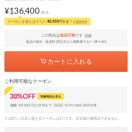
¥136,400
税込
クーポンを使えばさらに
40,920
円引き！
※適用条件
この商品は
返品可能
です
詳細
返品の場合：返送料 (同注文なら複数個でも) 一律￥660
カートに入れる
ご利用可能なクーポン
30
%
OFF
対象商品を見る
8月30日 (日) 23:58まで
SCYH-1662-2607310E
期間
コード
※1回のご注文に使えるクーポンは1つです。注文後の適用はできません。