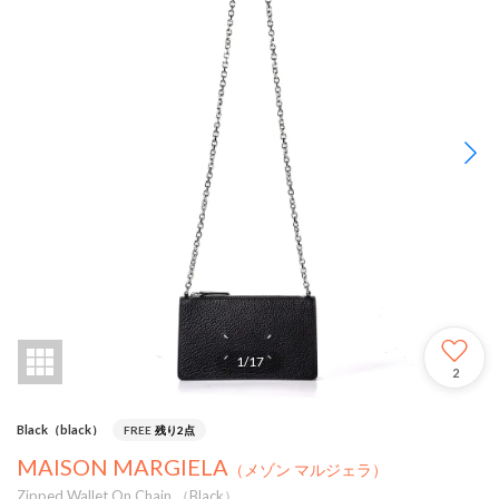
1
/
17
2
Black（black）
FREE
残り2点
MAISON MARGIELA
（メゾン マルジェラ）
Zipped Wallet On Chain （Black）