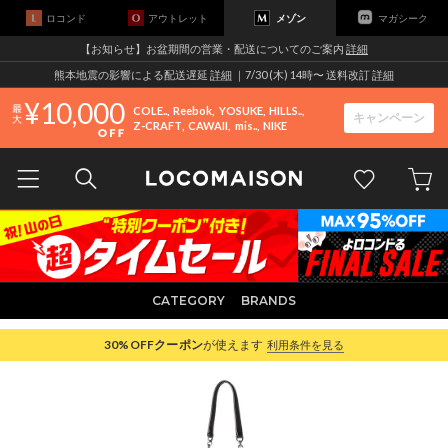
ロコンド
アウトレット
メゾン
マガシーク
【お知らせ】お盆期間の営業・配送についてのご案内
詳細
熊本地震の影響による配送遅延
詳細
｜7/30 (木) 14時〜 送料改訂
詳細
10,000
COLE..
Reebok
YOSUKE
HILLS..
キャンペーン
Z-CRAFT
CAWAII
mis..
NIKE
CATEGORY
BRANDS
30%OFF
クーポン
が使えます
利用条件を見る