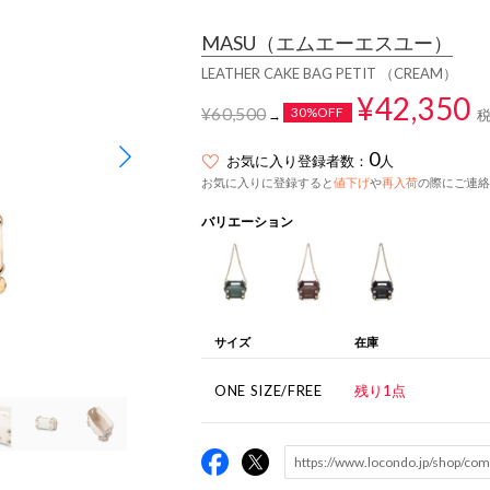
MASU
（エムエーエスユー）
LEATHER CAKE BAG PETIT （CREAM）
¥42,350
¥60,500
30%OFF
→
0
お気に入り登録者数：
人
お気に入りに登録すると
値下げ
や
再入荷
の際にご連絡
バリエーション
サイズ
在庫
ONE SIZE/FREE
残り1点