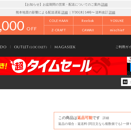
【お知らせ】お盆期間の営業・配送についてのご案内
詳細
熊本地震の影響による配送遅延
詳細
｜7/30 (木) 14時〜 送料改訂
詳細
,000
COLE HAAN
Reebok
YOSUKE
OFF
Z-CRAFT
CAWAII
mischief
NDO
OUTLET
MAGASEEK
(LOCOLET)
ご利用ガ
この商品は
返品可能
です
詳細
返品の場合：返送料 (同注文なら複数個でも) 一律￥