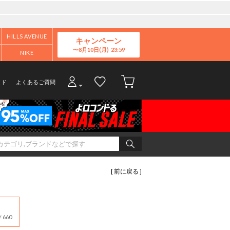
HILLS AVENUE
キャンペーン
8月10日(月)
NIKE
イド
よくあるご質問
[ 前に戻る ]
660