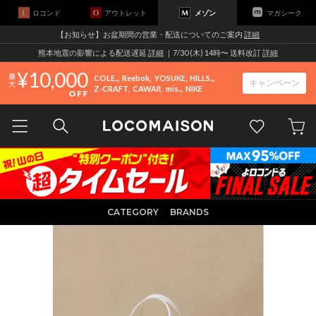
ロコンド
アウトレット
メゾン
マガシーク
【お知らせ】お盆期間の営業・配送についてのご案内
詳細
熊本地震の影響による配送遅延
詳細
｜7/30 (木) 14時〜 送料改訂
詳細
10,000
COLE..
Reebok
YOSUKE
HILLS..
キャンペーン
Z-CRAFT
CAWAII
mis..
NIKE
CATEGORY
BRANDS