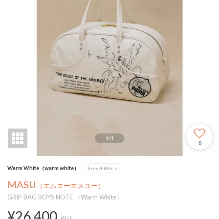
1
/
1
0
Warm White（warm white）
Free/FREE
×
MASU
（エムエーエスユー）
GRIP BAG BOYS NOTE （Warm White）
¥26,400
税込