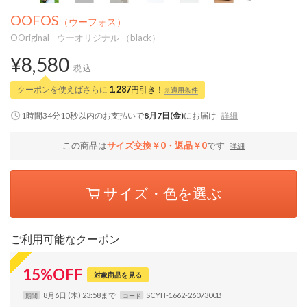
OOFOS
（ウーフォス）
OOriginal - ウーオリジナル （black）
¥8,580
税込
クーポンを使えばさらに
1,287
円引き！
※適用条件
1時間34分09秒
以内
のお支払いで
8月7日(金)
にお届け
詳細
この商品は
サイズ交換￥0・返品￥0
です
詳細
サイズ・色を選ぶ
ご利用可能なクーポン
15
%
OFF
対象商品を見る
8月6日 (木) 23:58まで
SCYH-1662-2607300B
期間
コード