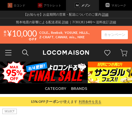
ロコンド
アウトレット
メゾン
マガシーク
【お知らせ】お盆期間の営業・配送についてのご案内
詳細
熊本地震の影響による配送遅延
詳細
｜7/30 (木) 14時〜 送料改訂
詳細
10,000
COLE..
Reebok
YOSUKE
HILLS..
キャンペーン
Z-CRAFT
CAWAII
mis..
NIKE
CATEGORY
BRANDS
15%OFF
クーポン
が使えます
利用条件を見る