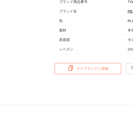
ブランド商品番号
TW0
ブランド名
PI
色
BL
素材
本
原産国
モ
シーズン
20
マイブランドに登録