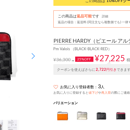
この商品は
10%OFF
ク
この商品は
返品可能
です
詳細
返品の場合：返送料 (同注文なら複数個でも) 一律￥
PIERRE HARDY
（ピエール アル
Pm Valois （BLACK-BLACK-RED）
¥27,225
¥36,300
25%OFF
→
2,722
クーポンを使えばさらに
円引き
できま
3
お気に入り登録者数：
人
お気に入りに登録すると
値下げ
や
再入荷
の際にご連絡
バリエーション