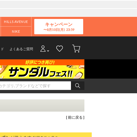
HILLS AVENUE
キャンペーン
8月10日(月)
NIKE
イド
よくあるご質問
[ 前に戻る ]