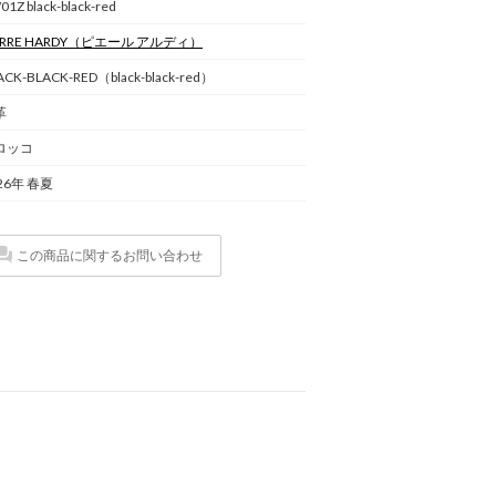
1Z black-black-red
ERRE HARDY
（ピエール アルディ）
ACK-BLACK-RED（black-black-red）
革
ロッコ
26年 春夏
この商品に関するお問い合わせ