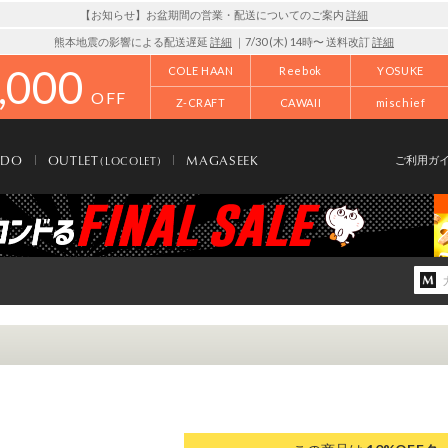
【お知らせ】お盆期間の営業・配送についてのご案内
詳細
熊本地震の影響による配送遅延
詳細
｜7/30 (木) 14時〜 送料改訂
詳細
,000
COLE HAAN
Reebok
YOSUKE
OFF
Z-CRAFT
CAWAII
mischief
NDO
OUTLET
MAGASEEK
(LOCOLET)
ご利用ガ