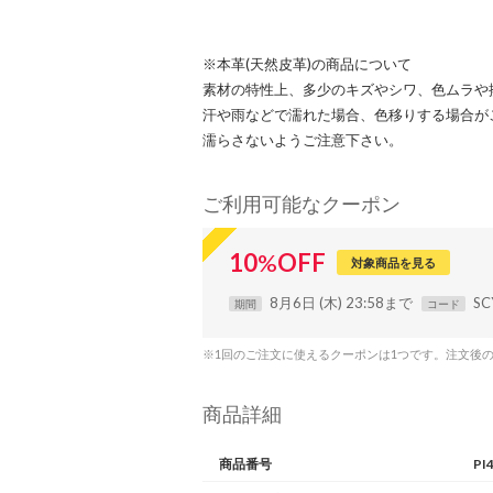
※本革(天然皮革)の商品について
素材の特性上、多少のキズやシワ、色ムラや
汗や雨などで濡れた場合、色移りする場合が
濡らさないようご注意下さい。
ご利用可能なクーポン
10
%
OFF
対象商品を見る
8月6日 (木) 23:58まで
SC
期間
コード
※1回のご注文に使えるクーポンは1つです。注文後
商品詳細
商品番号
PI