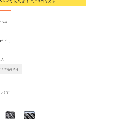
ーポン
が使えます
利用条件を見る
660
ディ）
税込
す！
※適用条件
します