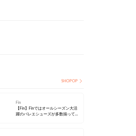
SHOPOP
Fin
【Fin】Finではオールシーズン大活
躍のバレエシューズが多数揃ってい
ます！ エナメル素材や本革、カラー
など、様々バリエーションを取り揃
えております♪ 気分やシチュエーシ