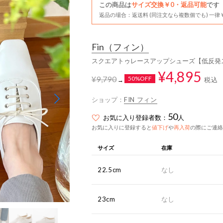
この商品は
サイズ交換￥0・返品可能
です
返品の場合：返送料 (同注文なら複数個でも) 一律￥
Fin
（フィン）
スクエアトゥレースアップシューズ【低反発
¥4,895
¥9,790
50%OFF
税込
→
ショップ：
FIN フィン
50
お気に入り登録者数：
人
お気に入りに登録すると
値下げ
や
再入荷
の際にご連絡
サイズ
在庫
22.5cm
なし
23cm
なし