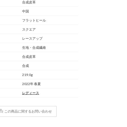
合成皮革
中国
フラットヒール
スクエア
レースアップ
生地・合成繊維
合成皮革
合成
219.0g
2022年 春夏
レディース
この商品に関するお問い合わせ