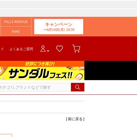
HILLS AVENUE
キャンペーン
8月10日(月)
NIKE
イド
よくあるご質問
[ 前に戻る ]