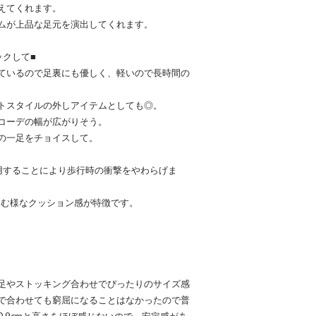
えてくれます。
ムが上品な足元を演出してくれます。
ックして■
ているので足裏にも優しく、軽いので長時間の
トスタイルの外しアイテムとしても◎。
コーデの幅が広がりそう。
の一足をチョイスして。
用することにより歩行時の衝撃をやわらげま
込む様なクッション感が特徴です。
、素足やストッキング合わせでぴったりのサイズ感
で合わせても窮屈になることはなかったので普