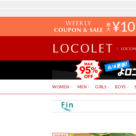
WEEKLY
¥
10
COUPON & SALE
LOCO
WOMEN
MEN
GIRLS
BOYS