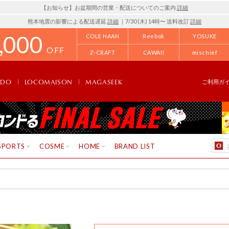
【お知らせ】お盆期間の営業・配送についてのご案内
詳細
熊本地震の影響による配送遅延
詳細
｜7/30 (木) 14時〜 送料改訂
詳細
,000
COLE HAAN
Reebok
YOSUKE
OFF
Z-CRAFT
CAWAII
mischief
NDO
LOCOMAISON
MAGASEEK
ご利用ガ
SPORTS
COSME
HOME
BRAND LIST