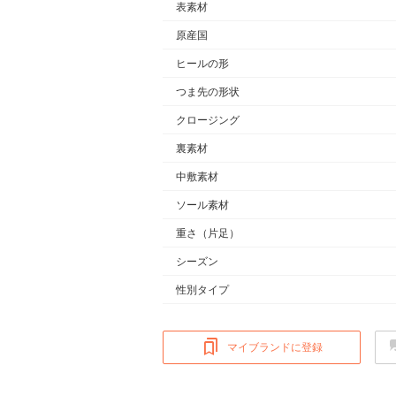
表素材
原産国
ヒールの形
つま先の形状
クロージング
裏素材
中敷素材
ソール素材
重さ
（片足）
シーズン
性別タイプ
マイブランドに登録