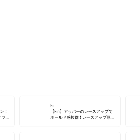
Fin
ポン！
【Fin】アッパーのレースアップで
オフィ
ホールド感抜群 ! レースアップ厚底
デザイ
サンダルの登場です！ さらにスニー
のコー
カーソールで歩きやすい♪ この季節
ョイス
に多いレジャーにも大活躍の予感★