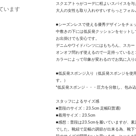
スクエアトゥがコーデに程よいスパイスを与
ています
大人の女性も取り入れやすいすらっとフォル
■シーズンレスで使える優秀デザインをチェ
中敷きの下には低反発クッションをセットし
お出掛けでも安心です。
デニムやワイドパンツにはもちろん、スカー
オンオフ問わず使えるので一足持っていると
カラーによって印象が変わるのでお気に入り
■低反発スポンジ入り（低反発スポンジを使
す。）
*低反発スポンジ・・・圧力を分散し、包み
スタッフによるサイズ感
■普段のサイズ：23.5cm 足幅E(普通)
■着用サイズ：23.5cm
■感想：普段は23.5cmを履いていますが
でした。靴紐で足幅の調節が出来る為、靴下