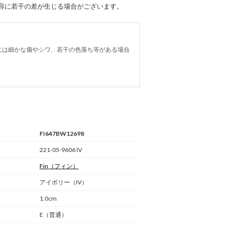
容に若干の差が生じる場合がございます。
には細かな傷やシワ、若干の色落ち等がある場合
FI647BW12698
221-05-9606 IV
Fin
（フィン）
アイボリー（IV）
1.0cm
E（普通）