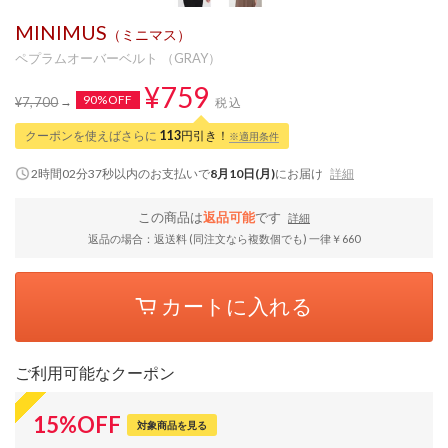
MINIMUS
（ミニマス）
ペプラムオーバーベルト （GRAY）
¥759
90%OFF
¥7,700
税込
クーポンを使えばさらに
113
円引き！
※適用条件
2時間02分36秒
以内
のお支払いで
8月10日(月)
にお届け
詳細
この商品は
返品可能
です
詳細
返品の場合：返送料 (同注文なら複数個でも) 一律￥660
カートに入れる
ご利用可能なクーポン
15
%
OFF
対象商品を見る