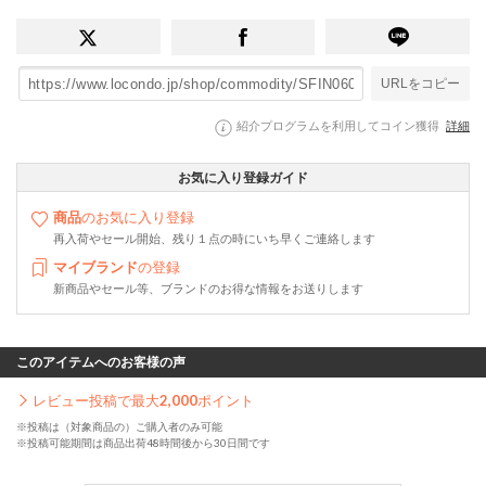
URLをコピー
紹介プログラムを利用してコイン獲得
詳細
お気に入り登録ガイド
商品
のお気に入り登録
再入荷やセール開始、残り１点の時にいち早くご連絡します
マイブランド
の登録
新商品やセール等、ブランドのお得な情報をお送りします
このアイテムへのお客様の声
レビュー投稿で最大
2,000
ポイント
※投稿は（対象商品の）ご購入者のみ可能
※投稿可能期間は商品出荷48時間後から30日間です