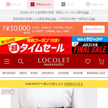
ロコンド
アウトレット
メゾン
マガシーク
【お知らせ】お盆期間の営業・配送についてのご案内
詳細
熊本地震の影響による配送遅延
詳細
｜7/30 (木) 14時〜 送料改訂
詳細
10,000
COLE..
Reebok
YOSUKE
HILLS..
キャンペーン
Z-CRAFT
CAWAII
mis..
NIKE
WOMEN
MEN
KIDS
SPORTS
COSME
HOME
BRAND LIST
15%OFF
クーポン
が使えます
利用条件を見る