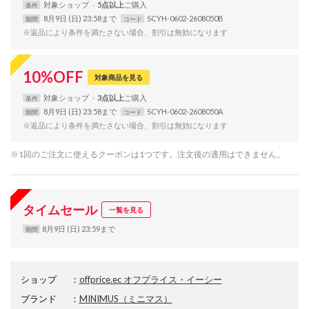
対象
ショップ
5点以上
条件
8月9日 (日) 23:58まで
SCYH-0602-2608050B
期間
コード
※返品により条件を満たさない場合、割引は無効になります
10
%
OFF
対象商品を見る
対象
ショップ
3点以上
条件
8月9日 (日) 23:58まで
SCYH-0602-2608050A
期間
コード
※返品により条件を満たさない場合、割引は無効になります
※1回のご注文に使えるクーポンは1つです。注文後の適用はできません。
タイムセール
一覧を見る
8月9日 (日) 23:59まで
期間
ショップ
：
offprice.ec オフプライス・イーシー
ブランド
：
MINIMUS
（ミニマス）