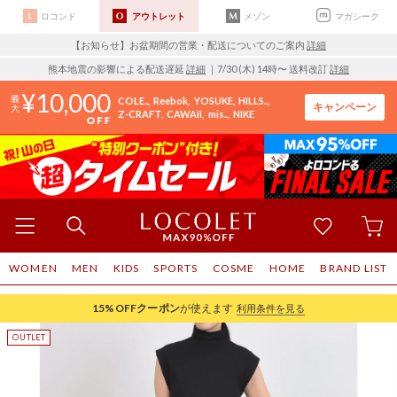
ロコンド
アウトレット
メゾン
マガシーク
【お知らせ】お盆期間の営業・配送についてのご案内
詳細
熊本地震の影響による配送遅延
詳細
｜7/30 (木) 14時〜 送料改訂
詳細
10,000
COLE..
Reebok
YOSUKE
HILLS..
キャンペーン
Z-CRAFT
CAWAII
mis..
NIKE
WOMEN
MEN
KIDS
SPORTS
COSME
HOME
BRAND LIST
15%OFF
クーポン
が使えます
利用条件を見る