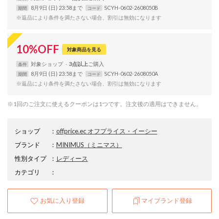
8月9日 (日) 23:58まで
SCYH-0602-2608050B
期間
コード
※返品により条件を満たさない場合、割引は無効になります
10
%
OFF
対象商品を見る
対象
ショップ
3点以上
条件
8月9日 (日) 23:58まで
SCYH-0602-2608050A
期間
コード
※返品により条件を満たさない場合、割引は無効になります
※1回のご注文に使えるクーポンは1つです。注文後の適用はできません。
ショップ
：
offprice.ec オフプライス・イーシー
ブランド
：
MINIMUS
（ミニマス）
性別タイプ
：
レディース
カテゴリ
：
お気に入り登録
マイブランド登録