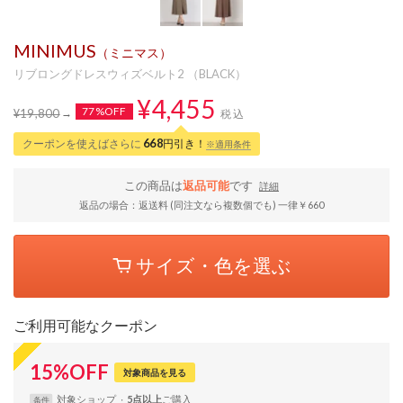
MINIMUS
（ミニマス）
リブロングドレスウィズベルト2 （BLACK）
¥4,455
77%OFF
¥19,800
税込
クーポンを使えばさらに
668
円引き！
※適用条件
この商品は
返品可能
です
詳細
返品の場合：返送料 (同注文なら複数個でも) 一律￥660
サイズ・色を選ぶ
ご利用可能なクーポン
15
%
OFF
対象商品を見る
対象
ショップ
5点以上
条件