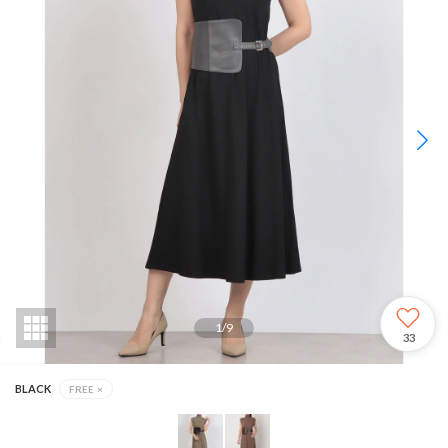
1
/
9
33
BLACK
FREE
×