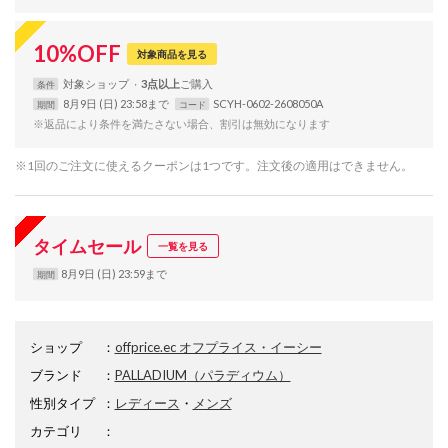
10
%
OFF
対象商品を見る
対象
ショップ
3点以上
条件
8月9日 (日) 23:58まで
SCYH-0602-2608050A
期間
コード
※返品により条件を満たさない場合、割引は無効になります
※1回のご注文に使えるクーポンは1つです。注文後の適用はできません。
タイムセール
一覧を見る
8月9日 (日) 23:59まで
期間
ショップ
：
offprice.ec オフプライス・イーシー
ブランド
：
PALLADIUM
（パラディウム）
性別タイプ
：
レディース
・
メンズ
カテゴリ
：