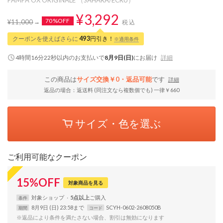
¥3,292
70%OFF
¥11,000
税込
クーポンを使えばさらに
493
円引き！
※適用条件
4時間16分21秒
以内
のお支払いで
8月9日(日)
にお届け
詳細
この商品は
サイズ交換￥0・返品可能
です
詳細
返品の場合：返送料 (同注文なら複数個でも) 一律￥660
サイズ・色を選ぶ
ご利用可能なクーポン
15
%
OFF
対象商品を見る
対象
ショップ
5点以上
条件
8月9日 (日) 23:58まで
SCYH-0602-2608050B
期間
コード
※返品により条件を満たさない場合、割引は無効になります