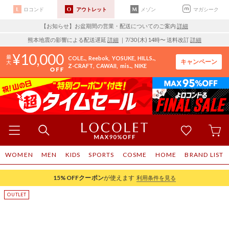
ロコンド
アウトレット
メゾン
マガシーク
【お知らせ】お盆期間の営業・配送についてのご案内
詳細
熊本地震の影響による配送遅延
詳細
｜7/30 (木) 14時〜 送料改訂
詳細
10,000
COLE..
Reebok
YOSUKE
HILLS..
キャンペーン
Z-CRAFT
CAWAII
mis..
NIKE
WOMEN
MEN
KIDS
SPORTS
COSME
HOME
BRAND LIST
15%OFF
クーポン
が使えます
利用条件を見る