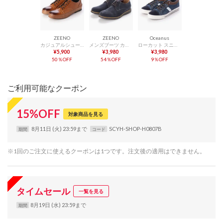
ZEENO
ZEENO
Oceanus
カジュアルシューズ ローカット スニーカー ヴィンテージ （ライトブラウン）
メンズブーツ カジュアルシューズ チャッカブーツ チャッカブーツ ラウンドトゥ スウェード スエード 短靴 （ネイビー）
ローカット スニーカー カジュアル シューズ メンズ 靴 男性用 ユーズド加工 レースアップ （ネイビー）
¥5,900
¥3,980
¥3,980
50％OFF
54％OFF
9％OFF
ご利用可能なクーポン
15
%
OFF
対象商品を見る
8月11日 (火) 23:59まで
SCYH-SHOP-H0807B
期間
コード
※1回のご注文に使えるクーポンは1つです。注文後の適用はできません。
タイムセール
一覧を見る
8月19日 (水) 23:59まで
期間