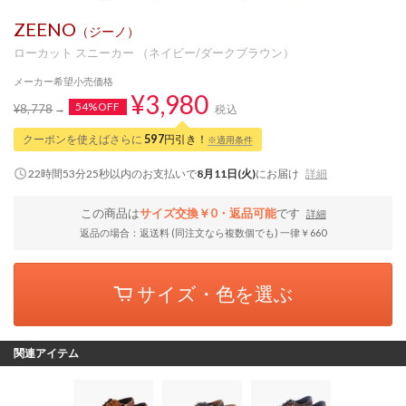
ZEENO
（ジーノ）
ローカット スニーカー （ネイビー/ダークブラウン）
メーカー希望小売価格
¥3,980
54%OFF
¥8,778
税込
クーポンを使えばさらに
597
円引き！
※適用条件
22時間53分24秒
以内
のお支払いで
8月11日(火)
にお届け
詳細
この商品は
サイズ交換￥0・返品可能
です
詳細
返品の場合：返送料 (同注文なら複数個でも) 一律￥660
サイズ・色を選ぶ
関連アイテム