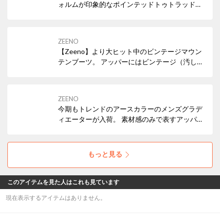
ォルムが印象的なポインテッドトゥトラッドの
登場。アッパー素材には、本革に限りなく近づ
けたしっとり艶やかな新素材の上質フェイクレ
ザーを使用し、風格漂う仕上がりになっていま
ZEENO
す。艶あるビジネスマンにオススメのとってお
【Zeeno】より大ヒット中のビンテージマウン
きのマストアイテムです。
テンブーツ。 アッパーにはビンテージ（汚し）
加工を施して独特のビンテージ感を演出してい
ます。 換えヒモ付きなのでその日の気分に合わ
せてコーディネートができます。
ZEENO
今期もトレンドのアースカラーのメンズグラデ
ィエーターが入荷。 素材感のみで表すアッパー
のデザインが男らしい無骨さを醸し出していま
す。 サルエルパンツやアラジンパンツなどのエ
スニック系から、デニムやハーフパンツの使い
もっと見る
やすいアイテムにも、合わせやすいサンダルで
す。
このアイテムを見た人はこれも見ています
現在表示するアイテムはありません。