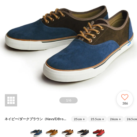
1
/
6
386
ネイビー/ダークブラウン（Navy/DBrown）
25cm
○
25.5cm
○
26cm
○
26.5c