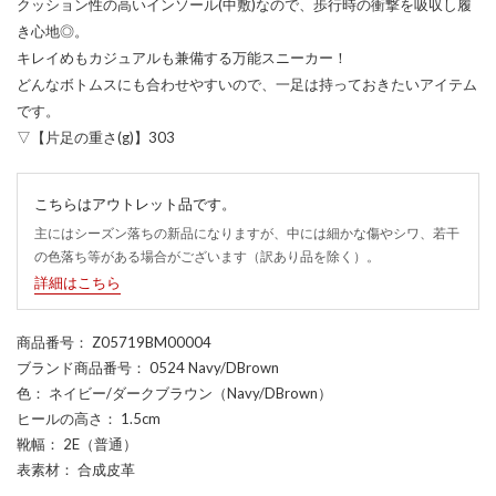
クッション性の高いインソール(中敷)なので、歩行時の衝撃を吸収し履
き心地◎。
キレイめもカジュアルも兼備する万能スニーカー！
どんなボトムスにも合わせやすいので、一足は持っておきたいアイテム
です。
▽【片足の重さ(g)】303
こちらはアウトレット品です。
主にはシーズン落ちの新品になりますが、中には細かな傷やシワ、若干
の色落ち等がある場合がございます（訳あり品を除く）。
詳細はこちら
商品番号
： Z05719BM00004
ブランド商品番号
： 0524 Navy/DBrown
色
： ネイビー/ダークブラウン（Navy/DBrown）
ヒールの高さ
： 1.5cm
靴幅
： 2E（普通）
表素材
： 合成皮革