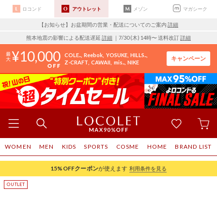
ロコンド
アウトレット
メゾン
マガシーク
【お知らせ】お盆期間の営業・配送についてのご案内
詳細
熊本地震の影響による配送遅延
詳細
｜7/30 (木) 14時〜 送料改訂
詳細
10,000
COLE..
Reebok
YOSUKE
HILLS..
キャンペーン
Z-CRAFT
CAWAII
mis..
NIKE
WOMEN
MEN
KIDS
SPORTS
COSME
HOME
BRAND LIST
15%OFF
クーポン
が使えます
利用条件を見る