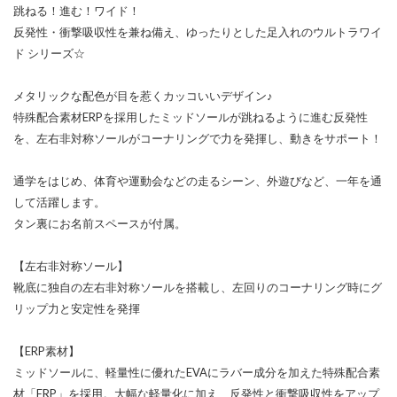
跳ねる！進む！ワイド！
反発性・衝撃吸収性を兼ね備え、ゆったりとした足入れのウルトラワイ
ド シリーズ☆
メタリックな配色が目を惹くカッコいいデザイン♪
特殊配合素材ERPを採用したミッドソールが跳ねるように進む反発性
を、左右非対称ソールがコーナリングで力を発揮し、動きをサポート！
通学をはじめ、体育や運動会などの走るシーン、外遊びなど、一年を通
して活躍します。
タン裏にお名前スペースが付属。
【左右非対称ソール】
靴底に独自の左右非対称ソールを搭載し、左回りのコーナリング時にグ
リップ力と安定性を発揮
【ERP素材】
ミッドソールに、軽量性に優れたEVAにラバー成分を加えた特殊配合素
材「ERP」を採用。大幅な軽量化に加え、反発性と衝撃吸収性をアップ