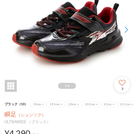
1
/
6
3
ブラック（10）
19cm
×
19.5cm
×
20cm
×
20.5cm
×
21cm
×
21.5cm
×
瞬足
（シュンソク）
ULTRAWIDE （ブラック）
¥4,290