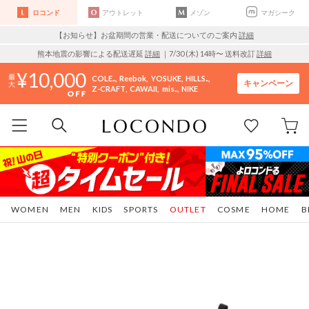
ロコンド
アウトレット
メゾン
マガシーク
【お知らせ】お盆期間の営業・配送についてのご案内
詳細
熊本地震の影響による配送遅延
詳細
｜7/30 (木) 14時〜 送料改訂
詳細
10,000
COLE..
Reebok
YOSUKE
HILLS..
キャンペーン
Z-CRAFT
CAWAII
mis..
NIKE
WOMEN
MEN
KIDS
SPORTS
OUTLET
COSME
HOME
B