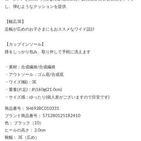
し、弾むようなクッションを提供
【幅広3E】
足幅が広めのお子さまにもおススメなワイド設計
【カップインソール】
踵をしっかり包み、取り外して手軽に洗えます
・素材：合成繊維/合成繊維
・アウトソール：ゴム底/合成底
・ワイズ(幅)：3E
・重量(片足)：約160g(21.0cm)
・サイズ感：ゆったり(個人差がございますので目安です)
商品番号
： SH692BC010331
ブランド商品番号
： 571280125182410
色
： ブラック（10）
ヒールの高さ
： 2.0cm
靴幅
： 3E（広め）