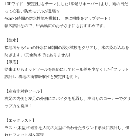
｢3Eワイド＋安定性｣をテーマにした｢瞬足リホーバー｣より、雨の日だ
って心強い防水モデルが登場☆
4cm×6時間の防水性能を搭載し、更に機能をアップデート！
幅広設計なので、甲高幅広のお子さまにもおすすめです。
【防水】
接地面から4cmの静水に6時間の浸水試験をクリアし、水の染み込みを
防ぎます。(完全防水ではありません)
【厚底】
従来よりもミッドソールを厚めにしてヒール差を少なくした｢フラット
設計｣。着地の衝撃吸収性と安定性を向上。
【左右非対称ソール】
右足の内側と左足の外側にスパイクを配置し、左回りのコーナーでグリ
ップ力を発揮！
【エッグラスト】
ラスト(木型)の踵部を人間の足型に合わせたラウンド形状に設計し、優
れたフィット感を実現。