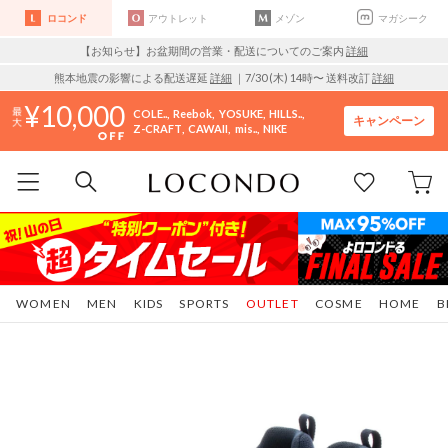
ロコンド
アウトレット
メゾン
マガシーク
【お知らせ】お盆期間の営業・配送についてのご案内
詳細
熊本地震の影響による配送遅延
詳細
｜7/30 (木) 14時〜 送料改訂
詳細
10,000
COLE..
Reebok
YOSUKE
HILLS..
キャンペーン
Z-CRAFT
CAWAII
mis..
NIKE
WOMEN
MEN
KIDS
SPORTS
OUTLET
COSME
HOME
B