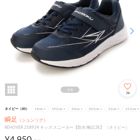
1
/
6
26
ネイビー（80）
19cm
×
19.5cm
×
20cm
×
20.5cm
×
21cm
×
21.5cm
×
瞬足
（シュンソク）
REHOVER 218924 キッズ スニーカー【防水/幅広3E】 （ネイビー）
¥4,950