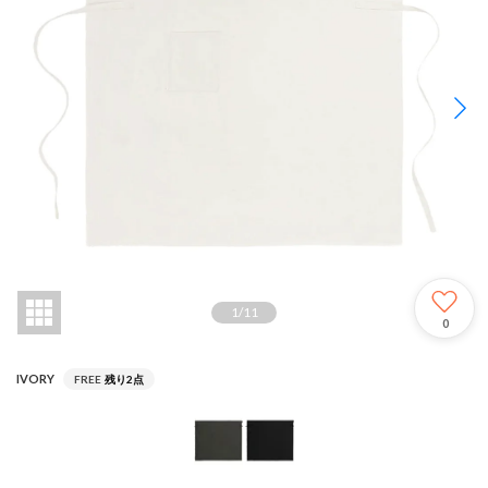
1
/
11
0
IVORY
FREE
残り2点