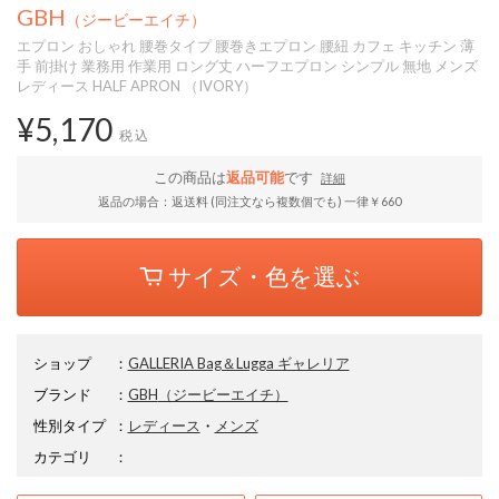
GBH
（ジービーエイチ）
エプロン おしゃれ 腰巻タイプ 腰巻きエプロン 腰紐 カフェ キッチン 薄
手 前掛け 業務用 作業用 ロング丈 ハーフエプロン シンプル 無地 メンズ
レディース HALF APRON （IVORY）
¥5,170
税込
この商品は
返品可能
です
詳細
返品の場合：返送料 (同注文なら複数個でも) 一律￥660
サイズ・色を選ぶ
ショップ
：
GALLERIA Bag＆Lugga ギャレリア
ブランド
：
GBH
（ジービーエイチ）
性別タイプ
：
レディース
・
メンズ
カテゴリ
：