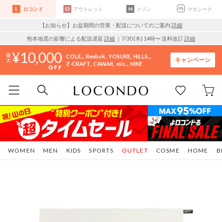
ロコンド
アウトレット
メゾン
マガシーク
【お知らせ】お盆期間の営業・配送についてのご案内
詳細
熊本地震の影響による配送遅延
詳細
｜7/30 (木) 14時〜 送料改訂
詳細
10,000
COLE..
Reebok
YOSUKE
HILLS..
キャンペーン
Z-CRAFT
CAWAII
mis..
NIKE
WOMEN
MEN
KIDS
SPORTS
OUTLET
COSME
HOME
B