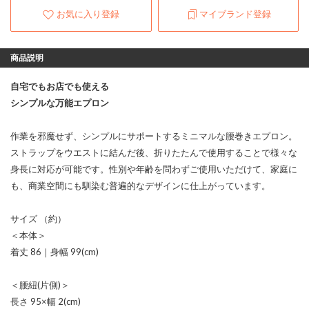
お気に入り登録
マイブランド登録
商品説明
自宅でもお店でも使える
シンプルな万能エプロン
作業を邪魔せず、シンプルにサポートするミニマルな腰巻きエプロン。
ストラップをウエストに結んだ後、折りたたんで使用することで様々な
身長に対応が可能です。性別や年齢を問わずご使用いただけて、家庭に
も、商業空間にも馴染む普遍的なデザインに仕上がっています。
サイズ （約）
＜本体＞
着丈 86｜身幅 99(cm)
＜腰紐(片側)＞
長さ 95×幅 2(cm)