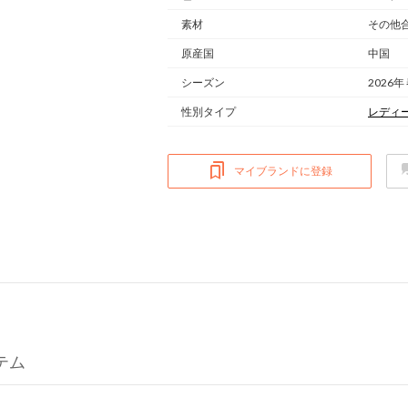
素材
その他
原産国
中国
シーズン
2026年
性別タイプ
レディ
マイブランドに登録
イテム