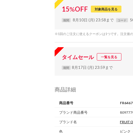
15
%
OFF
対象商品を見る
8月10日 (月) 23:58まで
S
期間
コード
※1回のご注文に使えるクーポンは1つです。注文後
タイムセール
一覧を見る
8月17日 (月) 23:59まで
期間
商品詳細
商品番号
FR646
ブランド商品番号
809777
ブランド名
FRUIT 
色
ピンク（