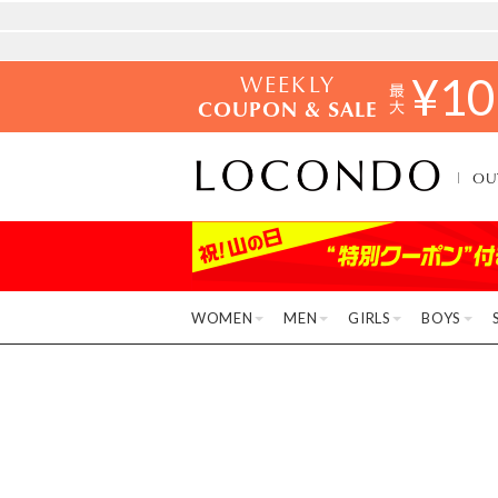
WEEKLY
¥
10
COUPON & SALE
OU
WOMEN
MEN
GIRLS
BOYS