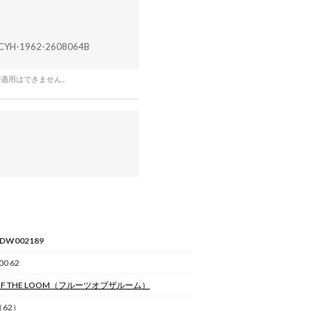
CYH-1962-2608064B
の適用はできません。
7DW002189
00 62
OF THE LOOM
（フルーツオブザルーム）
62）