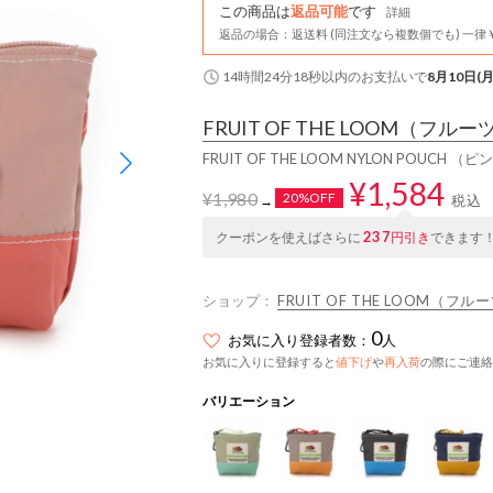
この商品は
返品可能
です
詳細
返品の場合：返送料 (同注文なら複数個でも) 一律￥
14時間24分17秒
以内
のお支払いで
8月10日(月
FRUIT OF THE LOOM
（フルー
FRUIT OF THE LOOM NYLON POUCH （
¥1,584
¥1,980
20%OFF
税込
→
237
クーポンを使えばさらに
円引き
できます
ショップ：
FRUIT OF THE LOOM（
0
お気に入り登録者数：
人
お気に入りに登録すると
値下げ
や
再入荷
の際にご連絡
バリエーション