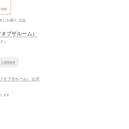
660
)
にお届け
詳細
ツオブザルーム）
ピンク）
！
※適用条件
フルーツオブザルーム） 公式
します