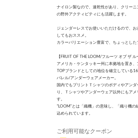
ナイロン製なので、速乾性があり、クリーニ
の野外アクティビティにも活躍します。
ジェンダーレスでお使いいただけるので、お
してもおススメ。
カラーバリエーション豊富で、ちょっとした
【FRUIT OF THE LOOM/フルーツ オブ ザ 
アメリカ・ケンタッキー州に本拠地を置き、
TOPブランドとしての地位を確立している1
パレル/アンダーウェアメーカー。
国内でもプリントＴシャツのボディやアンダ
り、Ｔシャツやアンダーウェア以外にもアメ
す。
“LOOM”とは「織機」の意味し、「織り機
込められています。
ご利用可能なクーポン