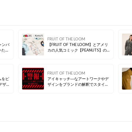
FRUIT OF THE LOOM
キャンバ
【FRUIT OF THE LOOM】とアメリ
いたし
カの人気コミック【PEANUTS】の
いロゴ
2026年春夏コレクションがスター
ラス。
ト。こちらは FRUIT OF THE LOOM
がしっ
の象徴的なロゴにスヌーピーの愛ら
ーから
しい表情を組み合わせ、カジュアル
FRUIT OF THE LOOM
広く活
スタイルをワンランクアップしてく
ムをピ
アイキャッチ―なアートワークやデ
ムで
れる一枚です。
ザインをブランドの解釈でスタイリ
アや人
ッシュに落とし込んだ逸品。着用感
ズは大
の快適性は勿論、トレンドライクな
なし。
シルエットやディテールを盛り込ん
ッケージ
だ拘りのアイテムに仕上がりまし
ソック
た。