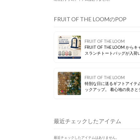
FRUIT OF THE LOOMのPOP
FRUIT OF THE LOOM
FRUIT OF THE LOOM から
スランチトートバッグが入荷
ました。フロントにさりげな
刺繍で程よいアクセントをプ
コンパクトながら必要な荷物
かり収まるサイズ感でデイリ
FRUIT OF THE LOOM
ちょっとしたお出かけまで幅
特別な日に送るギフトアイテ
躍。外出が楽しくなるアイテ
ックアップ。 着心地の良さとデザイ
す。
ン性を兼ね備えたルームウェ
気のボアルームウェアシリー
切な人に喜ばれること間違い
FRUIT OF THE LOOMのパ
が目を惹くアンダーウェアや
最近チェックしたアイテム
スもおすすめ。
最近チェックしたアイテムはありません。