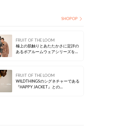
SHOPOP
FRUIT OF THE LOOM
極上の肌触りとあたたかさに定評の
あるボアルームウェアシリーズをご
紹介。 お陰様で毎年好評をいただい
ておりFRUIT OF THE LOOMの人気
定番商品として確立したアイテムと
なります。 日常を快適に彩る同シリ
FRUIT OF THE LOOM
ーズを是非お試しください。
WILDTHINGSのシグネチャーである
『HAPPY JACKET』との
『MONSTER PANTS』をスウェット
で再現したスペシャルアイテムが登
場。 WILDTHINGSのディテールを
Fruit of the Loomならではの素材で
1から作成した特別仕様。