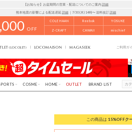
【お知らせ】お盆期間の営業・配送についてのご案内
詳細
熊本地震の影響による配送遅延
詳細
｜7/30 (木) 14時〜 送料改訂
詳細
,000
COLE HAAN
Reebok
YOSUKE
OFF
Z-CRAFT
CAWAII
mischief
TLET
LOCOMAISON
MAGASEEK
(LOCOLET)
ご利用ガ
SPORTS
COSME
HOME
OUTLET
BRAND LIST
この商品は
15%OFF
ク