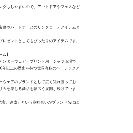
ングもしやすいので、アウトドアやフェスなど
友達やパートナーとのリンクコーデアイテムと
プレゼントとしてもぴったりのアイテムです。
ルーム】
アンダーウェア・プリント用Ｔシャツ市場で
60年以上の歴史を持つ世界有数のベーシックア
ーウェアのブランドとして広く知れ渡ってお
リカを感じる商品を幅広く展開し続けていま
の結実、達成」という意味合いがブランド名には