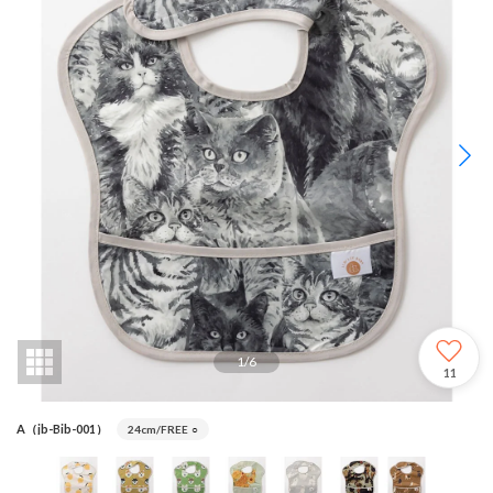
1
/
6
11
A（jb-Bib-001）
24cm/FREE
○