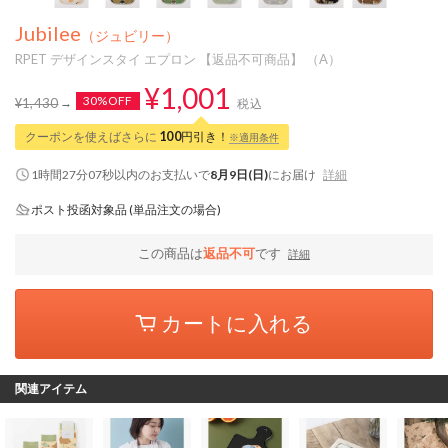
Jubilee
（ジュビリー）
RPET デザインスタイ エプロン 【返品不可商品】 （A）
¥1,001
30%OFF
¥1,430
税込
クーポンを使えばさらに
100
円引き！
※適用条件
1時間27分07秒
以内
のお支払いで
8月9日(日)
にお届け
詳細
ポスト投函対象品 (単品注文の場合)
この商品は
返品不可
です
詳細
カートに入れる
関連アイテム