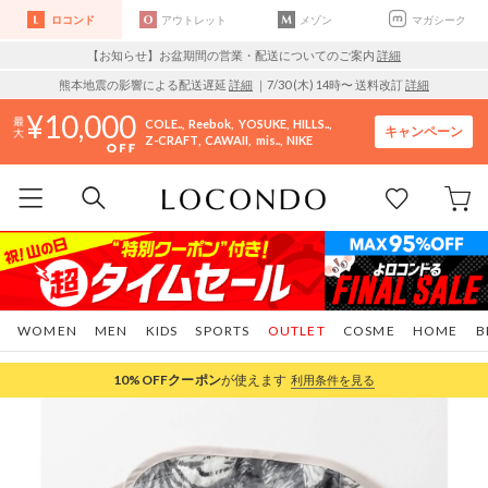
ロコンド
アウトレット
メゾン
マガシーク
【お知らせ】お盆期間の営業・配送についてのご案内
詳細
熊本地震の影響による配送遅延
詳細
｜7/30 (木) 14時〜 送料改訂
詳細
10,000
COLE..
Reebok
YOSUKE
HILLS..
キャンペーン
Z-CRAFT
CAWAII
mis..
NIKE
WOMEN
MEN
KIDS
SPORTS
OUTLET
COSME
HOME
B
10%OFF
クーポン
が使えます
利用条件を見る