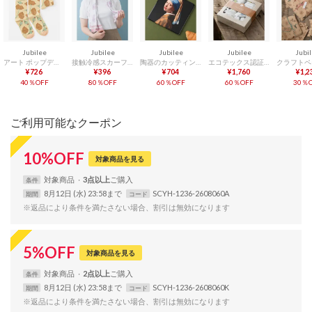
Jubilee
Jubilee
Jubilee
Jubilee
Jubi
アート ポップデザインソックス ユニセックス （オートミール）
接触冷感スカーフ 専用ポーチ付 熱中症対策に （C）
陶器のカッティングボード まな板 壁掛け可【返品不可商品】 （M）
エコテックス認証 オーガニック モスリンスワドル おくるみ【2枚セット】 ギフトBOX （A）
¥726
¥396
¥704
¥1,760
¥1,2
40％OFF
80％OFF
60％OFF
60％OFF
30％O
ご利用可能なクーポン
10
%
OFF
対象商品を見る
対象
商品
3点以上
条件
8月12日 (水) 23:58まで
SCYH-1236-2608060A
期間
コード
※返品により条件を満たさない場合、割引は無効になります
5
%
OFF
対象商品を見る
対象
商品
2点以上
条件
8月12日 (水) 23:58まで
SCYH-1236-2608060K
期間
コード
※返品により条件を満たさない場合、割引は無効になります