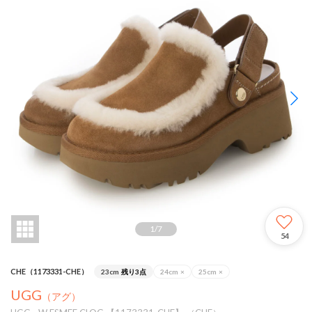
1
/
7
54
CHE（1173331-CHE）
23cm
残り3点
24cm
×
25cm
×
UGG
（アグ）