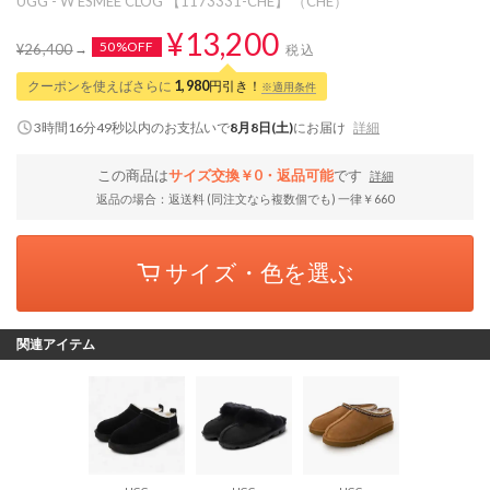
UGG - W ESMEE CLOG 【1173331-CHE】 （CHE）
¥13,200
50%OFF
¥26,400
税込
クーポンを使えばさらに
1,980
円引き！
※適用条件
3時間16分48秒
以内
のお支払いで
8月8日(土)
にお届け
詳細
この商品は
サイズ交換￥0・返品可能
です
詳細
返品の場合：返送料 (同注文なら複数個でも) 一律￥660
サイズ・色を選ぶ
関連アイテム