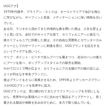
UGGアグ】
1970年代後半、ブライアン・スミスは、オーストラリアで会計を熱心
に学びながら、サーフィンと音楽、メディテーションに深い情熱を注い
でいた。
ある日、ラジオから流れてきた内省的な曲を聞いた彼は、人生を変えよ
うと思い立ち、会社でのキャリアを捨て、カリフォルニアへと旅立つ。
南カリフォルニアに到着した彼は、その自由な雰囲気とカウンターカル
チャーとしてのサーフシーンに刺激を受け、UGGブランドを設立する
というアイデアを思いつく。
マリブ・ポイント・ビーチで自らブーツを履きつつ、自分のバンの後ろ
にブーツを並べ、ポップアップスタイルでの販売を開始。
やがて口コミで噂が広まり、カリフォルニアの太陽の下の彼の店には、
人々が列をなす有名ブランドに。
彼はブランドをさらに発展させるため、1995年よりデッカーズブラン
ズがUGGブランドを世界中に拡大。
UGGブランドは、受け継がれてきたクラフトマンシップを大切にしな
がら、世界中のお客様のニーズに合わせて製品をアップデートし、長く
愛される製品や体験を生み出すために、全力で取り組んでいる。