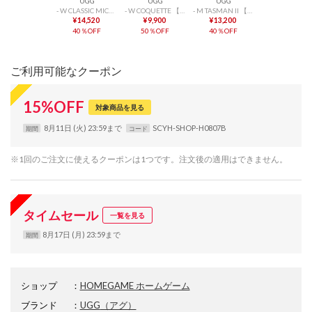
UGG
UGG
UGG
- W CLASSIC MICRO 【1173891-BLK】 （BLK）
- W COQUETTE 【5125-BLK】 （BLK）
- M TASMAN II 【1174671-CHE】 （CHE）
¥14,520
¥9,900
¥13,200
40％OFF
50％OFF
40％OFF
ご利用可能なクーポン
15
%
OFF
対象商品を見る
8月11日 (火) 23:59まで
SCYH-SHOP-H0807B
期間
コード
※1回のご注文に使えるクーポンは1つです。注文後の適用はできません。
タイムセール
一覧を見る
8月17日 (月) 23:59まで
期間
ショップ
：
HOMEGAME ホームゲーム
ブランド
：
UGG
（アグ）