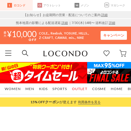
ロコンド
アウトレット
メゾン
マガシーク
【お知らせ】お盆期間の営業・配送についてのご案内
詳細
熊本地震の影響による配送遅延
詳細
｜7/30 (木) 14時〜 送料改訂
詳細
10,000
COLE..
Reebok
YOSUKE
HILLS..
キャンペーン
Z-CRAFT
CAWAII
mis..
NIKE
WOMEN
MEN
KIDS
SPORTS
OUTLET
COSME
HOME
B
15%OFF
クーポン
が使えます
利用条件を見る