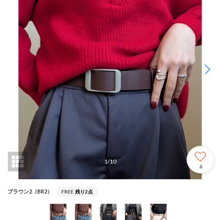
1
/
10
6
ブラウン2（BR2）
FREE
残り2点