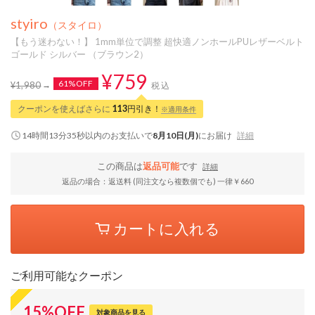
styiro
（スタイロ）
【もう迷わない！】 1mm単位で調整 超快適ノンホールPUレザーベルト
ゴールド シルバー （ブラウン2）
¥759
61%OFF
¥1,980
税込
クーポンを使えばさらに
113
円引き！
※適用条件
14時間13分34秒
以内
のお支払いで
8月10日(月)
にお届け
詳細
この商品は
返品可能
です
詳細
返品の場合：返送料 (同注文なら複数個でも) 一律￥660
カートに入れる
ご利用可能なクーポン
15
%
OFF
対象商品を見る