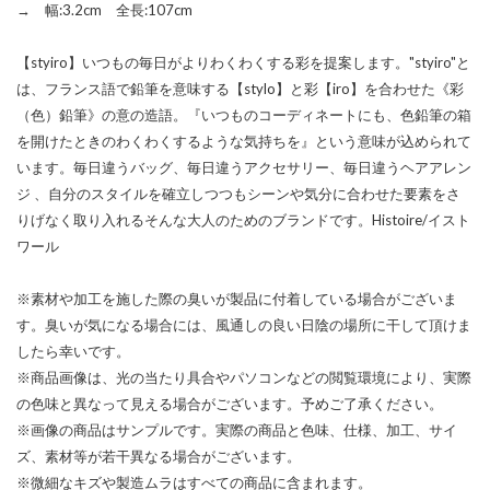
→ 幅:3.2cm 全長:107cm
【styiro】いつもの毎日がよりわくわくする彩を提案します。"styiro"と
は、フランス語で鉛筆を意味する【stylo】と彩【iro】を合わせた《彩
（色）鉛筆》の意の造語。『いつものコーディネートにも、色鉛筆の箱
を開けたときのわくわくするような気持ちを』という意味が込められて
います。毎日違うバッグ、毎日違うアクセサリー、毎日違うヘアアレン
ジ 、自分のスタイルを確立しつつもシーンや気分に合わせた要素をさ
りげなく取り入れるそんな大人のためのブランドです。Histoire/イスト
ワール
※素材や加工を施した際の臭いが製品に付着している場合がございま
す。臭いが気になる場合には、風通しの良い日陰の場所に干して頂けま
したら幸いです。
※商品画像は、光の当たり具合やパソコンなどの閲覧環境により、実際
の色味と異なって見える場合がございます。予めご了承ください。
※画像の商品はサンプルです。実際の商品と色味、仕様、加工、サイ
ズ、素材等が若干異なる場合がございます。
※微細なキズや製造ムラはすべての商品に含まれます。