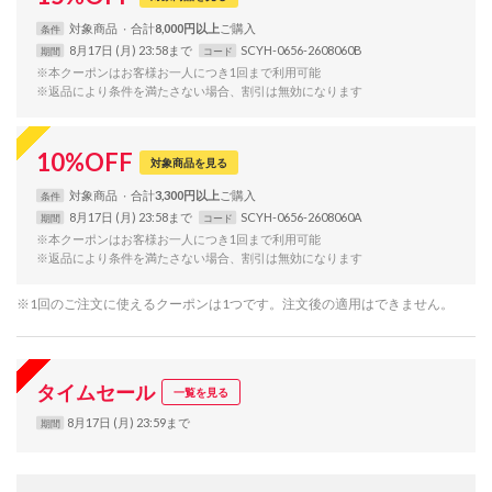
対象
商品
合計
8,000円以上
条件
8月17日 (月) 23:58まで
SCYH-0656-2608060B
期間
コード
※本クーポンはお客様お一人につき1回まで利用可能
※返品により条件を満たさない場合、割引は無効になります
10
%
OFF
対象商品を見る
対象
商品
合計
3,300円以上
条件
8月17日 (月) 23:58まで
SCYH-0656-2608060A
期間
コード
※本クーポンはお客様お一人につき1回まで利用可能
※返品により条件を満たさない場合、割引は無効になります
※1回のご注文に使えるクーポンは1つです。注文後の適用はできません。
タイムセール
一覧を見る
8月17日 (月) 23:59まで
期間