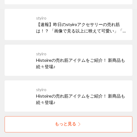
styiro
【速報】昨日のstyiroアクセサリーの売れ筋
は！？ 「画像で見る以上に映えて可愛い」「お
値段以上」とお声あり♪ キラキラと輝きを放つ
色石が美しい、サイズ調整が可能なビジューの
フリーリング。1本でも指元でしっかりと存在
styiro
感を放ってくれます♪
Histoireの売れ筋アイテムをご紹介！ 新商品も
続々登場♪
styiro
Histoireの売れ筋アイテムをご紹介！ 新商品も
続々登場♪
もっと見る