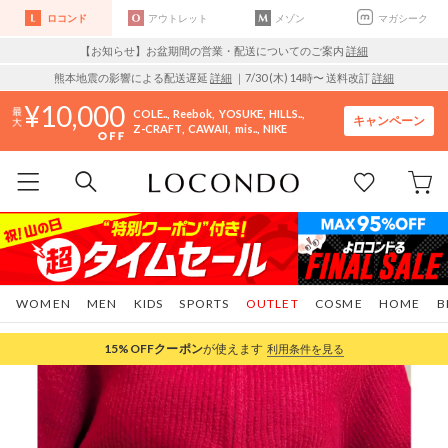
ロコンド
アウトレット
メゾン
マガシーク
【お知らせ】お盆期間の営業・配送についてのご案内
詳細
熊本地震の影響による配送遅延
詳細
｜7/30 (木) 14時〜 送料改訂
詳細
10,000
COLE..
Reebok
YOSUKE
HILLS..
キャンペーン
Z-CRAFT
CAWAII
mis..
NIKE
WOMEN
MEN
KIDS
SPORTS
OUTLET
COSME
HOME
B
15%OFF
クーポン
が使えます
利用条件を見る