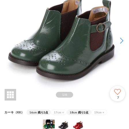
1
/
6
7
カーキ（KK）
16cm
残り2点
17cm
×
18cm
残り2点
19cm
×