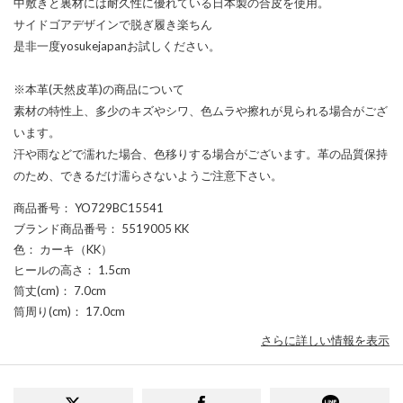
中敷きと裏材には耐久性に優れている日本製の合皮を使用。
サイドゴアデザインで脱ぎ履き楽ちん
是非一度yosukejapanお試しください。
※本革(天然皮革)の商品について
素材の特性上、多少のキズやシワ、色ムラや擦れが見られる場合がござ
います。
汗や雨などで濡れた場合、色移りする場合がございます。革の品質保持
のため、できるだけ濡らさないようご注意下さい。
商品番号
： YO729BC15541
ブランド商品番号
： 5519005 KK
色
： カーキ（KK）
ヒールの高さ
： 1.5cm
筒丈(cm)
： 7.0cm
筒周り(cm)
： 17.0cm
さらに詳しい情報を表示