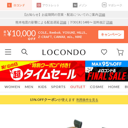
ロコンド
アウトレット
メゾン
マガシーク
【お知らせ】お盆期間の営業・配送についてのご案内
詳細
熊本地震の影響による配送遅延
詳細
｜7/30 (木) 14時〜 送料改訂
詳細
10,000
COLE..
Reebok
YOSUKE
HILLS..
キャンペーン
Z-CRAFT
CAWAII
mis..
NIKE
WOMEN
MEN
KIDS
SPORTS
OUTLET
COSME
HOME
B
15%OFF
クーポン
が使えます
利用条件を見る