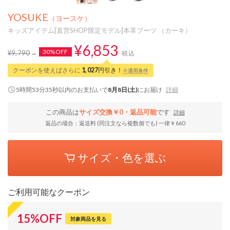
YOSUKE
（ヨースケ）
キッズアイテム[直営SHOP限定モデル]本革ブーツ （カーキ）
¥6,853
30%OFF
¥9,790
税込
クーポンを使えばさらに
1,027
円引き！
※適用条件
5時間53分34秒
以内
のお支払いで
8月8日(土)
にお届け
詳細
この商品は
サイズ交換￥0・返品可能
です
詳細
返品の場合：返送料 (同注文なら複数個でも) 一律￥660
サイズ・色を選ぶ
ご利用可能なクーポン
15
%
OFF
対象商品を見る