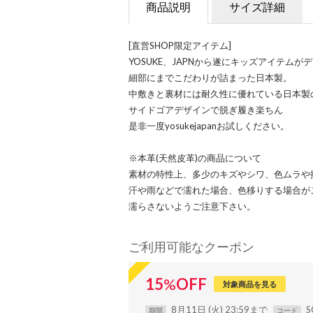
商品説明
サイズ詳細
[直営SHOP限定アイテム]
YOSUKE、JAPNから遂にキッズアイテムが
細部にまでこだわりが詰まった日本製。
中敷きと裏材には耐久性に優れている日本製
サイドゴアデザインで脱ぎ履き楽ちん
是非一度yosukejapanお試しください。
※本革(天然皮革)の商品について
素材の特性上、多少のキズやシワ、色ムラや
汗や雨などで濡れた場合、色移りする場合が
濡らさないようご注意下さい。
ご利用可能なクーポン
15
%
OFF
対象商品を見る
8月11日 (火) 23:59まで
S
期間
コード