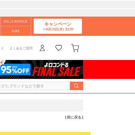
HILLS AVENUE
キャンペーン
8月10日(月)
NIKE
イド
よくあるご質問
[ 前に戻る ]