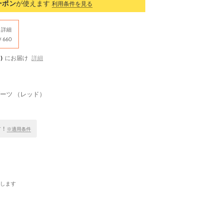
ーポン
が使えます
利用条件を見る
詳細
660
)
にお届け
詳細
ブーツ （レッド）
す！
※適用条件
します