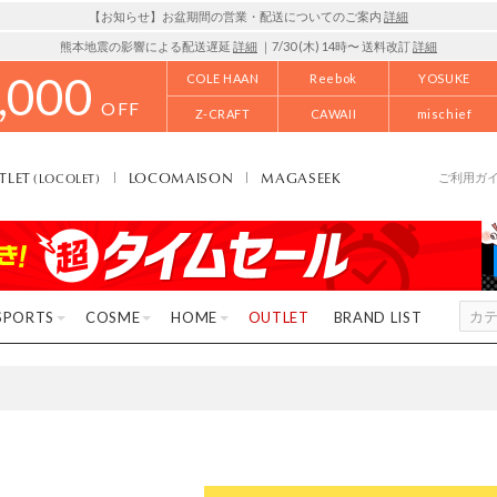
【お知らせ】お盆期間の営業・配送についてのご案内
詳細
熊本地震の影響による配送遅延
詳細
｜7/30 (木) 14時〜 送料改訂
詳細
,000
COLE HAAN
Reebok
YOSUKE
OFF
Z-CRAFT
CAWAII
mischief
TLET
LOCOMAISON
MAGASEEK
(LOCOLET)
ご利用ガ
SPORTS
COSME
HOME
OUTLET
BRAND LIST