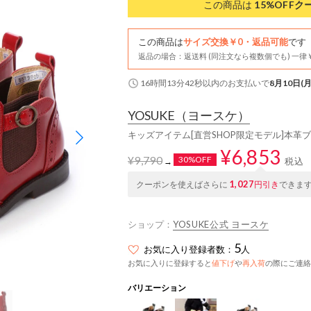
この商品は
15%OFF
ク
この商品は
サイズ交換￥0・返品可能
です
返品の場合：返送料 (同注文なら複数個でも) 一律￥
16時間13分41秒
以内
のお支払いで
8月10日(月
YOSUKE
（ヨースケ）
キッズアイテム[直営SHOP限定モデル]本革
¥6,853
¥9,790
30%OFF
税込
→
1,027
クーポンを使えばさらに
円引き
できま
ショップ：
YOSUKE公式 ヨースケ
5
お気に入り登録者数：
人
お気に入りに登録すると
値下げ
や
再入荷
の際にご連絡
バリエーション