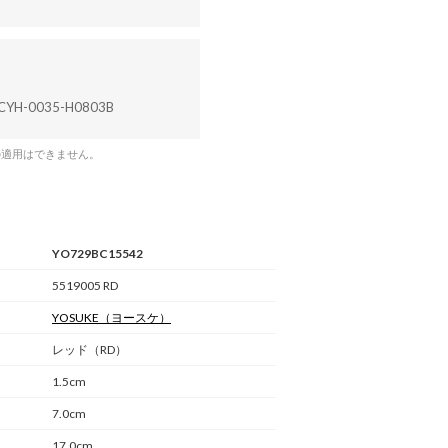
CYH-0035-H0803B
の適用はできません。
YO729BC15542
5519005 RD
YOSUKE
（ヨースケ）
レッド（RD）
1.5cm
7.0cm
17.0cm