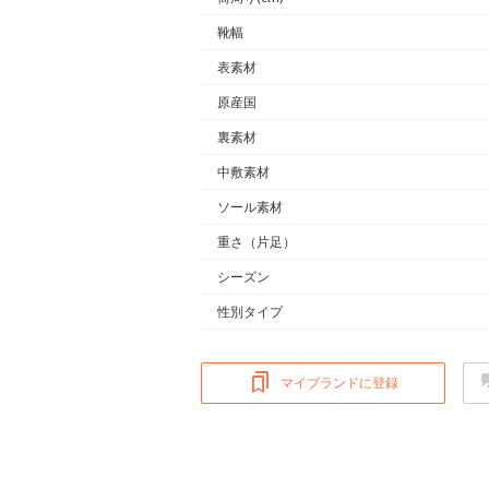
靴幅
表素材
原産国
裏素材
中敷素材
ソール素材
重さ
（片足）
シーズン
性別タイプ
マイブランドに登録