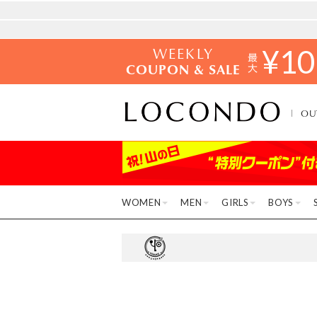
WEEKLY
¥
10
COUPON & SALE
OU
WOMEN
MEN
GIRLS
BOYS