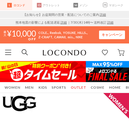
ロコンド
アウトレット
メゾン
マガシーク
【お知らせ】お盆期間の営業・配送についてのご案内
詳細
熊本地震の影響による配送遅延
詳細
｜7/30 (木) 14時〜 送料改訂
詳細
10,000
COLE..
Reebok
YOSUKE
HILLS..
キャンペーン
Z-CRAFT
CAWAII
mis..
NIKE
WOMEN
MEN
KIDS
SPORTS
OUTLET
COSME
HOME
B