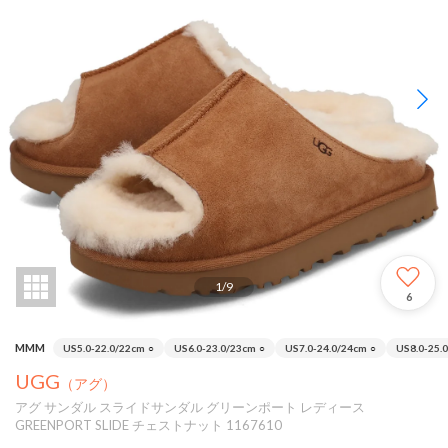
1
/
9
6
MMM
US5.0-22.0/22cm
○
US6.0-23.0/23cm
○
US7.0-24.0/24cm
○
US8.0-25.
UGG
（アグ）
アグ サンダル スライドサンダル グリーンポート レディース
GREENPORT SLIDE チェストナット 1167610