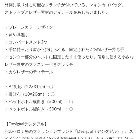
外側に取り外し可能なクラッチが付いている、マキシカゴバッグ。
ストラップとレザー素材のディテールをあしらいました。
・プレーンカラーデザイン
・留め具無し
・コンパートメント2つ
・手に持ったり肩から掛けられる、固定された2つのレザー持ち手
・センター部分のベルトに固定したまま使ったり、個別に使える小さな
レザー素材のファスナー付きクラッチ
・カウレザーのディテール
・A4対応（22×31cm)：〇
・長財布（10×20cm）：〇
・ペットボトル横向き（500ml）：〇
・ペットボトル縦向き（500ml）：〇
【Desigualデシグアル】
バルセロナ発のファッションブランド「Desigual（デシグアル）」。ス
ペイン語で“他とは違う”という意味が現すとおり、他のブランドにはな