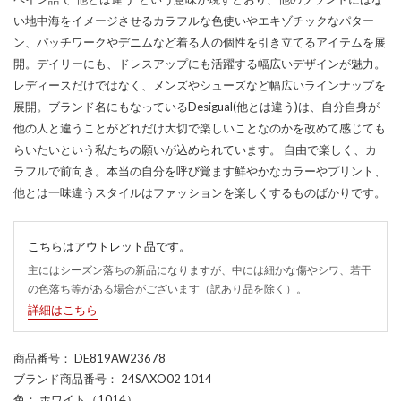
い地中海をイメージさせるカラフルな色使いやエキゾチックなパター
ン、パッチワークやデニムなど着る人の個性を引き立てるアイテムを展
開。デイリーにも、ドレスアップにも活躍する幅広いデザインが魅力。
レディースだけではなく、メンズやシューズなど幅広いラインナップを
展開。ブランド名にもなっているDesigual(他とは違う)は、自分自身が
他の人と違うことがどれだけ大切で楽しいことなのかを改めて感じても
らいたいという私たちの願いが込められています。 自由で楽しく、カ
ラフルで前向き。本当の自分を呼び覚ます鮮やかなカラーやプリント、
他とは一味違うスタイルはファッションを楽しくするものばかりです。
こちらはアウトレット品です。
主にはシーズン落ちの新品になりますが、中には細かな傷やシワ、若干
の色落ち等がある場合がございます（訳あり品を除く）。
詳細はこちら
商品番号
： DE819AW23678
ブランド商品番号
： 24SAXO02 1014
色
： ホワイト（1014）