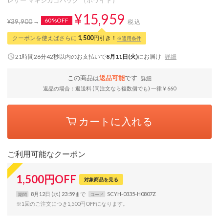
¥15,959
60%OFF
¥39,900
税込
クーポンを使えばさらに
1,500
円引き！
※適用条件
21時間26分41秒
以内
のお支払いで
8月11日(火)
にお届け
詳細
この商品は
返品可能
です
詳細
返品の場合：返送料 (同注文なら複数個でも) 一律￥660
カートに入れる
ご利用可能なクーポン
1,500
円
OFF
対象商品を見る
8月12日 (水) 23:59まで
SCYH-0335-H0807Z
期間
コード
※1回のご注文につき1,500円OFFになります。