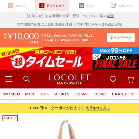
ロコンド
アウトレット
メゾン
マガシーク
【お知らせ】お盆期間の営業・配送についてのご案内
詳細
熊本地震の影響による配送遅延
詳細
｜7/30 (木) 14時〜 送料改訂
詳細
10,000
COLE..
Reebok
YOSUKE
HILLS..
キャンペーン
Z-CRAFT
CAWAII
mis..
NIKE
WOMEN
MEN
KIDS
SPORTS
COSME
HOME
BRAND LIST
1,500円OFF
クーポン
が使えます
利用条件を見る