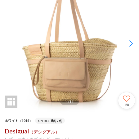
1
/
11
28
ホワイト（1014）
U/FREE
残り2点
Desigual
（デシグアル）
レザー マキシカゴバッグ （ホワイト）