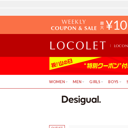
WEEKLY
¥
10
COUPON & SALE
LOCO
WOMEN
MEN
GIRLS
BOYS