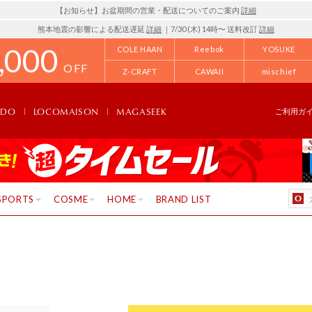
【お知らせ】お盆期間の営業・配送についてのご案内
詳細
熊本地震の影響による配送遅延
詳細
｜7/30 (木) 14時〜 送料改訂
詳細
,000
COLE HAAN
Reebok
YOSUKE
OFF
Z-CRAFT
CAWAII
mischief
NDO
LOCOMAISON
MAGASEEK
ご利用ガ
SPORTS
COSME
HOME
BRAND LIST