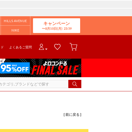
HILLS AVENUE
キャンペーン
8月10日(月)
NIKE
イド
よくあるご質問
[ 前に戻る ]