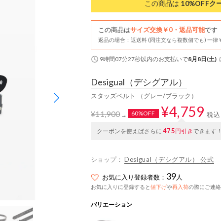
この商品は
10%OFF
ク
この商品は
サイズ交換￥0・返品可能
です
返品の場合：返送料 (同注文なら複数個でも) 一律￥
9時間07分26秒
以内
のお支払いで
8月8日(土)
Desigual
（デシグアル）
スタッズベルト （グレー/ブラック）
¥4,759
¥11,900
60%OFF
税込
→
475
クーポンを使えばさらに
円引き
できます
ショップ：
Desigual（デシグアル） 公式
39
お気に入り登録者数：
人
お気に入りに登録すると
値下げ
や
再入荷
の際にご連絡
バリエーション