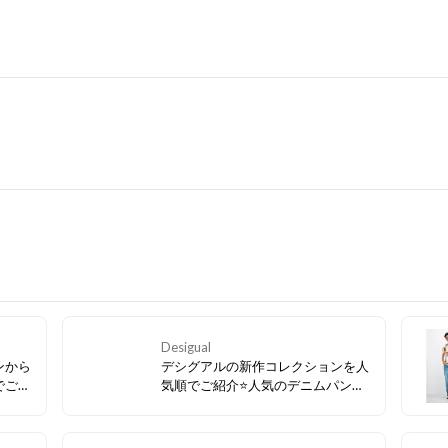
Desigual
ンから
デシグアルの新作コレクションを人
でご紹
気順でご紹介⭐人気のデニムパンツ
グがい
とTシャツでカジュアルに夏を乗り
切ろう