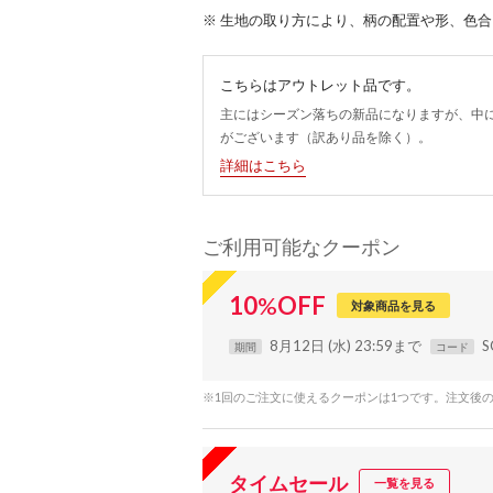
※ 生地の取り方により、柄の配置や形、色
こちらはアウトレット品です。
主にはシーズン落ちの新品になりますが、中
がございます（訳あり品を除く）。
詳細はこちら
ご利用可能なクーポン
10
%
OFF
対象商品を見る
8月12日 (水) 23:59まで
S
期間
コード
※1回のご注文に使えるクーポンは1つです。注文後
タイムセール
一覧を見る