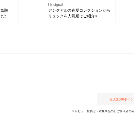
Desigual
人気順
デシグアルの春夏コレクションから
けよ
リュックを人気順でご紹介⭐
最大
2,000
ポイン
※レビュー投稿は（対象商品の）ご購入者のみ