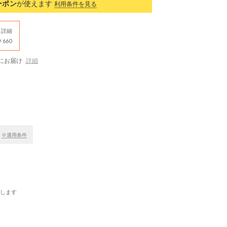
ーポン
が使えます
利用条件を見る
詳細
660
にお届け
詳細
！
※適用条件
します