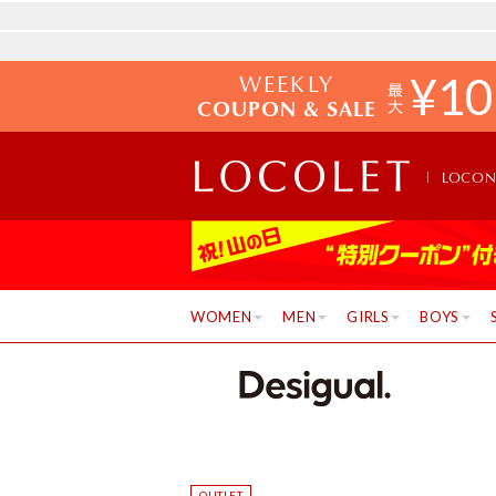
WEEKLY
¥
10
COUPON & SALE
LOCO
WOMEN
MEN
GIRLS
BOYS