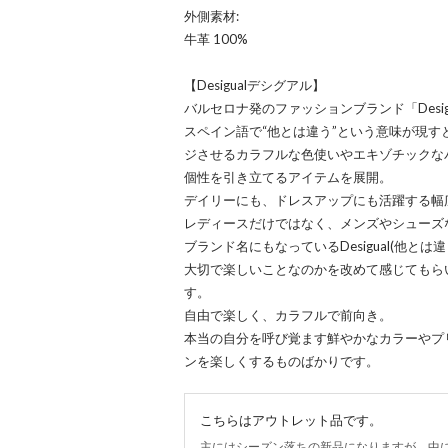
外側素材:
牛革 100%
【Desigualデシグアル】
バルセロナ発のファッションブランド「Desig
スペイン語で“他とは違う”という意味が現
ジさせるカラフルな色使いやエキゾチックな
個性を引き立てるアイテムを展開。
デイリーにも、ドレスアップにも活躍する幅
レディースだけではなく、メンズやシューズ
ブランド名にもなっているDesigual(他と
大切で楽しいことなのかを改めて感じてもら
す。
自由で楽しく、カラフルで前向き。
本当の自分を呼び覚ます鮮やかなカラーやプ
ンを楽しくするものばかりです。
こちらはアウトレット品です。
主にはシーズン落ちの新品になりますが、中