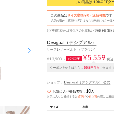
この商品は
10%OFF
ク
この商品は
サイズ交換￥0・返品可能
です
返品の場合：返送料 (同注文なら複数個でも) 一律￥
7時間33分13秒
以内
のお支払いで
8月9日(日)
Desigual
（デシグアル）
リーフレザーベルト （ブラウン）
¥5,559
¥13,900
60%OFF
税込
→
555
クーポンを使えばさらに
円引き
できます
ショップ：
Desigual（デシグアル） 公式
10
お気に入り登録者数：
人
お気に入りに登録すると
値下げ
や
再入荷
の際にご連絡
サイズ
在庫