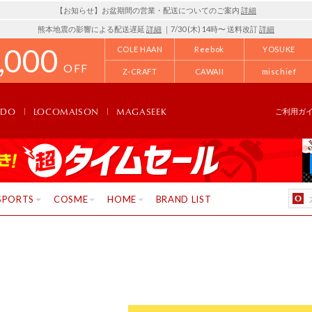
【お知らせ】お盆期間の営業・配送についてのご案内
詳細
熊本地震の影響による配送遅延
詳細
｜7/30 (木) 14時〜 送料改訂
詳細
,000
COLE HAAN
Reebok
YOSUKE
OFF
Z-CRAFT
CAWAII
mischief
NDO
LOCOMAISON
MAGASEEK
ご利用ガ
SPORTS
COSME
HOME
BRAND LIST