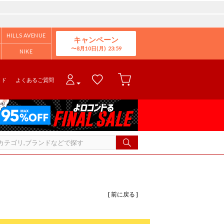
HILLS AVENUE
キャンペーン
8月10日(月)
NIKE
イド
よくあるご質問
[ 前に戻る ]