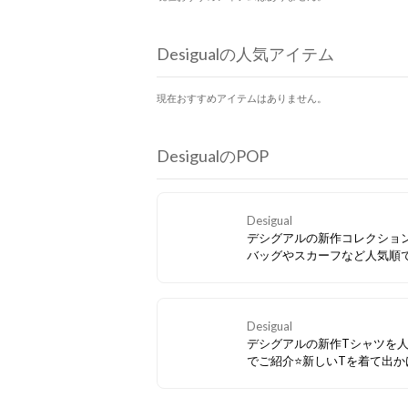
Desigualの人気アイテム
現在おすすめアイテムはありません。
DesigualのPOP
Desigual
デシグアルの新作コレクショ
バッグやスカーフなど人気順
介⭐コーデの主役になるバッ
っぱい
Desigual
デシグアルの新作Tシャツを
でご紹介⭐新しいTを着て出か
う