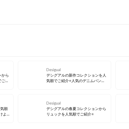
Desigual
ンから
デシグアルの新作コレクションを人
でご紹
気順でご紹介⭐人気のデニムパンツ
グがい
とTシャツでカジュアルに夏を乗り
切ろう
Desigual
人気順
デシグアルの春夏コレクションから
けよ
リュックを人気順でご紹介⭐