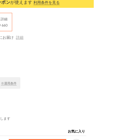
ーポン
が使えます
利用条件を見る
詳細
660
にお届け
詳細
！
※適用条件
します
お気に入り