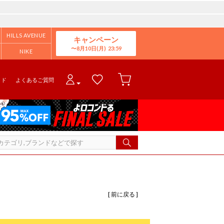
HILLS AVENUE
キャンペーン
8月10日(月)
NIKE
イド
よくあるご質問
[ 前に戻る ]