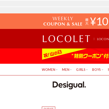
WEEKLY
¥
10
COUPON & SALE
LOCO
WOMEN
MEN
GIRLS
BOYS