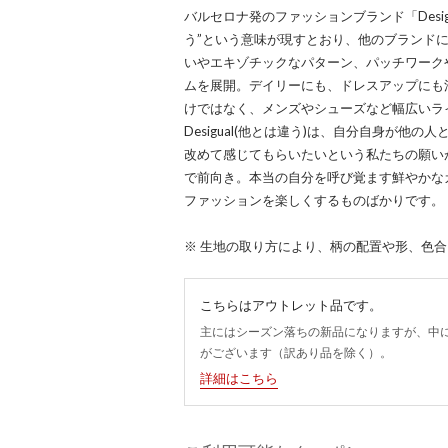
バルセロナ発のファッションブランド「Desi
う”という意味が現すとおり、他のブランド
いやエキゾチックなパターン、パッチワーク
ムを展開。デイリーにも、ドレスアップにも
けではなく、メンズやシューズなど幅広いラ
Desigual(他とは違う)は、自分自身が他
改めて感じてもらいたいという私たちの願い
で前向き。本当の自分を呼び覚ます鮮やかな
ファッションを楽しくするものばかりです。
※ 生地の取り方により、柄の配置や形、色
こちらはアウトレット品です。
主にはシーズン落ちの新品になりますが、中
がございます（訳あり品を除く）。
詳細はこちら