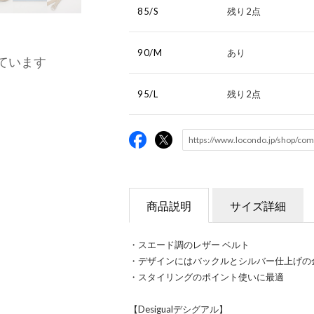
85/S
残り2点
90/M
あり
ています
95/L
残り2点
商品説明
サイズ詳細
・スエード調のレザー ベルト
・デザインにはバックルとシルバー仕上げの
・スタイリングのポイント使いに最適
【Desigualデシグアル】