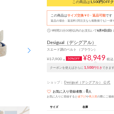
この商品は
1,500円OFF
ク
この商品は
サイズ交換￥0・返品可能
です
返品の場合：返送料 (同注文なら複数個でも) 一律￥
9時間21分29秒
以内
のお支払いで
8月9日(日)
Desigual
（デシグアル）
スエード調のベルト （ブラウン）
¥8,949
¥17,900
50%OFF
税込
→
1,500
クーポンを使えばさらに
円引き
できま
ショップ：
Desigual（デシグアル） 公式
8
お気に入り登録者数：
人
お気に入りに登録すると
値下げ
や
再入荷
の際にご連絡
サイズ
在庫