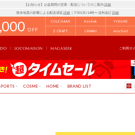
【お知らせ】お盆期間の営業・配送についてのご案内
詳細
熊本地震の影響による配送遅延
詳細
｜7/30 (木) 14時〜 送料改訂
詳細
,000
COLE HAAN
Reebok
YOSUKE
OFF
Z-CRAFT
CAWAII
mischief
NDO
LOCOMAISON
MAGASEEK
ご利用ガ
SPORTS
COSME
HOME
BRAND LIST