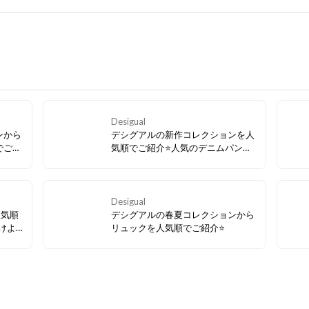
Desigual
ンから
デシグアルの新作コレクションを人
でご紹
気順でご紹介⭐人気のデニムパンツ
グがい
とTシャツでカジュアルに夏を乗り
切ろう
Desigual
人気順
デシグアルの春夏コレクションから
けよ
リュックを人気順でご紹介⭐