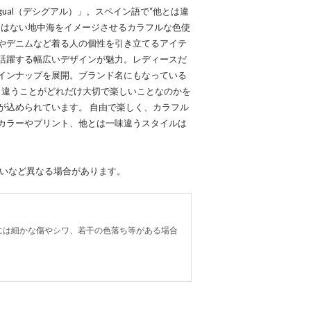
gual（デシグアル）」。スペイン語で“他とは違
にはない地中海をイメージさせるカラフルな色使
やデニムなど着る人の個性を引き立てるアイテ
活躍する幅広いデザインが魅力。レディースだ
インナップを展開。ブランド名にもなっている
の人と違うことがどれだけ大切で楽しいことなのかを
が込められています。 自由で楽しく、カラフル
カラーやプリント、他とは一味違うスタイルは
合いなど異なる場合があります。
には細かな傷やシワ、若干の色落ち等がある場合