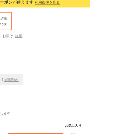
ーポン
が使えます
利用条件を見る
詳細
660
にお届け
詳細
す！
※適用条件
します
お気に入り