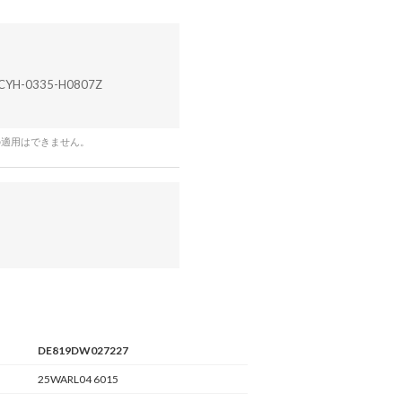
CYH-0335-H0807Z
の適用はできません。
DE819DW027227
25WARL04 6015