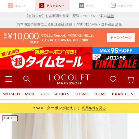
ロコンド
アウトレット
メゾン
マガシーク
【お知らせ】お盆期間の営業・配送についてのご案内
詳細
熊本地震の影響による配送遅延
詳細
｜7/30 (木) 14時〜 送料改訂
詳細
10,000
COLE..
Reebok
YOSUKE
HILLS..
キャンペーン
Z-CRAFT
CAWAII
mis..
NIKE
WOMEN
MEN
KIDS
SPORTS
COSME
HOME
BRAND LIST
5%OFF
クーポン
が使えます
利用条件を見る