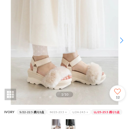
1
/
10
12
IVORY
S/22-22.5
残り2点
M/23-23.5
×
L/24-24.5
×
LL/25-25.5
残り1点