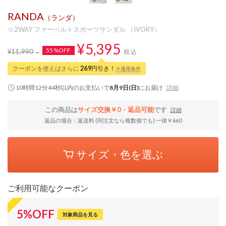
RANDA
（ランダ）
☆2WAY ファーベルトスポーツサンダル （IVORY）
¥5,395
55%OFF
¥11,990
税込
クーポンを使えばさらに
269
円引き！
※適用条件
10時間12分43秒
以内
のお支払いで
8月9日(日)
にお届け
詳細
この商品は
サイズ交換￥0・返品可能
です
詳細
返品の場合：返送料 (同注文なら複数個でも) 一律￥660
サイズ・色を選ぶ
ご利用可能なクーポン
5
%
OFF
対象商品を見る