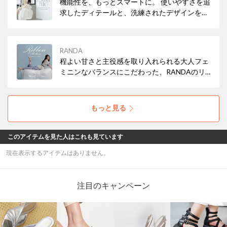
機能性を、もっとスマートに。 使いやすさを追
求したディテールと、洗練されたデザインを兼
ね備えたバッグが新登場。 忙しい日常から旅先
まで、軽やかに寄り添います。
RANDA
程よい甘さと主役感を取り入れられる大人フェ
ミニンなバランスにこだわった、RANDAのリ
ボンモチーフ。 メタルやビジューを施したリボ
ンモチーフが、秋冬らしいクラシカルな表情を
演出してくれます。
もっと見る
このアイテムを見た人はこれも見ています
現在表示するアイテムはありません。
注目のキャンペーン