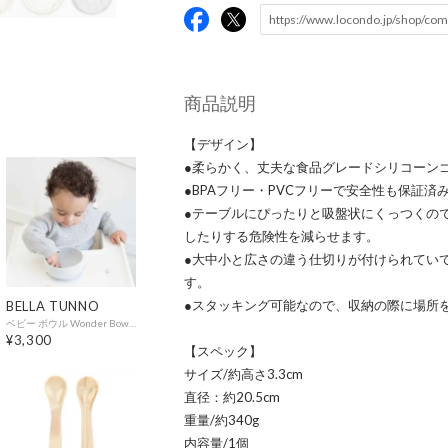
商品説明
【デザイン】
●柔らかく、丈夫な食品グレードシリコーン
●BPAフリー・PVCフリーで安全性も保証済
●テーブルにぴったりと吸盤状にくっつくの
したりする危険性を減らせます。
●大中小と広さの違う仕切りが付けられてい
す。
●スタッキング可能なので、収納の際に場所
BELLA TUNNO
ベビー ボウル Wonder Bowl Speckle S.Bowl【返品不可商品】 （MARBLE）
¥3,300
【スペック】
サイズ/約高さ3.3cm
直径：約20.5cm
重量/約340g
内容量/1個