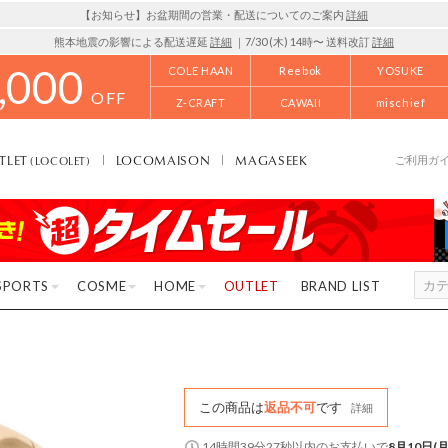
【お知らせ】お盆期間の営業・配送についてのご案内
詳細
熊本地震の影響による配送遅延
詳細
｜7/30 (木) 14時〜 送料改訂
詳細
,000
COLE HAAN
Reebok
YOSUKE
OFF
Z-CRAFT
CAWAII
mischief
TLET
LOCOMAISON
MAGASEEK
(LOCOLET)
ご利用ガ
SPORTS
COSME
HOME
OUTLET
BRAND LIST
この商品は
返品不可
です
詳細
14時間39分26秒
以内
のお支払いで
8月10日(月