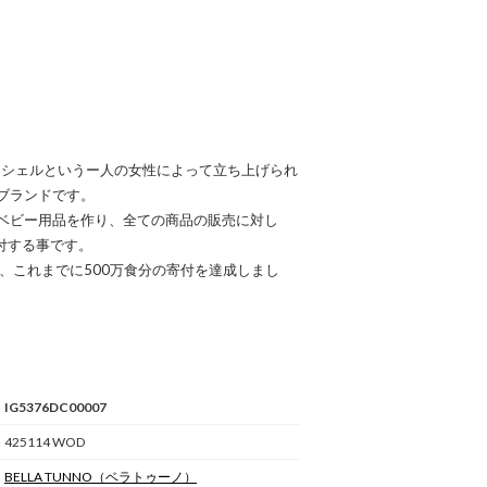
5年にミシェルというー人の女性によって立ち上げられ
ブランドです。
ベビー用品を作り、全ての商品の販売に対し
付する事です。
付され、これまでに500万食分の寄付を達成しまし
IG5376DC00007
425114 WOD
BELLA TUNNO
（ベラトゥーノ）