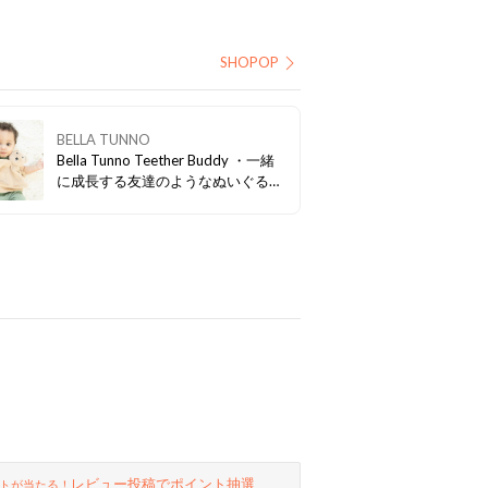
SHOPOP
BELLA TUNNO
Bella Tunno Teether Buddy ・一緒
に成長する友達のようなぬいぐるみ
・口に入れても安全な歯固めリング
・振って楽しい鈴入り
レビュー投稿でポイント抽選
トが当たる！