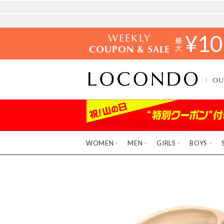
WEEKLY
¥
10
COUPON & SALE
OU
WOMEN
MEN
GIRLS
BOYS