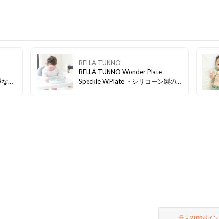
BELLA TUNNO
BELLA TUNNO Wonder Plate
ン製なの
Speckle W.Plate ・シリコーン製の
手入れ
安心プレート ・フラット状の底面部
状の底
分がテーブルにぴったりと吸盤状に
と吸盤
くっつく◎ ・スタッキング可能
可能
最大
2,000
ポイン