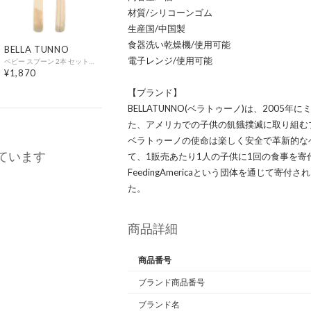
材質/シリコーンゴム
生産国/中国製
食器洗い乾燥機/使用可能
BELLA TUNNO
電子レンジ/使用可能
ベビー スプーン 2本 セット Wonder Spoon Speckle【返品不可商品】 （WOOD）
¥1,870
【ブランド】
BELLATUNNO(ベラトゥーノ)は、200
た、アメリカでの子供の飢餓撲滅に取り組む
ベラトゥーノの使命は楽しく安全で革新的な
ています
て、1販売あたり1人の子供に1回の食事を寄
FeedingAmericaという団体を通じて寄
た。
商品詳細
商品番号
ブランド商品番号
ブランド名