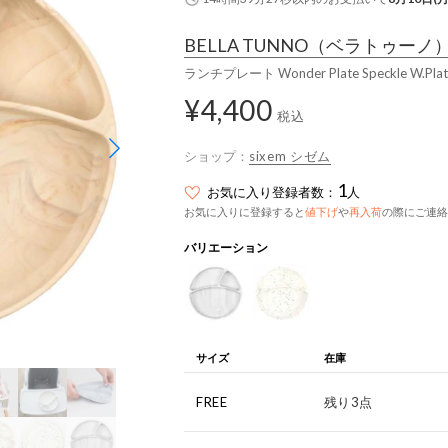
BELLA TUNNO
（ベラトゥーノ
ランチプレート Wonder Plate Speckle 
¥4,400
税込
ショップ：
sixem シゼム
1
お気に入り登録者数：
人
お気に入りに登録すると
値下げ
や
再入荷
の際にご連絡
バリエーション
サイズ
在庫
FREE
残り3点