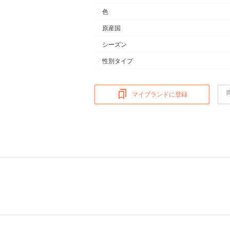
色
原産国
シーズン
性別タイプ
マイブランドに登録