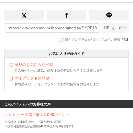
URLをコピー
紹介プログラムを利用してコイン獲得
詳細
お気に入り登録ガイド
商品
のお気に入り登録
再入荷やセール開始、残り１点の時にいち早くご連絡します
マイブランド
の登録
新商品やセール等、ブランドのお得な情報をお送りします
このアイテムへのお客様の声
レビュー投稿で最大
2,000
ポイント
※投稿は（対象商品の）ご購入者のみ可能
※投稿可能期間は商品出荷48時間後から30日間です