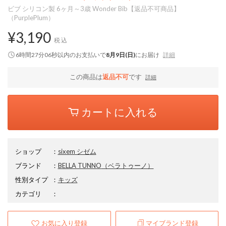
ビブ シリコン製 6ヶ月～3歳 Wonder Bib【返品不可商品】
（PurplePlum）
¥3,190
税込
6時間27分06秒
以内
のお支払いで
8月9日(日)
にお届け
詳細
この商品は
返品不可
です
詳細
カートに入れる
ショップ
：
sixem シゼム
ブランド
：
BELLA TUNNO
（ベラトゥーノ）
性別タイプ
：
キッズ
カテゴリ
：
お気に入り登録
マイブランド登録