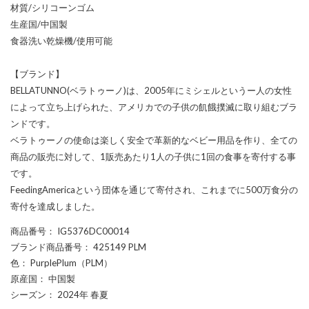
材質/シリコーンゴム
生産国/中国製
食器洗い乾燥機/使用可能
【ブランド】
BELLATUNNO(ベラトゥーノ)は、2005年にミシェルというー人の女性
によって立ち上げられた、アメリカでの子供の飢餓撲滅に取り組むブラ
ンドです。
ベラトゥーノの使命は楽しく安全で革新的なベビー用品を作り、全ての
商品の販売に対して、1販売あたり1人の子供に1回の食事を寄付する事
です。
FeedingAmericaという団体を通じて寄付され、これまでに500万食分の
寄付を達成しました。
商品番号
： IG5376DC00014
ブランド商品番号
： 425149 PLM
色
： PurplePlum（PLM）
原産国
： 中国製
シーズン
： 2024年 春夏