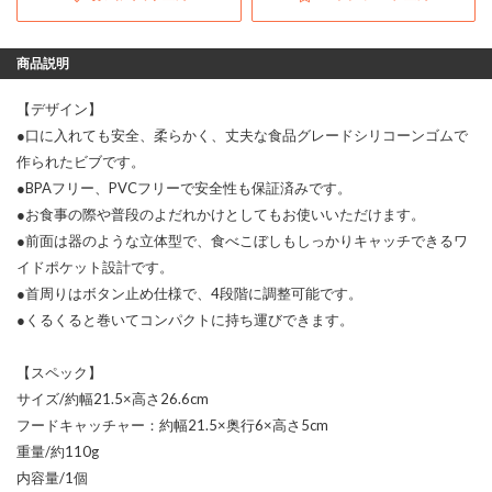
商品説明
【デザイン】
●口に入れても安全、柔らかく、丈夫な食品グレードシリコーンゴムで
作られたビブです。
●BPAフリー、PVCフリーで安全性も保証済みです。
●お食事の際や普段のよだれかけとしてもお使いいただけます。
●前面は器のような立体型で、食べこぼしもしっかりキャッチできるワ
イドポケット設計です。
●首周りはボタン止め仕様で、4段階に調整可能です。
●くるくると巻いてコンパクトに持ち運びできます。
【スペック】
サイズ/約幅21.5×高さ26.6cm
フードキャッチャー：約幅21.5×奥行6×高さ5cm
重量/約110g
内容量/1個