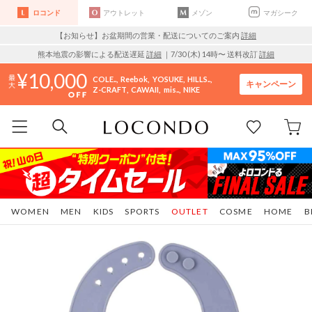
ロコンド
アウトレット
メゾン
マガシーク
【お知らせ】お盆期間の営業・配送についてのご案内
詳細
熊本地震の影響による配送遅延
詳細
｜7/30 (木) 14時〜 送料改訂
詳細
10,000
COLE..
Reebok
YOSUKE
HILLS..
キャンペーン
Z-CRAFT
CAWAII
mis..
NIKE
WOMEN
MEN
KIDS
SPORTS
OUTLET
COSME
HOME
B