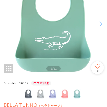
1
/
11
0
Crocodile（CROC）
FREE
残り1点
BELLA TUNNO
（ベラトゥーノ）