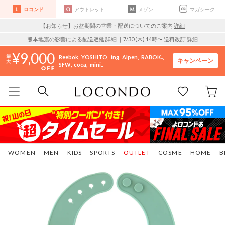
ロコンド
アウトレット
メゾン
マガシーク
【お知らせ】お盆期間の営業・配送についてのご案内
詳細
熊本地震の影響による配送遅延
詳細
｜7/30 (木) 14時〜 送料改訂
詳細
9,000
Reebok
YOSHITO
ing
Alpen
RABOK..
キャンペーン
SFW
coca
mini..
WOMEN
MEN
KIDS
SPORTS
OUTLET
COSME
HOME
B