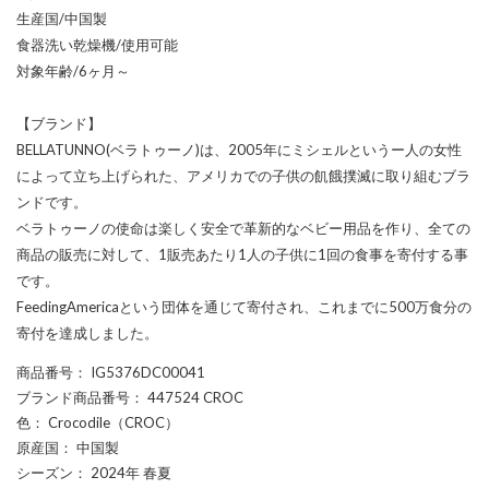
生産国/中国製
食器洗い乾燥機/使用可能
対象年齢/6ヶ月～
【ブランド】
BELLATUNNO(ベラトゥーノ)は、2005年にミシェルというー人の女性
によって立ち上げられた、アメリカでの子供の飢餓撲滅に取り組むブラ
ンドです。
ベラトゥーノの使命は楽しく安全で革新的なベビー用品を作り、全ての
商品の販売に対して、1販売あたり1人の子供に1回の食事を寄付する事
です。
FeedingAmericaという団体を通じて寄付され、これまでに500万食分の
寄付を達成しました。
商品番号
： IG5376DC00041
ブランド商品番号
： 447524 CROC
色
： Crocodile（CROC）
原産国
： 中国製
シーズン
： 2024年 春夏