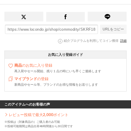
URLをコピー
紹介プログラムを利用してコイン獲得
詳細
お気に入り登録ガイド
商品
のお気に入り登録
再入荷やセール開始、残り１点の時にいち早くご連絡します
マイブランド
の登録
新商品やセール等、ブランドのお得な情報をお送りします
このアイテムへのお客様の声
レビュー投稿で最大
2,000
ポイント
※投稿は（対象商品の）ご購入者のみ可能
※投稿可能期間は商品出荷48時間後から30日間です