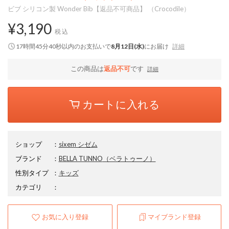
ビブ シリコン製 Wonder Bib【返品不可商品】 （Crocodile）
¥3,190
税込
17時間45分40秒
以内
のお支払いで
8月12日(水)
にお届け
詳細
この商品は
返品不可
です
詳細
カートに入れる
ショップ
：
sixem シゼム
ブランド
：
BELLA TUNNO
（ベラトゥーノ）
性別タイプ
：
キッズ
カテゴリ
：
お気に入り登録
マイブランド登録