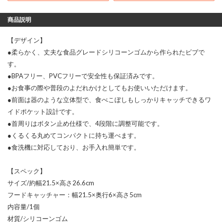
商品説明
【デザイン】
●柔らかく、丈夫な食品グレードシリコーンゴムから作られたビブで
す。
●BPAフリー、PVCフリーで安全性も保証済みです。
●お食事の際や普段のよだれかけとしてもお使いいただけます。
●前面は器のような立体型で、食べこぼしもしっかりキャッチできるワ
イドポケット設計です。
●首周りはボタン止め仕様で、4段階に調整可能です。
●くるくる丸めてコンパクトに持ち運べます。
●食洗機に対応しており、お手入れ簡単です。
【スペック】
サイズ/約幅21.5×高さ26.6cm
フードキャッチャー：幅21.5×奥行6×高さ5cm
内容量/1個
材質/シリコーンゴム