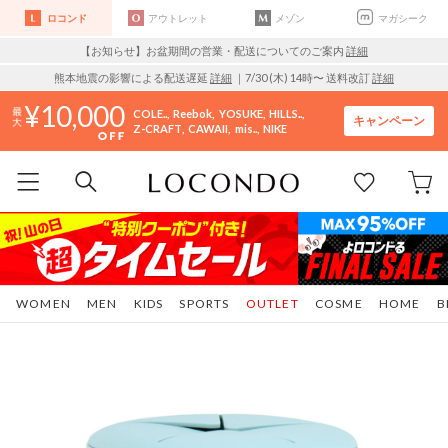
ロコンド
アウトレット
メゾン
マガシーク
【お知らせ】お盆期間の営業・配送についてのご案内
詳細
熊本地震の影響による配送遅延
詳細
｜7/30 (木) 14時〜 送料改訂
詳細
10,000
COLE..
Reebok
YOSUKE
HILLS..
キャンペーン
Z-CRAFT
CAWAII
mis..
NIKE
WOMEN
MEN
KIDS
SPORTS
OUTLET
COSME
HOME
B