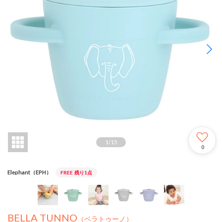
1
/
15
0
Elephant（EPH）
FREE
残り1点
BELLA TUNNO
（ベラトゥーノ）