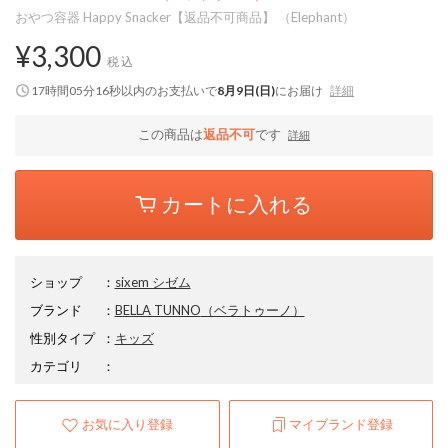
おやつ容器 Happy Snacker【返品不可商品】 （Elephant）
¥3,300
税込
17時間05分15秒
以内
のお支払いで
8月9日(日)
にお届け
詳細
この商品は
返品不可
です
詳細
カートに入れる
ショップ
：
sixem シゼム
ブランド
：
BELLA TUNNO
（ベラトゥーノ）
性別タイプ
：
キッズ
カテゴリ
：
お気に入り登録
マイブランド登録