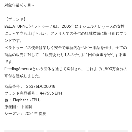
対象年齢/6ヶ月～
【ブランド】
BELLATUNNO(ベラトゥーノ)は、2005年にミシェルというー人の女性
によって立ち上げられた、アメリカでの子供の飢餓撲滅に取り組むブラ
ンドです。
ベラトゥーノの使命は楽しく安全で革新的なベビー用品を作り、全ての
商品の販売に対して、1販売あたり1人の子供に1回の食事を寄付する事
です。
FeedingAmericaという団体を通じて寄付され、これまでに500万食分の
寄付を達成しました。
商品番号
： IG5376DC00048
ブランド商品番号
： 447536 EPH
色
： Elephant（EPH）
原産国
： 中国製
シーズン
： 2024年 春夏