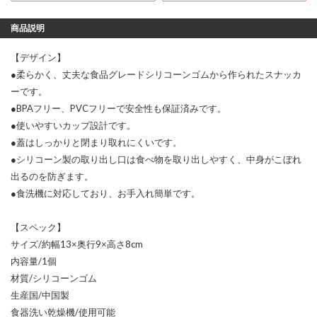
商品説明
【デザイン】
●柔らかく、丈夫な食品グレードシリコーンゴムから作られたスナッカ
ーです。
●BPAフリー、PVCフリーで安全性も保証済みです。
●使いやすいカップ設計です。
●蓋はしっかりと閉まり取れにくいです。
●シリコーン製の取り出し口は食べ物を取り出しやすく、中身がこぼれ
出るのを防ぎます。
●食洗機に対応しており、お手入れ簡単です。
【スペック】
サイズ/約幅13×奥行9×高さ8cm
内容量/1個
材質/シリコーンゴム
生産国/中国製
食器洗い乾燥機/使用可能