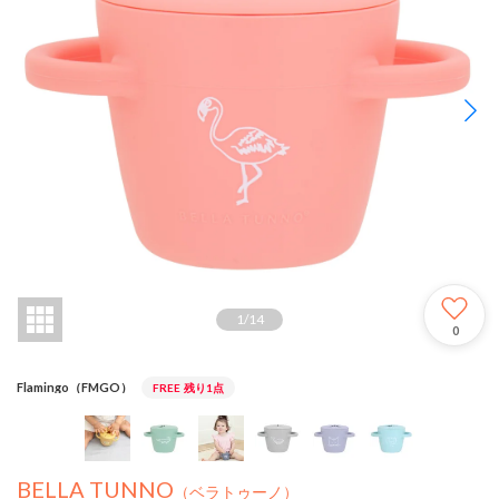
1
/
14
0
Flamingo（FMGO）
FREE
残り1点
BELLA TUNNO
（ベラトゥーノ）