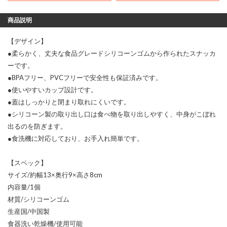
商品説明
【デザイン】
●柔らかく、丈夫な食品グレードシリコーンゴムから作られたスナッカ
ーです。
●BPAフリー、PVCフリーで安全性も保証済みです。
●使いやすいカップ設計です。
●蓋はしっかりと閉まり取れにくいです。
●シリコーン製の取り出し口は食べ物を取り出しやすく、中身がこぼれ
出るのを防ぎます。
●食洗機に対応しており、お手入れ簡単です。
【スペック】
サイズ/約幅13×奥行9×高さ8cm
内容量/1個
材質/シリコーンゴム
生産国/中国製
食器洗い乾燥機/使用可能