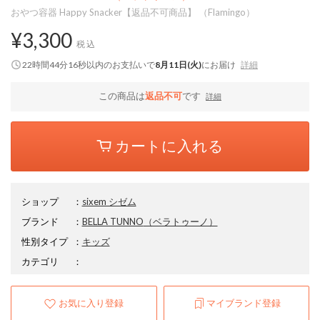
おやつ容器 Happy Snacker【返品不可商品】 （Flamingo）
¥3,300
税込
22時間44分16秒
以内
のお支払いで
8月11日(火)
にお届け
詳細
この商品は
返品不可
です
詳細
カートに入れる
ショップ
：
sixem シゼム
ブランド
：
BELLA TUNNO
（ベラトゥーノ）
性別タイプ
：
キッズ
カテゴリ
：
お気に入り登録
マイブランド登録