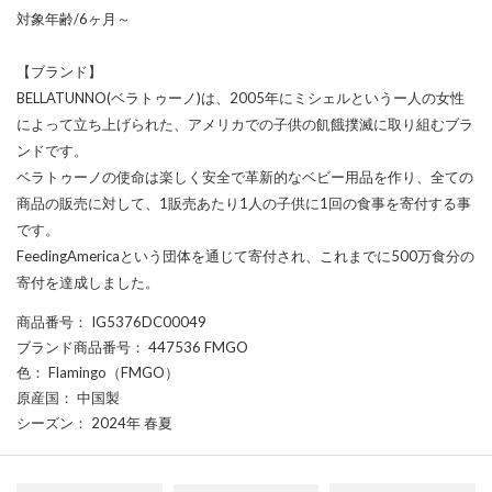
対象年齢/6ヶ月～
【ブランド】
BELLATUNNO(ベラトゥーノ)は、2005年にミシェルというー人の女性
によって立ち上げられた、アメリカでの子供の飢餓撲滅に取り組むブラ
ンドです。
ベラトゥーノの使命は楽しく安全で革新的なベビー用品を作り、全ての
商品の販売に対して、1販売あたり1人の子供に1回の食事を寄付する事
です。
FeedingAmericaという団体を通じて寄付され、これまでに500万食分の
寄付を達成しました。
商品番号
： IG5376DC00049
ブランド商品番号
： 447536 FMGO
色
： Flamingo（FMGO）
原産国
： 中国製
シーズン
： 2024年 春夏