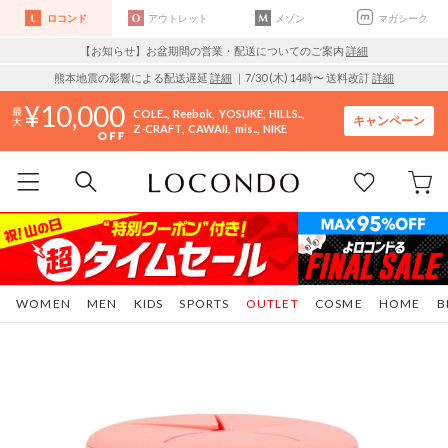
ロコンド
アウトレット
メゾン
マガシーク
【お知らせ】お盆期間の営業・配送についてのご案内
詳細
熊本地震の影響による配送遅延
詳細
｜7/30 (木) 14時〜 送料改訂
詳細
10,000
COLE..
Reebok
YOSUKE
HILLS..
キャンペーン
Z-CRAFT
CAWAII
mis..
NIKE
WOMEN
MEN
KIDS
SPORTS
OUTLET
COSME
HOME
B