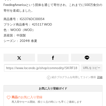
FeedingAmericaという団体を通じて寄付され、これまでに500万食分の
寄付を達成しました。
商品番号
： IG5376DC00054
ブランド商品番号
： 425117 WOD
色
： WOOD（WOD）
原産国
： 中国製
シーズン
： 2024年 春夏
URLをコピー
紹介プログラムを利用してコイン獲得
詳細
お気に入り登録ガイド
商品
のお気に入り登録
再入荷やセール開始、残り１点の時にいち早くご連絡します