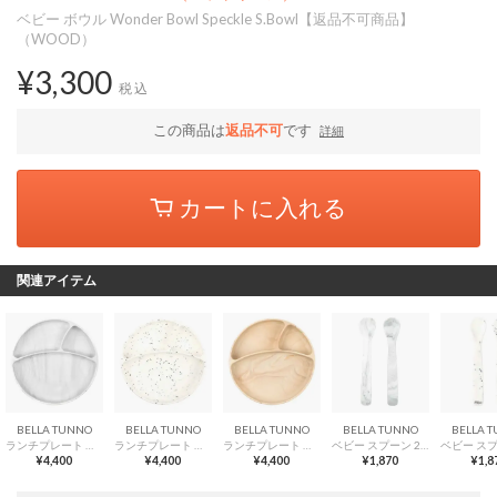
ベビー ボウル Wonder Bowl Speckle S.Bowl【返品不可商品】
（WOOD）
¥3,300
税込
この商品は
返品不可
です
詳細
カートに入れる
関連アイテム
BELLA TUNNO
BELLA TUNNO
BELLA TUNNO
BELLA TUNNO
BELLA 
ランチプレート Wonder Plate Speckle W.Plate【返品不可商品】 （MARBLE）
ランチプレート Wonder Plate Speckle W.Plate【返品不可商品】 （SPECKLE）
ランチプレート Wonder Plate Speckle W.Plate【返品不可商品】 （WOOD）
ベビー スプーン 2本 セット Wonder Spoon Speckle【返品不可商品】 （MARBLE）
¥4,400
¥4,400
¥4,400
¥1,870
¥1,8