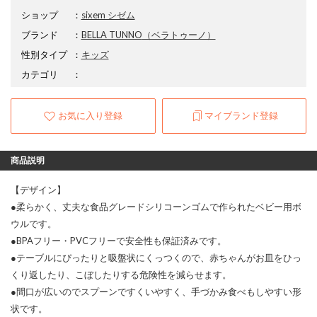
ショップ
：
sixem シゼム
ブランド
：
BELLA TUNNO
（ベラトゥーノ）
性別タイプ
：
キッズ
カテゴリ
：
お気に入り登録
マイブランド登録
商品説明
【デザイン】
●柔らかく、丈夫な食品グレードシリコーンゴムで作られたベビー用ボ
ウルです。
●BPAフリー・PVCフリーで安全性も保証済みです。
●テーブルにぴったりと吸盤状にくっつくので、赤ちゃんがお皿をひっ
くり返したり、こぼしたりする危険性を減らせます。
●間口が広いのでスプーンですくいやすく、手づかみ食べもしやすい形
状です。