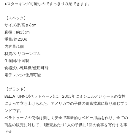
●スタッキング可能なのですっきり収納できます。
【スペック】
サイズ/約高さ6cm
直径：約13cm
重量/約210g
内容量/1個
材質/シリコーンゴム
生産国/中国製
食器洗い乾燥機/使用可能
電子レンジ/使用可能
【ブランド】
BELLATUNNO(ベラトゥーノ)は、2005年にミシェルというー人の女性
によって立ち上げられた、アメリカでの子供の飢餓撲滅に取り組むブラ
ンドです。
ベラトゥーノの使命は楽しく安全で革新的なベビー用品を作り、全ての
商品の販売に対して、1販売あたり1人の子供に1回の食事を寄付する事
です。