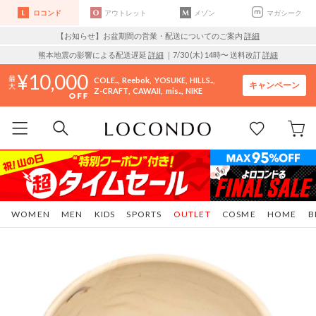
ロコンド
アウトレット
メゾン
マガシーク
【お知らせ】お盆期間の営業・配送についてのご案内
詳細
熊本地震の影響による配送遅延
詳細
｜7/30 (木) 14時〜 送料改訂
詳細
10,000
COLE..
Reebok
YOSUKE
HILLS..
キャンペーン
Z-CRAFT
CAWAII
mis..
NIKE
WOMEN
MEN
KIDS
SPORTS
OUTLET
COSME
HOME
B