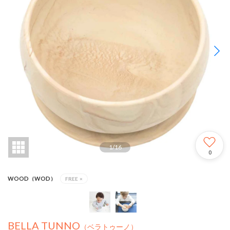
1
/
16
0
WOOD（WOD）
FREE
×
BELLA TUNNO
（ベラトゥーノ）