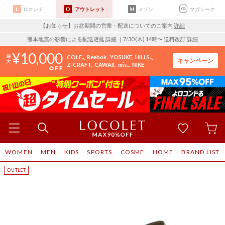
ロコンド
アウトレット
メゾン
マガシーク
【お知らせ】お盆期間の営業・配送についてのご案内
詳細
熊本地震の影響による配送遅延
詳細
｜7/30 (木) 14時〜 送料改訂
詳細
10,000
COLE..
Reebok
YOSUKE
HILLS..
キャンペーン
Z-CRAFT
CAWAII
mis..
NIKE
WOMEN
MEN
KIDS
SPORTS
COSME
HOME
BRAND LIST