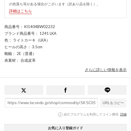
の色落ち等がある場合がございます（訳あり品を除く）。
詳細はこちら
商品番号
： KI1404BW02232
ブランド商品番号
： 1241 LKA
色
： ライトカーキ（LKA）
ヒールの高さ
： 3.5cm
靴幅
： 2E（普通）
表素材
： 合成皮革
さらに詳しい情報を表示
URLをコピー
紹介プログラムを利用してコイン獲得
詳細
お気に入り登録ガイド