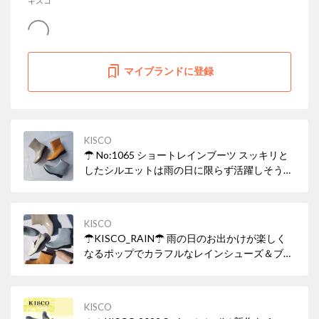
キスコ
マイブランドに登録
KISCO
☂ No:1065 ショートレインブーツ スッキリと
したシルエットは雨の日に限らず活躍しそうな
予感♪
KISCO
☂KISCO_RAIN☂ 雨の日のお出かけが楽しく
なるポップでカラフルなレインシューズ＆ブー
ツが登場♪
KISCO