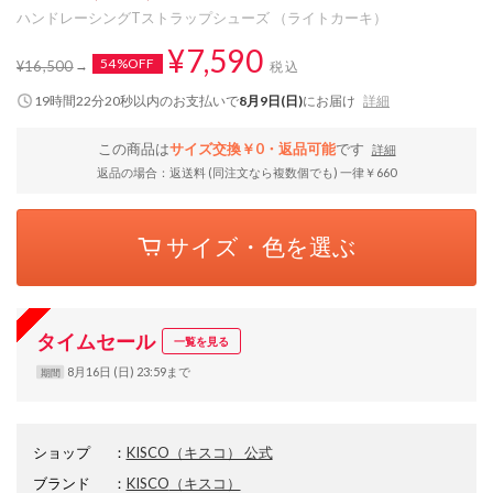
ハンドレーシングTストラップシューズ （ライトカーキ）
¥7,590
54%OFF
¥16,500
税込
19時間22分19秒
以内
のお支払いで
8月9日(日)
にお届け
詳細
この商品は
サイズ交換￥0・返品可能
です
詳細
返品の場合：返送料 (同注文なら複数個でも) 一律￥660
サイズ・色を選ぶ
タイムセール
一覧を見る
8月16日 (日) 23:59まで
期間
ショップ
：
KISCO（キスコ） 公式
ブランド
：
KISCO
（キスコ）