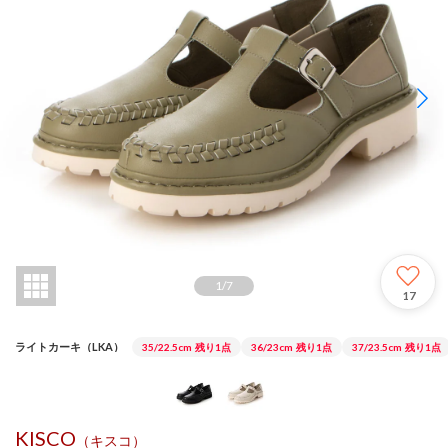
1
/
7
17
ライトカーキ（LKA）
35/22.5cm
残り1点
36/23cm
残り1点
37/23.5cm
残り1点
KISCO
（キスコ）