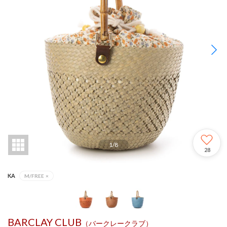
1
/
8
28
KA
M/FREE
×
BARCLAY CLUB
（バークレークラブ）