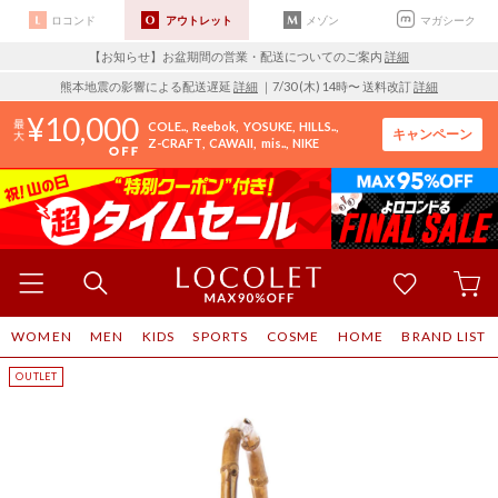
ロコンド
アウトレット
メゾン
マガシーク
【お知らせ】お盆期間の営業・配送についてのご案内
詳細
熊本地震の影響による配送遅延
詳細
｜7/30 (木) 14時〜 送料改訂
詳細
10,000
COLE..
Reebok
YOSUKE
HILLS..
キャンペーン
Z-CRAFT
CAWAII
mis..
NIKE
WOMEN
MEN
KIDS
SPORTS
COSME
HOME
BRAND LIST