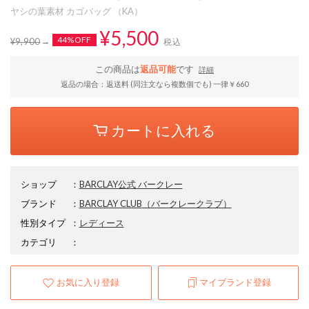
ヤシの葉素材 カゴバッグ （KA）
¥5,500
44%OFF
¥9,900
税込
この商品は
返品可能
です
詳細
返品の場合：返送料 (同注文なら複数個でも) 一律￥660
カートに入れる
ショップ
：
BARCLAY公式 バークレー
ブランド
：
BARCLAY CLUB
（バークレークラブ）
性別タイプ
：
レディース
カテゴリ
：
お気に入り登録
マイブランド登録