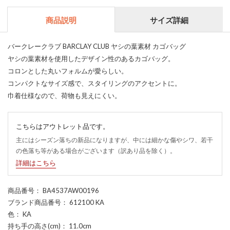
商品説明
サイズ詳細
バークレークラブ BARCLAY CLUB ヤシの葉素材 カゴバッグ
ヤシの葉素材を使用したデザイン性のあるカゴバッグ。
コロンとした丸いフォルムが愛らしい。
コンパクトなサイズ感で、スタイリングのアクセントに。
巾着仕様なので、荷物も見えにくい。
こちらはアウトレット品です。
主にはシーズン落ちの新品になりますが、中には細かな傷やシワ、若干
の色落ち等がある場合がございます（訳あり品を除く）。
詳細はこちら
商品番号
： BA4537AW00196
ブランド商品番号
： 612100 KA
色
： KA
持ち手の高さ(cm)
： 11.0cm