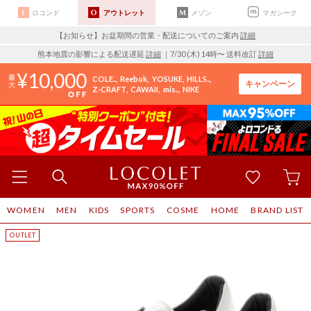
ロコンド
アウトレット
メゾン
マガシーク
【お知らせ】お盆期間の営業・配送についてのご案内
詳細
熊本地震の影響による配送遅延
詳細
｜7/30 (木) 14時〜 送料改訂
詳細
10,000
COLE..
Reebok
YOSUKE
HILLS..
キャンペーン
Z-CRAFT
CAWAII
mis..
NIKE
WOMEN
MEN
KIDS
SPORTS
COSME
HOME
BRAND LIST