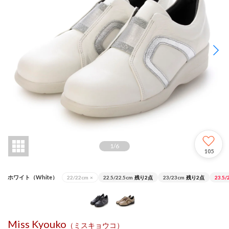
1
/
6
105
ホワイト（White）
22/22cm
×
22.5/22.5cm
残り2点
23/23cm
残り2点
23.5/
Miss Kyouko
（ミスキョウコ）