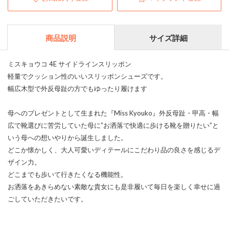
商品説明
サイズ詳細
ミスキョウコ 4E サイドラインスリッポン
軽量でクッション性のいいスリッポンシューズです。
幅広木型で外反母趾の方でもゆったり履けます
母へのプレゼントとして生まれた『Miss Kyouko』外反母趾・甲高・幅
広で靴選びに苦労していた母に”お洒落で快適に歩ける靴を贈りたい”と
いう母への想いやりから誕生しました。
どこか懐かしく、大人可愛いディテールにこだわり品の良さを感じるデ
ザイン力。
どこまでも歩いて行きたくなる機能性。
お洒落をあきらめない素敵な貴女にも是非履いて毎日を楽しく幸せに過
ごしていただきたいです。