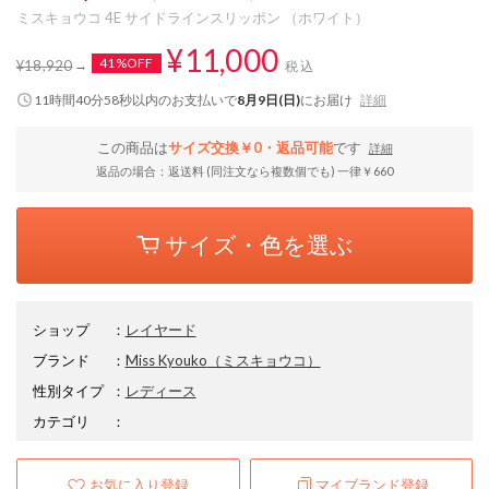
ミスキョウコ 4E サイドラインスリッポン （ホワイト）
¥11,000
41%OFF
¥18,920
税込
11時間40分58秒
以内
のお支払いで
8月9日(日)
にお届け
詳細
この商品は
サイズ交換￥0・返品可能
です
詳細
返品の場合：返送料 (同注文なら複数個でも) 一律￥660
サイズ・色を選ぶ
ショップ
：
レイヤード
ブランド
：
Miss Kyouko
（ミスキョウコ）
性別タイプ
：
レディース
カテゴリ
：
お気に入り登録
マイブランド登録