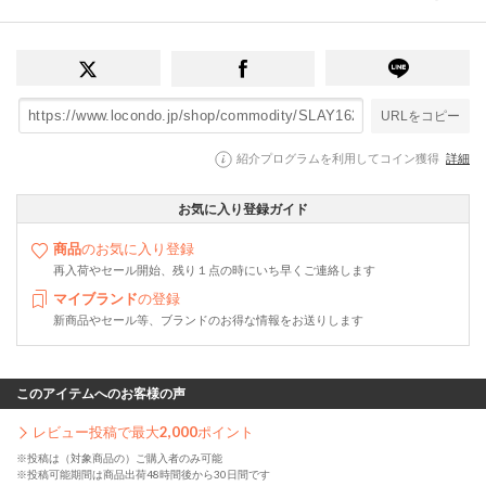
URLをコピー
紹介プログラムを利用してコイン獲得
詳細
お気に入り登録ガイド
商品
のお気に入り登録
再入荷やセール開始、残り１点の時にいち早くご連絡します
マイブランド
の登録
新商品やセール等、ブランドのお得な情報をお送りします
このアイテムへのお客様の声
レビュー投稿で最大
2,000
ポイント
※投稿は（対象商品の）ご購入者のみ可能
※投稿可能期間は商品出荷48時間後から30日間です