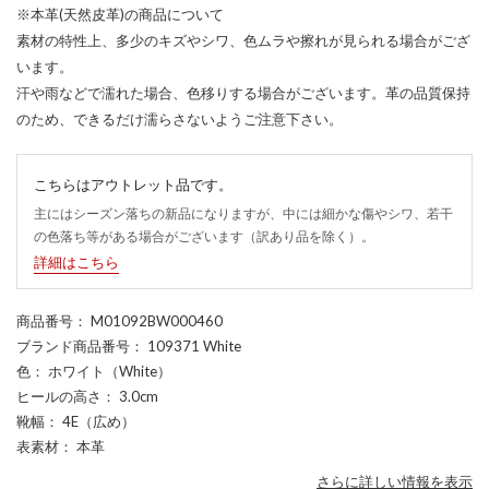
※本革(天然皮革)の商品について
素材の特性上、多少のキズやシワ、色ムラや擦れが見られる場合がござ
います。
汗や雨などで濡れた場合、色移りする場合がございます。革の品質保持
のため、できるだけ濡らさないようご注意下さい。
こちらはアウトレット品です。
主にはシーズン落ちの新品になりますが、中には細かな傷やシワ、若干
の色落ち等がある場合がございます（訳あり品を除く）。
詳細はこちら
商品番号
： M01092BW000460
ブランド商品番号
： 109371 White
色
： ホワイト（White）
ヒールの高さ
： 3.0cm
靴幅
： 4E（広め）
表素材
： 本革
さらに詳しい情報を表示