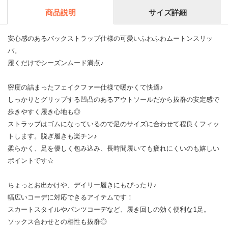
商品説明
サイズ詳細
安心感のあるバックストラップ仕様の可愛いふわふわムートンスリッ
パ。
履くだけでシーズンムード満点♪
密度の詰まったフェイクファー仕様で暖かくて快適♪
しっかりとグリップする凹凸のあるアウトソールだから抜群の安定感で
歩きやすく履き心地も◎
ストラップはゴムになっているので足のサイズに合わせて程良くフィッ
トします。脱ぎ履きも楽チン♪
柔らかく、足を優しく包み込み、長時間履いても疲れにくいのも嬉しい
ポイントです☆
ちょっとお出かけや、デイリー履きにもぴったり♪
幅広いコーデに対応できるアイテムです！
スカートスタイルやパンツコーデなど、履き回しの効く便利な1足。
ソックス合わせとの相性も抜群◎