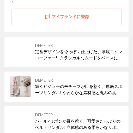
マイブランドに登録
DEMETER
定番デザインを今っぽく仕上げた、厚底コイン
ローファー!! クラシカルなムードをベースに、
タンクソール風でさりげなくエッジをプラスし
たデザイン。 スタイルアップも叶う、トレンド
感あふれるローファーです☆
DEMETER
輝くビジューのモチーフが目を惹く、厚底スポ
ーツサンダル! やわらかな素材感と丸みのある
ソールで、足元にさりげないこなれ感を演出♪
カジュアルになりすぎず、大人の装いにもなじ
む1足です。
DEMETER
パール×リボンが目を惹く、可愛さたっぷりの
ベルトサンダル! 立体感のある柔らかなリボン