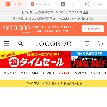
ロコンド
アウトレット
メゾン
マガシーク
【お知らせ】お盆期間の営業・配送についてのご案内
詳細
熊本地震の影響による配送遅延
詳細
｜7/30 (木) 14時〜 送料改訂
詳細
10,000
COLE..
Reebok
YOSUKE
HILLS..
キャンペーン
Z-CRAFT
CAWAII
mis..
NIKE
WOMEN
MEN
KIDS
SPORTS
OUTLET
COSME
HOME
B
15%OFF
クーポン
が使えます
利用条件を見る