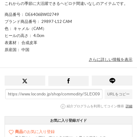
これからの季節に大活躍できるヘビロテ間違いなしのアイテムです。
商品番号
： DE6406BW02749
ブランド商品番号
： 29897-L12 CAM
色
： キャメル（CAM）
ヒールの高さ
： 4.0cm
表素材
： 合成皮革
原産国
： 中国
さらに詳しい情報を表示
URLをコピー
紹介プログラムを利用してコイン獲得
詳細
お気に入り登録ガイド
商品
のお気に入り登録