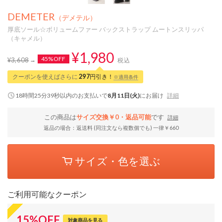
DEMETER
（デメテル）
厚底ソール☆ボリュームファー バックストラップ ムートンスリッパ
（キャメル）
¥1,980
45%OFF
¥3,608
税込
クーポンを使えばさらに
297
円引き！
※適用条件
18時間25分39秒
以内
のお支払いで
8月11日(火)
にお届け
詳細
この商品は
サイズ交換￥0・返品可能
です
詳細
返品の場合：返送料 (同注文なら複数個でも) 一律￥660
サイズ・色を選ぶ
ご利用可能なクーポン
15
%
OFF
対象商品を見る