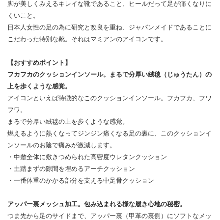
脚が美しくみえるキレイな靴であること、ヒールだって足が痛くなりに
くいこと。
日本人女性の足の為に研究と改良を重ね、ジャパンメイドであることに
こだわった特別な靴。それはマミアンのアイコンです。
【おすすめポイント】
フカフカのクッションインソール。まるで分厚い絨毯（じゅうたん）の
上を歩くような感覚。
アイコンといえば特徴的なこのクッションインソール。フカフカ、フワ
フワ。
まるで分厚い絨毯の上を歩くような感覚。
燃えるように熱くなってジンジン痛くなる足の裏に、このクッションイ
ンソールのお陰で痛みが激減します。
・中敷全体に敷きつめられた高密度ウレタンクッション
・土踏まずの隙間を埋めるアーチクッション
・一番体重のかかる部分を支える中足骨クッション
アッパー裏メッシュ加工。包み込まれる様な履き心地の秘密。
つま先から足のサイドまで、アッパー裏（甲革の裏側）にソフトなメッ