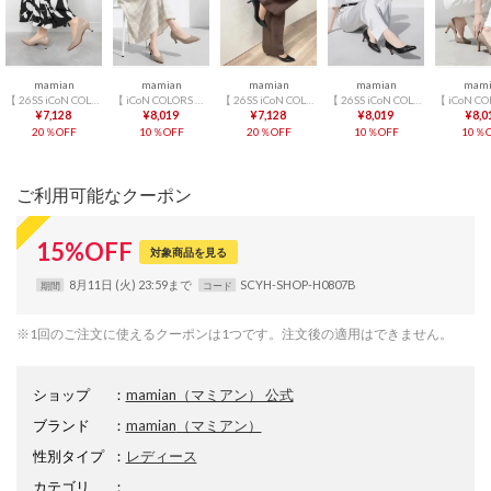
mamian
mamian
mamian
mamian
mami
【 26SS iCoN COLORS 】5.0cm 痛くなりにくい 美脚ポインテッドトゥカラーパンプス／C57173 （グレージュE）
【 iCoN COLORS 】5.0cm 痛くなりにくい 美脚ポインテッドトゥカラーパンプス／C57173 （グレージュ）
【 26SS iCoN COLORS 】5.0cm 痛くなりにくい 美脚ポインテッドトゥカラーパンプス／C57173 （ブラックE）
【 26SS iCoN COLORS 】5.0cm 痛くなりにくい 美脚ポインテッドトゥカラーパンプス／C57173 （ブラック）
¥7,128
¥8,019
¥7,128
¥8,019
¥8,0
20％OFF
10％OFF
20％OFF
10％OFF
10％O
ご利用可能なクーポン
15
%
OFF
対象商品を見る
8月11日 (火) 23:59まで
SCYH-SHOP-H0807B
期間
コード
※1回のご注文に使えるクーポンは1つです。注文後の適用はできません。
ショップ
：
mamian（マミアン） 公式
ブランド
：
mamian
（マミアン）
性別タイプ
：
レディース
カテゴリ
：