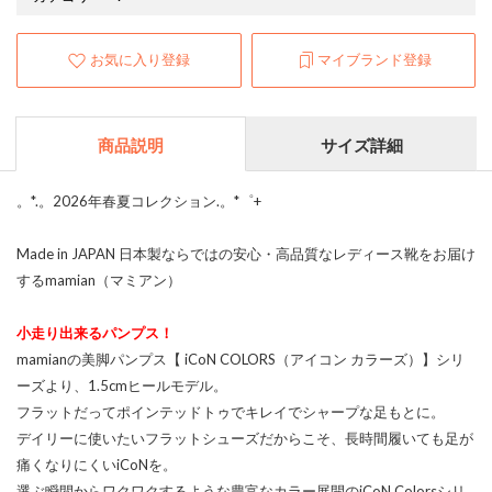
お気に入り登録
マイブランド登録
商品説明
サイズ詳細
。*.。2026年春夏コレクション.。*゜+
Made in JAPAN 日本製ならではの安心・高品質なレディース靴をお届け
するmamian（マミアン）
小走り出来るパンプス！
mamianの美脚パンプス【 iCoN COLORS（アイコン カラーズ）】シリ
ーズより、1.5cmヒールモデル。
フラットだってポインテッドトゥでキレイでシャープな足もとに。
デイリーに使いたいフラットシューズだからこそ、長時間履いても足が
痛くなりにくいiCoNを。
選ぶ瞬間からワクワクするような豊富なカラー展開のiCoN Colorsシリ