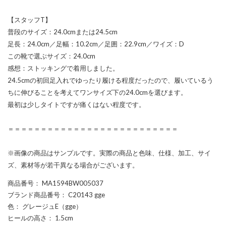
【スタッフT】
普段のサイズ：24.0cmまたは24.5cm
足長：24.0cm／足幅：10.2cm／足囲：22.9cm／ワイズ：D
この靴で選ぶサイズ：24.0cm
感想：ストッキングで着用しました。
24.5cmの初回足入れでゆったり履ける程度だったので、履いているう
ちに伸びることを考えてワンサイズ下の24.0cmを選びます。
最初は少しタイトですが痛くはない程度です。
＝＝＝＝＝＝＝＝＝＝＝＝＝＝＝＝＝＝＝＝＝＝＝＝＝＝
※画像の商品はサンプルです。実際の商品と色味、仕様、加工、サイ
ズ、素材等が若干異なる場合がございます。
商品番号
： MA1594BW005037
ブランド商品番号
： C20143 gge
色
： グレージュE（gge）
ヒールの高さ
： 1.5cm