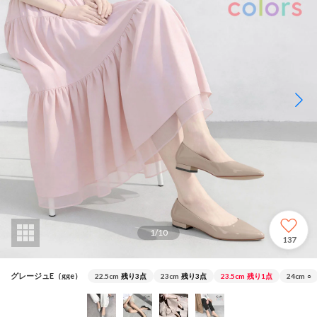
1
/
10
137
グレージュE（gge）
22.5cm
残り3点
23cm
残り3点
23.5cm
残り1点
24cm
○