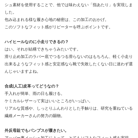
シュ素材を使用することで、他では味わえない「指あたり」を実現しま
した。
包み込まれる様な履き心地の秘密は、この加工のおかげ。
このソフトなフィット感がリピーターを呼ぶポイントです。
ハイヒールなのに小走りできるの？
はい。それが結構できちゃうみたいです。
滑り止め加工のラバー底でつるつる滑らないのはもちろん、軽く小走り
出来るようなフィット感と安定感なら靴で失敗したくない日に迷わず選
んじゃいますよね。
合成(人工)皮革ってどうなの？
手入れが簡単、雨の日も履ける。
ケミカルレザーって実はいいところがいっぱい。
リアルな質感や、しっとりふんわりとした手触りは、研究を重ねている
繊維メーカーさんの努力の賜物。
外反母趾でもパンプスが履きたい。
アッパー裏メッシュ加工によって、とてもソフトなフィット感を実現。