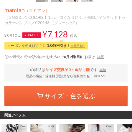
mamian
（マミアン）
【 26SS iCoN COLORS 】1.5cm 痛くなりにくい 美脚ポインテッドトゥ
カラーパンプス／C20143 （グレージュE）
¥7,128
20%OFF
¥8,910
税込
クーポンを使えばさらに
1,069
円引き！
※適用条件
22時間30分12秒
以内
のお支払いで
8月9日(日)
にお届け
詳細
この商品は
サイズ交換￥0・返品可能
です
詳細
返品の場合：返送料 (同注文なら複数個でも) 一律￥660
サイズ・色を選ぶ
関連アイテム