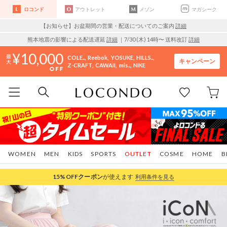
ロコンド
アウトレット
メゾン
マガシーク
【お知らせ】お盆期間の営業・配送についてのご案内
詳細
熊本地震の影響による配送遅延
詳細
｜7/30 (木) 14時〜 送料改訂
詳細
10,000
COLE..
Reebok
YOSUKE
HILLS..
キャンペーン
Z-CRAFT
CAWAII
mis..
NIKE
WOMEN
MEN
KIDS
SPORTS
OUTLET
COSME
HOME
B
15%OFF
クーポン
が使えます
利用条件を見る