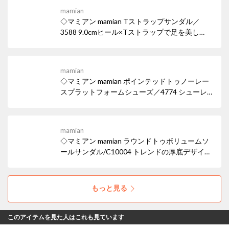
mamian
◇マミアン mamian Tストラップサンダル／
3588 9.0cmヒール×Tストラップで足を美し
く。スタイルアップ効果も♪ 女性らしい華奢な
ヒールサンダルは、デイリー使いはもちろん華
やかなパーティシーンでも活躍。ワイドなスク
mamian
エアトゥでトレンド感も忘れずに。
◇マミアン mamian ポインテッドトゥノーレー
スプラットフォームシューズ／4774 シューレ
ースの無いスリッポンタイプのドレスシュー
ズ。 マニッシュなパンツコーデにも、スカート
のはずしアイテムとしても使えるポインテッド
mamian
トゥ厚底ローファー。
◇マミアン mamian ラウンドトゥボリュームソ
ールサンダル/C10004 トレンドの厚底デザイン
が、履くだけで脚長効果を叶え、スタイリング
にエッジを効かせます。スポーティーながら
も、オールブラックでまとめることで都会的な
もっと見る
モード感を演出しています。
このアイテムを見た人はこれも見ています