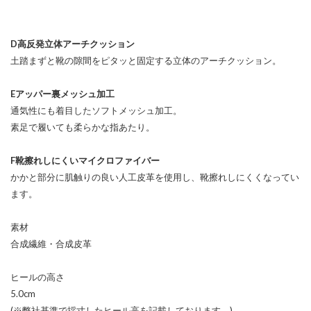
D高反発立体アーチクッション
土踏まずと靴の隙間をピタッと固定する立体のアーチクッション。
Eアッパー裏メッシュ加工
通気性にも着目したソフトメッシュ加工。
素足で履いても柔らかな指あたり。
F靴擦れしにくいマイクロファイバー
かかと部分に肌触りの良い人工皮革を使用し、靴擦れしにくくなってい
ます。
素材
合成繊維・合成皮革
ヒールの高さ
5.0cm
(※弊社基準で採寸したヒール高を記載しております。)