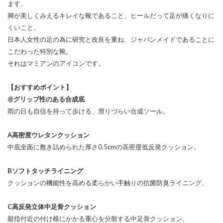
ます。
脚が美しくみえるキレイな靴であること、ヒールだって足が痛くなりに
くいこと。
日本人女性の足の為に研究と改良を重ね、ジャパンメイドであることに
こだわった特別な靴。
それはマミアンのアイコンです。
【おすすめポイント】
@グリップ性のある合成底
雨の日も自信を持って歩ける、滑りづらい合成ソール。
A高密度ウレタンクッション
中底全面に敷き詰められた厚さ0.5cmの高密度低反発クッション。
Bソフトタッチライニング
クッションの機能性を高める柔らかい手触りの抗菌防臭ライニング。
C高反発立体中足骨クッション
親指付近の付け根にかかる重心を分散する中足骨クッション。