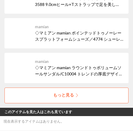
3588 9.0cmヒール×Tストラップで足を美し
く。スタイルアップ効果も♪ 女性らしい華奢な
ヒールサンダルは、デイリー使いはもちろん華
やかなパーティシーンでも活躍。ワイドなスク
mamian
エアトゥでトレンド感も忘れずに。
◇マミアン mamian ポインテッドトゥノーレー
スプラットフォームシューズ／4774 シューレ
ースの無いスリッポンタイプのドレスシュー
ズ。 マニッシュなパンツコーデにも、スカート
のはずしアイテムとしても使えるポインテッド
mamian
トゥ厚底ローファー。
◇マミアン mamian ラウンドトゥボリュームソ
ールサンダル/C10004 トレンドの厚底デザイン
が、履くだけで脚長効果を叶え、スタイリング
にエッジを効かせます。スポーティーながら
も、オールブラックでまとめることで都会的な
もっと見る
モード感を演出しています。
このアイテムを見た人はこれも見ています
現在表示するアイテムはありません。