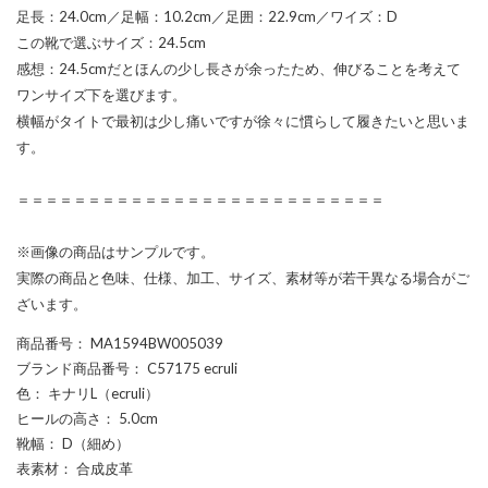
足長：24.0cm／足幅：10.2cm／足囲：22.9cm／ワイズ：D
この靴で選ぶサイズ：24.5cm
感想：24.5cmだとほんの少し長さが余ったため、伸びることを考えて
ワンサイズ下を選びます。
横幅がタイトで最初は少し痛いですが徐々に慣らして履きたいと思いま
す。
＝＝＝＝＝＝＝＝＝＝＝＝＝＝＝＝＝＝＝＝＝＝＝＝＝＝
※画像の商品はサンプルです。
実際の商品と色味、仕様、加工、サイズ、素材等が若干異なる場合がご
ざいます。
商品番号
： MA1594BW005039
ブランド商品番号
： C57175 ecruli
色
： キナリL（ecruli）
ヒールの高さ
： 5.0cm
靴幅
： D（細め）
表素材
： 合成皮革