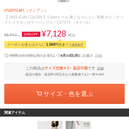
mamian
（マミアン）
【 26SS iCoN COLORS 】5.0cmヒール 痛くなりにくい 美脚 ポインテッ
ドトゥリネンカラーパンプス／C57175 （キナリL）
¥7,128
20%OFF
¥8,910
税込
クーポンを使えばさらに
1,069
円引き！
※適用条件
5時間15分59秒
以内
のお支払いで
8月10日(月)
にお届け
詳細
この商品は
サイズ交換￥0・返品可能
です
詳細
返品の場合：返送料 (同注文なら複数個でも) 一律￥660
サイズ・色を選ぶ
関連アイテム