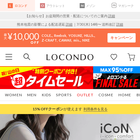
ロコンド
アウトレット
メゾン
マガシーク
【お知らせ】お盆期間の営業・配送についてのご案内
詳細
熊本地震の影響による配送遅延
詳細
｜7/30 (木) 14時〜 送料改訂
詳細
10,000
COLE..
Reebok
YOSUKE
HILLS..
キャンペーン
Z-CRAFT
CAWAII
mis..
NIKE
WOMEN
MEN
KIDS
SPORTS
OUTLET
COSME
HOME
B
15%OFF
クーポン
が使えます
利用条件を見る