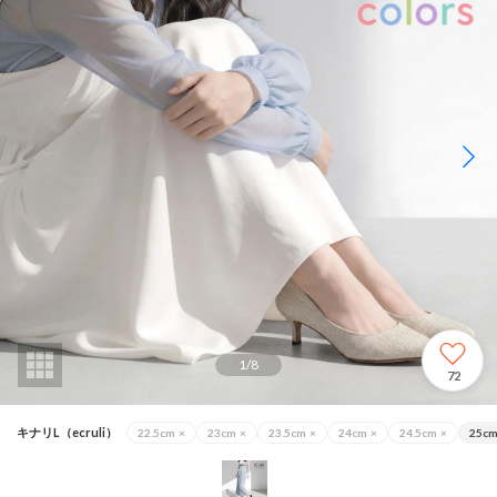
1
/
8
72
キナリL（ecruli）
22.5cm
×
23cm
×
23.5cm
×
24cm
×
24.5cm
×
25c