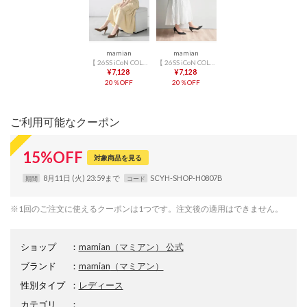
mamian
mamian
【 26SS iCoN COLORS 】7.0cmヒール 痛くなりにくい 美脚 ポインテッドトゥリネンカラーパンプス／C76535 （ブラウンL）
【 26SS iCoN COLORS 】7.0cmヒール 痛くなりにくい 美脚 ポインテッドトゥリネンカラーパンプス／C76535 （ブラックL）
¥7,128
¥7,128
20％OFF
20％OFF
ご利用可能なクーポン
15
%
OFF
対象商品を見る
8月11日 (火) 23:59まで
SCYH-SHOP-H0807B
期間
コード
※1回のご注文に使えるクーポンは1つです。注文後の適用はできません。
ショップ
：
mamian（マミアン） 公式
ブランド
：
mamian
（マミアン）
性別タイプ
：
レディース
カテゴリ
：