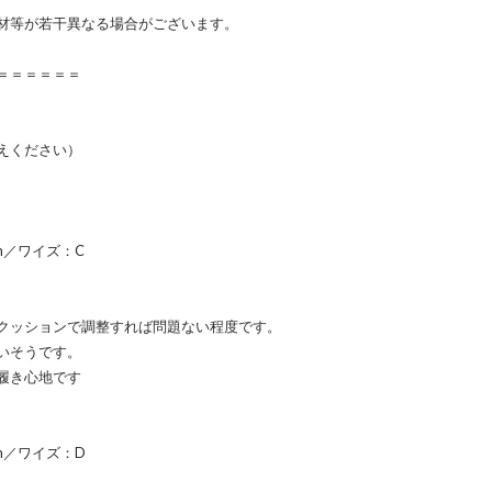
材等が若干異なる場合がございます。
＝＝＝＝＝＝
えください）
cm／ワイズ：C
クッションで調整すれば問題ない程度です。
いそうです。
履き心地です
cm／ワイズ：D