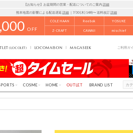
【お知らせ】お盆期間の営業・配送についてのご案内
詳細
熊本地震の影響による配送遅延
詳細
｜7/30 (木) 14時〜 送料改訂
詳細
,000
COLE HAAN
Reebok
YOSUKE
OFF
Z-CRAFT
CAWAII
mischief
TLET
LOCOMAISON
MAGASEEK
(LOCOLET)
ご利用ガ
SPORTS
COSME
HOME
OUTLET
BRAND LIST