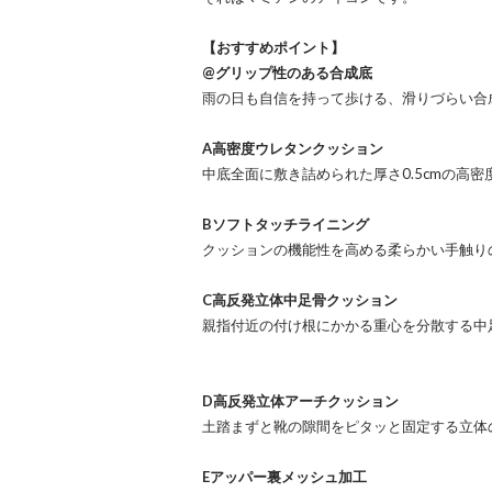
【おすすめポイント】
@グリップ性のある合成底
雨の日も自信を持って歩ける、滑りづらい合
A高密度ウレタンクッション
中底全面に敷き詰められた厚さ0.5cmの高
Bソフトタッチライニング
クッションの機能性を高める柔らかい手触り
C高反発立体中足骨クッション
親指付近の付け根にかかる重心を分散する中
D高反発立体アーチクッション
土踏まずと靴の隙間をピタッと固定する立体
Eアッパー裏メッシュ加工