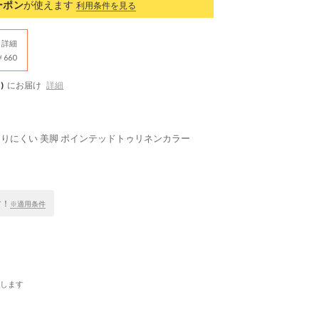
ーポン
が使えます
利用条件を見る
詳細
660
)
にお届け
詳細
ール 痛くなりにくい 美脚 ポインテッドトゥリネンカラー
す！
※適用条件
します