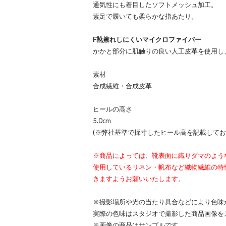
通気性にも着目したソフトメッシュ加工。
素足で履いても柔らかな指あたり。
F靴擦れしにくいマイクロファイバー
かかと部分に肌触りの良い人工皮革を使用し
素材
合成繊維・合成皮革
ヒールの高さ
5.0cm
(※弊社基準で採寸したヒール高を記載してお
※商品によっては、靴表面に織りダマのよう
使用しているリネン・帆布など織物繊維の特
きますようお願いいたします。
※撮影場所や光の当たり具合などにより色味
実際の色味はスタジオで撮影した商品画像を
※画像の商品はサンプルです。