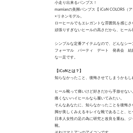
小走り出来るパンプス！
mamianの美脚パンプス【 iCoN COLOR
×リネンモデル。
ローヒールでもエレガントな雰囲気を感じさ
頑張りすぎないヒールの高さだから、ヒール
シンプルな定番アイテムなので、どんなシ
フォーマル パーティ デート 発表会 結婚
な一足です。
【iCoNとは？】
知らなかったこと、後悔させてしまうかもし
ヒール靴って痛いけど好きだから手放せない
痛くないハイヒールなら履いてみたい。
そんなあなたに、知らなかったことを後悔さ
脚が美しくみえるキレイな靴であること、ヒ
日本人女性の足の為に研究と改良を重ね、ジ
靴。
それはマミアンのアイコンです。