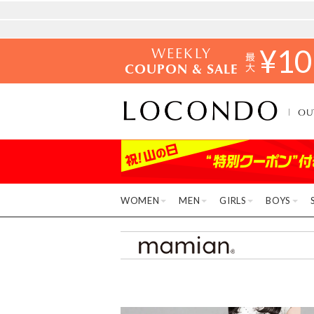
WEEKLY
¥
10
COUPON & SALE
OU
WOMEN
MEN
GIRLS
BOYS