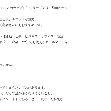
S（アイコン カラーズ）】シリーズより、5cmヒール
せる美シルエットが魅力。
初心者さんにもおすすめです。
ーン【通勤 仕事 ビジネス オフィス 就活
式 二次会 etc】でも使えるオールマイティ
れません。
。
せてしまうパンプスがあります。
ールだって足が痛くなりにくいこと。
ャパンメイドであることにこだわった特別な