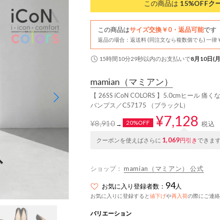
この商品は
15%OFF
ク
この商品は
サイズ交換￥0・返品可能
です
返品の場合：返送料 (同注文なら複数個でも) 一律￥
15時間10分28秒
以内
のお支払いで
8月10日(月
mamian
（マミアン）
【 26SS iCoN COLORS 】5.0cmヒ
パンプス／C57175 （ブラックL）
¥7,128
¥8,910
20%OFF
税込
→
1,069
クーポンを使えばさらに
円引き
できま
ショップ：
mamian（マミアン） 公式
94
お気に入り登録者数：
人
お気に入りに登録すると
値下げ
や
再入荷
の際にご連絡
バリエーション