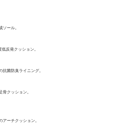
成ソール。
密度低反発クッション。
の抗菌防臭ライニング。
足骨クッション。
のアーチクッション。