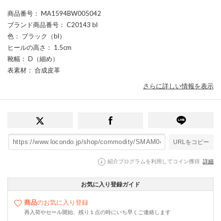
商品番号
： MA1594BW005042
ブランド商品番号
： C20143 bl
色
： ブラック（bl）
ヒールの高さ
： 1.5cm
靴幅
： D（細め）
表素材
： 合成皮革
さらに詳しい情報を表示
URLをコピー
紹介プログラムを利用してコイン獲得
詳細
お気に入り登録ガイド
商品
のお気に入り登録
再入荷やセール開始、残り１点の時にいち早くご連絡します