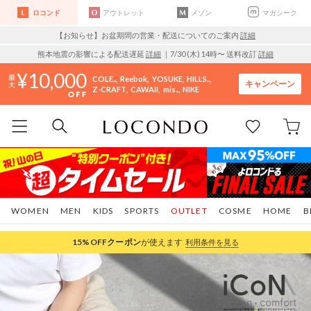
ロコンド
アウトレット
メゾン
マガシーク
【お知らせ】お盆期間の営業・配送についてのご案内
詳細
熊本地震の影響による配送遅延
詳細
｜7/30 (木) 14時〜 送料改訂
詳細
10,000
COLE..
Reebok
YOSUKE
HILLS..
キャンペーン
Z-CRAFT
CAWAII
mis..
NIKE
WOMEN
MEN
KIDS
SPORTS
OUTLET
COSME
HOME
B
15%OFF
クーポン
が使えます
利用条件を見る