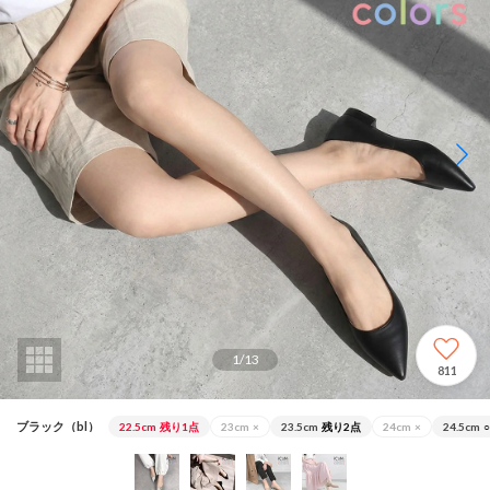
1
/
13
811
ブラック（bl）
22.5cm
残り1点
23cm
×
23.5cm
残り2点
24cm
×
24.5cm
○