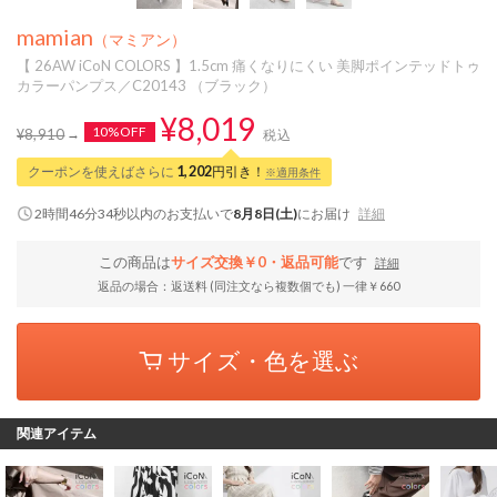
mamian
（マミアン）
【 26AW iCoN COLORS 】1.5cm 痛くなりにくい 美脚ポインテッドトゥ
カラーパンプス／C20143 （ブラック）
¥8,019
10%OFF
¥8,910
税込
クーポンを使えばさらに
1,202
円引き！
※適用条件
2時間46分33秒
以内
のお支払いで
8月8日(土)
にお届け
詳細
この商品は
サイズ交換￥0・返品可能
です
詳細
返品の場合：返送料 (同注文なら複数個でも) 一律￥660
サイズ・色を選ぶ
関連アイテム