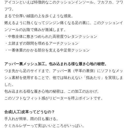
アイコンといえば特徴的なこのクッションインソール。フカフカ、フワ
フワ。
まるで分厚い絨毯の上を歩くような感覚。
燃えるように熱くなってジンジン痛くなる足の裏に、このクッションイ
ンソールのお陰で痛みが激減します。
・中敷全体に敷きつめられた高密度ウレタンクッション
・土踏まずの隙間を埋めるアーチクッション
・一番体重のかかる部分を支える中足骨クッション
アッパー裏メッシュ加工。包み込まれる様な履き心地の秘密。
つま先から足のサイドまで、アッパー裏（甲革の裏側）にソフトなメッ
シュ素材を使用することで、他では味わえない「指あたり」を実現しま
した。
包み込まれる様な履き心地の秘密は、この加工のおかげ。
このソフトなフィット感がリピーターを呼ぶポイントです。
合成(人工)皮革ってどうなの？
手入れが簡単、雨の日も履ける。
ケミカルレザーって実はいいところがいっぱい。