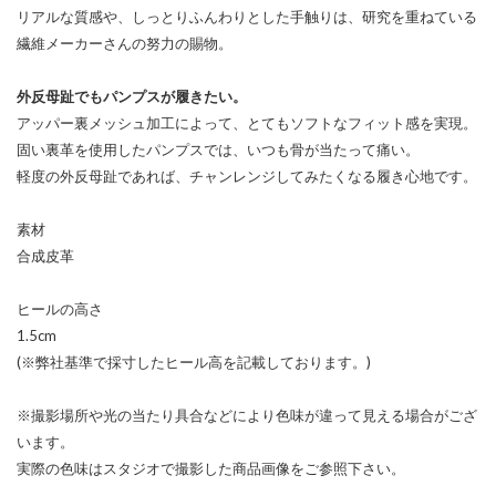
リアルな質感や、しっとりふんわりとした手触りは、研究を重ねている
繊維メーカーさんの努力の賜物。
外反母趾でもパンプスが履きたい。
アッパー裏メッシュ加工によって、とてもソフトなフィット感を実現。
固い裏革を使用したパンプスでは、いつも骨が当たって痛い。
軽度の外反母趾であれば、チャンレンジしてみたくなる履き心地です。
素材
合成皮革
ヒールの高さ
1.5cm
(※弊社基準で採寸したヒール高を記載しております。)
※撮影場所や光の当たり具合などにより色味が違って見える場合がござ
います。
実際の色味はスタジオで撮影した商品画像をご参照下さい。