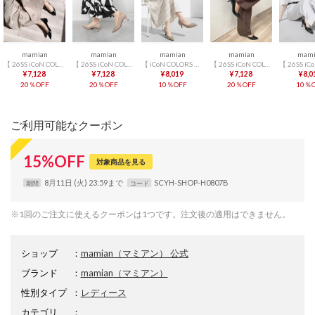
mamian
mamian
mamian
mamian
mami
【 26SS iCoN COLORS 】1.5cm 痛くなりにくい 美脚ポインテッドトゥカラーパンプス／C20143 （ブラックE）
【 26SS iCoN COLORS 】5.0cm 痛くなりにくい 美脚ポインテッドトゥカラーパンプス／C57173 （グレージュE）
【 iCoN COLORS 】5.0cm 痛くなりにくい 美脚ポインテッドトゥカラーパンプス／C57173 （グレージュ）
【 26SS iCoN COLORS 】5.0cm 痛くなりにくい 美脚ポインテッドトゥカラーパンプス／C57173 （ブラックE）
¥7,128
¥7,128
¥8,019
¥7,128
¥8,0
20％OFF
20％OFF
10％OFF
20％OFF
10％O
ご利用可能なクーポン
15
%
OFF
対象商品を見る
8月11日 (火) 23:59まで
SCYH-SHOP-H0807B
期間
コード
※1回のご注文に使えるクーポンは1つです。注文後の適用はできません。
ショップ
：
mamian（マミアン） 公式
ブランド
：
mamian
（マミアン）
性別タイプ
：
レディース
カテゴリ
：