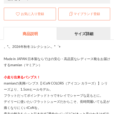
お気に入り登録
マイブランド登録
商品説明
サイズ詳細
。*.。2026年秋冬コレクション.。*゜+
Made in JAPAN 日本製ならではの安心・高品質なレディース靴をお届け
するmamian（マミアン）
小走り出来るパンプス！
mamianの美脚パンプス【 iCoN COLORS（アイコン カラーズ）】シリ
ーズより、1.5cmヒールモデル。
フラットだってポインテッドトゥでキレイでシャープな足もとに。
デイリーに使いたいフラットシューズだからこそ、長時間履いても足が
痛くなりにくいiCoNを。
貴方の魅力をぐっと引き出す”運命のパンプス”がきっと見つかるはずで