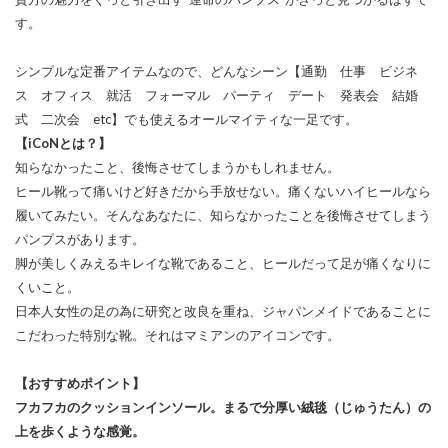
す。
シンプルな定番アイテムなので、どんなシーン【通勤 仕事 ビジネ
ス オフィス 就活 フォーマル パーティ デート 発表会 結婚
式 二次会 etc】でも使えるオールマイティな一足です。
【iCoNとは？】
知らなかったこと、後悔させてしまうかもしれません。
ヒール靴って痛いけど好きだから手放せない。痛くないハイヒールなら
履いてみたい。そんなあなたに、知らなかったことを後悔させてしまう
パンプスがあります。
脚が美しくみえるキレイな靴であること、ヒールだって足が痛くなりに
くいこと。
日本人女性の足の為に研究と改良を重ね、ジャパンメイドであることに
こだわった特別な靴。それはマミアンのアイコンです。
【おすすめポイント】
フカフカのクッションインソール。まるで分厚い絨毯（じゅうたん）の
上を歩くような感覚。