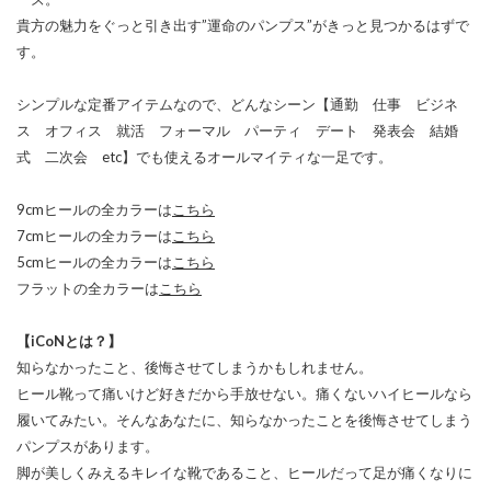
貴方の魅力をぐっと引き出す”運命のパンプス”がきっと見つかるはずで
す。
シンプルな定番アイテムなので、どんなシーン【通勤 仕事 ビジネ
ス オフィス 就活 フォーマル パーティ デート 発表会 結婚
式 二次会 etc】でも使えるオールマイティな一足です。
9cmヒールの全カラーは
こちら
7cmヒールの全カラーは
こちら
5cmヒールの全カラーは
こちら
フラットの全カラーは
こちら
【iCoNとは？】
知らなかったこと、後悔させてしまうかもしれません。
ヒール靴って痛いけど好きだから手放せない。痛くないハイヒールなら
履いてみたい。そんなあなたに、知らなかったことを後悔させてしまう
パンプスがあります。
脚が美しくみえるキレイな靴であること、ヒールだって足が痛くなりに