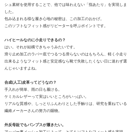
シュ素材を使用することで、他では味わえない「指あたり」を実現しま
した。
包み込まれる様な履き心地の秘密は、この加工のおかげ。
このソフトなフィット感がリピーターを呼ぶポイントです。
ハイヒールなのに小走りできるの？
はい。それが結構できちゃうみたいです。
滑り止め加工のラバー底でつるつる滑らないのはもちろん、軽く小走り
出来るようなフィット感と安定感なら靴で失敗したくない日に迷わず選
んじゃいますよね。
合成(人工)皮革ってどうなの？
手入れが簡単、雨の日も履ける。
ケミカルレザーって実はいいところがいっぱい。
リアルな質感や、しっとりふんわりとした手触りは、研究を重ねている
繊維メーカーさんの努力の賜物。
外反母趾でもパンプスが履きたい。
アッパー裏メッシュ加工によって、とてもソフトなフィット感を実現。