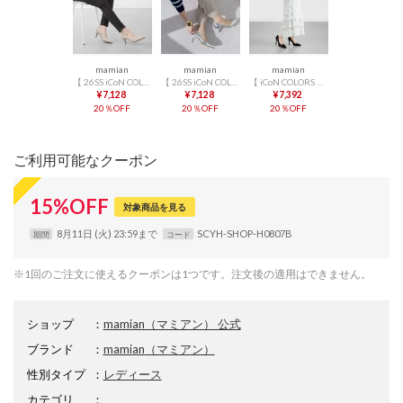
mamian
mamian
mamian
【 26SS iCoN COLORS 】7.0cmヒール 痛くなりにくい 美脚 ポインテッドトゥリネンカラーパンプス／C76535 （キナリL）
【 26SS iCoN COLORS 】7.0cm 痛くなりにくい 美脚ポインテッドトゥカラーパンプス／C76533 （シルバー）
【 iCoN COLORS 】9.0cm 痛くなりにくい 美脚ポインテッドトゥカラーパンプス／C9043 （ブラックE）
¥7,128
¥7,128
¥7,392
20％OFF
20％OFF
20％OFF
ご利用可能なクーポン
15
%
OFF
対象商品を見る
8月11日 (火) 23:59まで
SCYH-SHOP-H0807B
期間
コード
※1回のご注文に使えるクーポンは1つです。注文後の適用はできません。
ショップ
：
mamian（マミアン） 公式
ブランド
：
mamian
（マミアン）
性別タイプ
：
レディース
カテゴリ
：