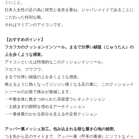
くいこと。
日本人女性の足の為に研究と改良を重ね、ジャパンメイドであることに
こだわった特別な靴。
それはマミアンのアイコンです。
【おすすめポイント】
フカフカのクッションインソール。まるで分厚い絨毯（じゅうたん）の
上を歩くような感覚。
アイコンといえば特徴的なこのクッションインソール。
フカフカ、フワフワ。
まるで分厚い絨毯の上を歩くような感覚。
燃えるように熱くなってジンジン痛くなる足の裏に、このクッションイ
ンソールのお陰で痛みが激減します。
・中敷全体に敷きつめられた高密度ウレタンクッション
・土踏まずの隙間を埋めるアーチクッション
・一番体重のかかる部分を支える中足骨クッション
アッパー裏メッシュ加工。包み込まれる様な履き心地の秘密。
つま先から足のサイドまで、アッパー裏（甲革の裏側）にソフトなメッ