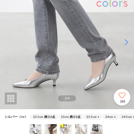
1
/
9
288
シルバー（sv）
22.5cm
残り2点
23cm
残り2点
23.5cm
○
24cm
○
24.5cm