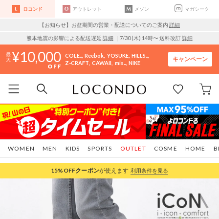
ロコンド
アウトレット
メゾン
マガシーク
【お知らせ】お盆期間の営業・配送についてのご案内
詳細
熊本地震の影響による配送遅延
詳細
｜7/30 (木) 14時〜 送料改訂
詳細
10,000
COLE..
Reebok
YOSUKE
HILLS..
キャンペーン
Z-CRAFT
CAWAII
mis..
NIKE
WOMEN
MEN
KIDS
SPORTS
OUTLET
COSME
HOME
B
15%OFF
クーポン
が使えます
利用条件を見る