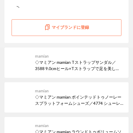
マイブランドに登録
mamian
◇マミアン mamian Tストラップサンダル／
3588 9.0cmヒール×Tストラップで足を美し
く。スタイルアップ効果も♪ 女性らしい華奢な
ヒールサンダルは、デイリー使いはもちろん華
やかなパーティシーンでも活躍。ワイドなスク
mamian
エアトゥでトレンド感も忘れずに。
◇マミアン mamian ポインテッドトゥノーレー
スプラットフォームシューズ／4774 シューレ
ースの無いスリッポンタイプのドレスシュー
ズ。 マニッシュなパンツコーデにも、スカート
のはずしアイテムとしても使えるポインテッド
mamian
トゥ厚底ローファー。
◇マミアン mamian ラウンドトゥボリュームソ