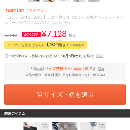
mamian
（マミアン）
【 26SS iCoN COLORS 】5.0cm 痛くなりにくい 美脚ポインテッドトゥ
カラーパンプス／C57173 （シルバー）
¥7,128
20%OFF
¥8,910
税込
クーポンを使えばさらに
1,069
円引き！
※適用条件
11時間53分36秒
以内
のお支払いで
8月8日(土)
にお届け
詳細
この商品は
サイズ交換￥0・返品可能
です
詳細
返品の場合：返送料 (同注文なら複数個でも) 一律￥660
サイズ・色を選ぶ
関連アイテム