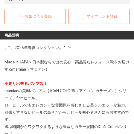
お気に入り登録
マイブランド登録
商品説明
。*.。2026年春夏コレクション.。*゜+
Made in JAPAN 日本製ならではの安心・高品質なレディース靴をお届け
するmamian（マミアン）
小走り出来るパンプス！
mamianの美脚パンプス【 iCoN COLORS（アイコン カラーズ）】シリ
ーズ、5cmヒール。
ローヒールでもエレガントな雰囲気を感じさせる美シルエットが魅力。
頑張りすぎないヒールの高さだから、ヒール初心者さんにもおすすめで
す。
選ぶ瞬間からワクワクするような豊富なカラー展開のiCoN Colorsシリ
ーズ。