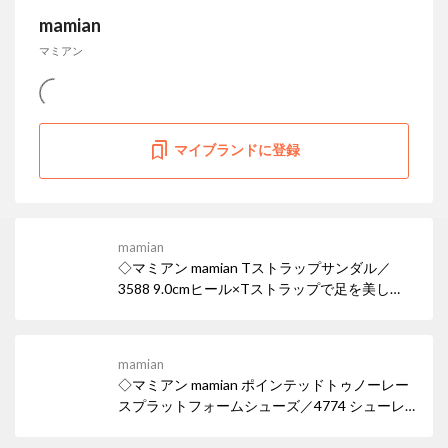
mamian
マミアン
マイブランドに登録
mamian
◇マミアン mamian Tストラップサンダル／
3588 9.0cmヒール×Tストラップで足を美し
く。スタイルアップ効果も♪ 女性らしい華奢な
ヒールサンダルは、デイリー使いはもちろん華
やかなパーティシーンでも活躍。ワイドなスク
mamian
エアトゥでトレンド感も忘れずに。
◇マミアン mamian ポインテッドトゥノーレー
スプラットフォームシューズ／4774 シューレ
ースの無いスリッポンタイプのドレスシュー
ズ。 マニッシュなパンツコーデにも、スカート