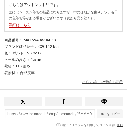
こちらはアウトレット品です。
主にはシーズン落ちの新品になりますが、中には細かな傷やシワ、若干
の色落ち等がある場合がございます（訳あり品を除く）。
詳細はこちら
商品番号
： MA1594BW04038
ブランド商品番号
： C20142 bds
色
： ボルドーS（bds）
ヒールの高さ
： 1.5cm
靴幅
： D（細め）
表素材
： 合成皮革
さらに詳しい情報を表示
URLをコピー
紹介プログラムを利用してコイン獲得
詳細