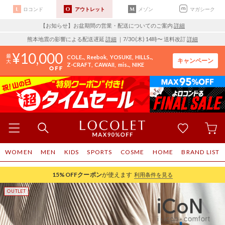
ロコンド
アウトレット
メゾン
マガシーク
【お知らせ】お盆期間の営業・配送についてのご案内
詳細
熊本地震の影響による配送遅延
詳細
｜7/30 (木) 14時〜 送料改訂
詳細
10,000
COLE..
Reebok
YOSUKE
HILLS..
キャンペーン
Z-CRAFT
CAWAII
mis..
NIKE
WOMEN
MEN
KIDS
SPORTS
COSME
HOME
BRAND LIST
15%OFF
クーポン
が使えます
利用条件を見る