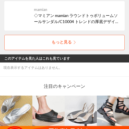
のはずしアイテムとしても使えるポインテッド
mamian
トゥ厚底ローファー。
◇マミアン mamian ラウンドトゥボリュームソ
ールサンダル/C10004 トレンドの厚底デザイン
が、履くだけで脚長効果を叶え、スタイリング
にエッジを効かせます。スポーティーながら
も、オールブラックでまとめることで都会的な
もっと見る
モード感を演出しています。
このアイテムを見た人はこれも見ています
現在表示するアイテムはありません。
注目のキャンペーン