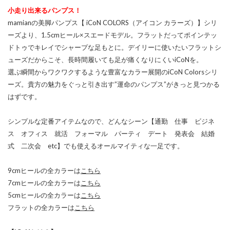
小走り出来るパンプス！
mamianの美脚パンプス【 iCoN COLORS（アイコン カラーズ）】シリ
ーズより、1.5cmヒール×スエードモデル。フラットだってポインテッ
ドトゥでキレイでシャープな足もとに。デイリーに使いたいフラットシ
ューズだからこそ、長時間履いても足が痛くなりにくいiCoNを。
選ぶ瞬間からワクワクするような豊富なカラー展開のiCoN Colorsシリ
ーズ。貴方の魅力をぐっと引き出す”運命のパンプス”がきっと見つかる
はずです。
シンプルな定番アイテムなので、どんなシーン【通勤 仕事 ビジネ
ス オフィス 就活 フォーマル パーティ デート 発表会 結婚
式 二次会 etc】でも使えるオールマイティな一足です。
9cmヒールの全カラーは
こちら
7cmヒールの全カラーは
こちら
5cmヒールの全カラーは
こちら
フラットの全カラーは
こちら