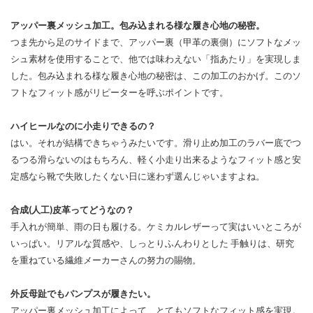
アッパー裏メッシュ加工。包み込まれる様な履き心地の秘密。
つま先から足のサイドまで、アッパー裏（甲革の裏側）にソフトなメッ
シュ素材を使用することで、他では味わえない「指あたり」を実現しま
した。包み込まれる様な履き心地の秘密は、この加工のおかげ。このソ
フトなフィット感がリピーターを呼ぶポイントです。
ハイヒールなのに小走りできるの？
はい。それが結構できちゃうみたいです。滑り止め加工のラバー底でつ
るつる滑らないのはもちろん、軽く小走り出来るようなフィット感と安
定感なら靴で失敗したくない日に迷わず選んじゃいますよね。
合成(人工)皮革ってどうなの？
手入れが簡単、雨の日も履ける。ケミカルレザーって実はいいところが
いっぱい。リアルな質感や、しっとりふんわりとした 手触りは、研究
を重ねている繊維メーカーさんの努力の賜物。
外反母趾でもパンプスが履きたい。
アッパー裏メッシュ加工によって、とてもソフトなフィット感を実現。