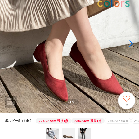
1
/
16
71
ボルドーS（bds）
225/22.5cm
残り1点
230/23cm
残り1点
235/23.5cm
×
24