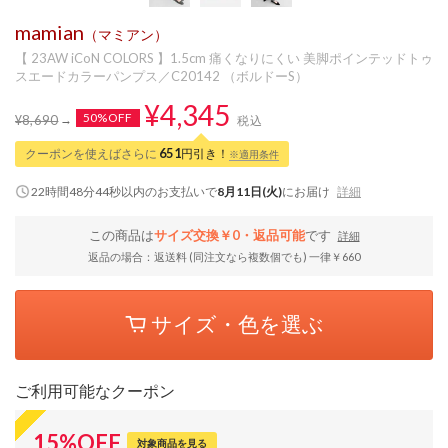
mamian
（マミアン）
【 23AW iCoN COLORS 】1.5cm 痛くなりにくい 美脚ポインテッドトゥ
スエードカラーパンプス／C20142 （ボルドーS）
¥4,345
50%OFF
¥8,690
税込
クーポンを使えばさらに
651
円引き！
※適用条件
22時間48分43秒
以内
のお支払いで
8月11日(火)
にお届け
詳細
この商品は
サイズ交換￥0・返品可能
です
詳細
返品の場合：返送料 (同注文なら複数個でも) 一律￥660
サイズ・色を選ぶ
ご利用可能なクーポン
15
%
OFF
対象商品を見る