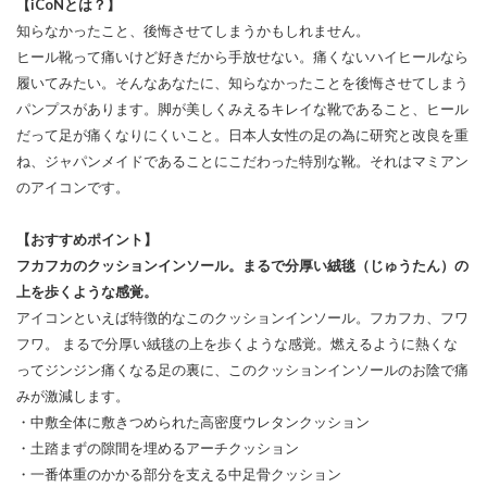
【iCoNとは？】
知らなかったこと、後悔させてしまうかもしれません。
ヒール靴って痛いけど好きだから手放せない。痛くないハイヒールなら
履いてみたい。そんなあなたに、知らなかったことを後悔させてしまう
パンプスがあります。脚が美しくみえるキレイな靴であること、ヒール
だって足が痛くなりにくいこと。日本人女性の足の為に研究と改良を重
ね、ジャパンメイドであることにこだわった特別な靴。それはマミアン
のアイコンです。
【おすすめポイント】
フカフカのクッションインソール。まるで分厚い絨毯（じゅうたん）の
上を歩くような感覚。
アイコンといえば特徴的なこのクッションインソール。フカフカ、フワ
フワ。 まるで分厚い絨毯の上を歩くような感覚。燃えるように熱くな
ってジンジン痛くなる足の裏に、このクッションインソールのお陰で痛
みが激減します。
・中敷全体に敷きつめられた高密度ウレタンクッション
・土踏まずの隙間を埋めるアーチクッション
・一番体重のかかる部分を支える中足骨クッション