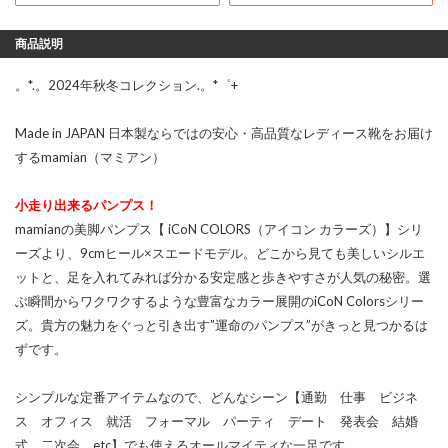
商品説明
。*.。2024年秋冬コレクション.。*゜+
Made in JAPAN 日本製ならではの安心・高品質なレディース靴をお届け
するmamian（マミアン）
小走り出来るパンプス！
mamianの美脚パンプス【 iCoN COLORS（アイコン カラーズ）】シリ
ーズより、9cmヒール×スエードモデル。どこから見ても美しいシルエ
ットと、足を入れてみれば分かる安定感と歩きやすさが人気の秘密。選
ぶ瞬間からワクワクするような豊富なカラー展開のiCoN Colorsシリー
ズ。貴方の魅力をぐっと引き出す”運命のパンプス”がきっと見つかるは
ずです。
シンプルな定番アイテムなので、どんなシーン【通勤 仕事 ビジネ
ス オフィス 就活 フォーマル パーティ デート 発表会 結婚
式 二次会 etc】でも使えるオールマイティな一足です。