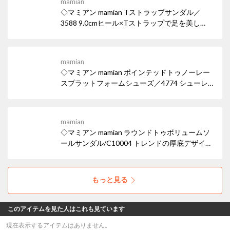
mamian
◇マミアン mamian Tストラップサンダル／
3588 9.0cmヒール×Tストラップで足を美し
く。スタイルアップ効果も♪ 女性らしい華奢な
ヒールサンダルは、デイリー使いはもちろん華
やかなパーティシーンでも活躍。ワイドなスク
mamian
エアトゥでトレンド感も忘れずに。
◇マミアン mamian ポインテッドトゥノーレー
スプラットフォームシューズ／4774 シューレ
ースの無いスリッポンタイプのドレスシュー
ズ。 マニッシュなパンツコーデにも、スカート
のはずしアイテムとしても使えるポインテッド
mamian
トゥ厚底ローファー。
◇マミアン mamian ラウンドトゥボリュームソ
ールサンダル/C10004 トレンドの厚底デザイン
が、履くだけで脚長効果を叶え、スタイリング
にエッジを効かせます。スポーティーながら
も、オールブラックでまとめることで都会的な
もっと見る
モード感を演出しています。
このアイテムを見た人はこれも見ています
現在表示するアイテムはありません。