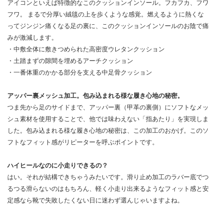
アイコンといえば特徴的なこのクッションインソール。フカフカ、フワ
フワ。 まるで分厚い絨毯の上を歩くような感覚。燃えるように熱くな
ってジンジン痛くなる足の裏に、このクッションインソールのお陰で痛
みが激減します。
・中敷全体に敷きつめられた高密度ウレタンクッション
・土踏まずの隙間を埋めるアーチクッション
・一番体重のかかる部分を支える中足骨クッション
アッパー裏メッシュ加工。包み込まれる様な履き心地の秘密。
つま先から足のサイドまで、アッパー裏（甲革の裏側）にソフトなメッ
シュ素材を使用することで、他では味わえない「指あたり」を実現しま
した。包み込まれる様な履き心地の秘密は、この加工のおかげ。このソ
フトなフィット感がリピーターを呼ぶポイントです。
ハイヒールなのに小走りできるの？
はい。それが結構できちゃうみたいです。滑り止め加工のラバー底でつ
るつる滑らないのはもちろん、軽く小走り出来るようなフィット感と安
定感なら靴で失敗したくない日に迷わず選んじゃいますよね。