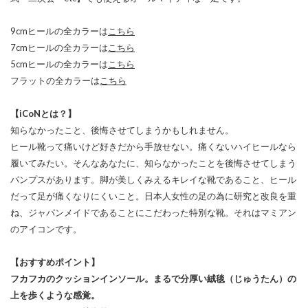
9cmヒールの全カラーは
こちら
7cmヒールの全カラーは
こちら
5cmヒールの全カラーは
こちら
フラットの全カラーは
こちら
【iCoNとは？】
知らなかったこと、後悔させてしまうかもしれません。
ヒール靴って痛いけど好きだから手放せない。痛くないハイヒールなら
履いてみたい。そんなあなたに、知らなかったことを後悔させてしまう
パンプスがあります。脚が美しくみえるキレイな靴であること、ヒール
だって足が痛くなりにくいこと。日本人女性の足の為に研究と改良を重
ね、ジャパンメイドであることにこだわった特別な靴。それはマミアン
のアイコンです。
【おすすめポイント】
フカフカのクッションインソール。まるで分厚い絨毯（じゅうたん）の
上を歩くような感覚。