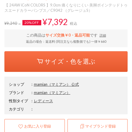
【 24AW iCoN COLORS 】9.0cm 痛くなりにくい 美脚ポインテッドトゥ
スエードカラーパンプス／C9042 （グレージュS）
¥7,392
20%OFF
¥9,240
税込
この商品は
サイズ交換￥0・返品可能
です
詳細
返品の場合：返送料 (同注文なら複数個でも) 一律￥660
サイズ・色を選ぶ
ショップ
：
mamian（マミアン） 公式
ブランド
：
mamian
（マミアン）
性別タイプ
：
レディース
カテゴリ
：
お気に入り登録
マイブランド登録