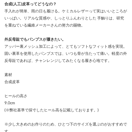
合成(人工)皮革ってどうなの？
手入れが簡単、雨の日も履ける。ケミカルレザーって実はいいところが
いっぱい。リアルな質感や、しっとりふんわりとした 手触りは、研究
を重ねている繊維メーカーさんの努力の賜物。
外反母趾でもパンプスが履きたい。
アッパー裏メッシュ加工によって、とてもソフトなフィット感を実現。
固い裏革を使用したパンプスでは、いつも骨が当たって痛い。軽度の外
反母趾であれば、チャンレンジしてみたくなる履き心地です。
素材
合成皮革
ヒールの高さ
9.0cm
(※弊社基準で採寸したヒール高を記載しております。)
※少し大きめのお作りのため、ひとつ下のサイズを選ぶのがおすすめで
す。