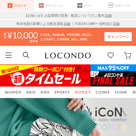
ロコンド
アウトレット
メゾン
マガシーク
【お知らせ】お盆期間の営業・配送についてのご案内
詳細
熊本地震の影響による配送遅延
詳細
｜7/30 (木) 14時〜 送料改訂
詳細
10,000
COLE..
Reebok
YOSUKE
HILLS..
キャンペーン
Z-CRAFT
CAWAII
mis..
NIKE
WOMEN
MEN
KIDS
SPORTS
OUTLET
COSME
HOME
B