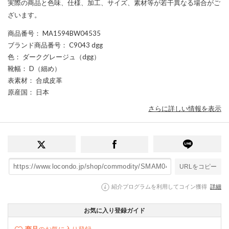
実際の商品と色味、仕様、加工、サイズ、素材等が若干異なる場合がご
ざいます。
商品番号
： MA1594BW04535
ブランド商品番号
： C9043 dgg
色
： ダークグレージュ（dgg）
靴幅
： D（細め）
表素材
： 合成皮革
原産国
： 日本
さらに詳しい情報を表示
URLをコピー
紹介プログラムを利用してコイン獲得
詳細
お気に入り登録ガイド