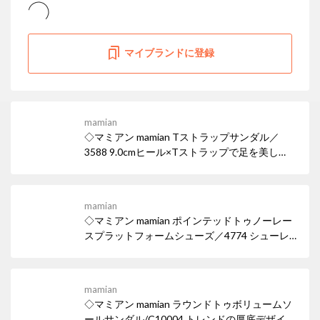
マイブランドに登録
mamian
◇マミアン mamian Tストラップサンダル／
3588 9.0cmヒール×Tストラップで足を美し
く。スタイルアップ効果も♪ 女性らしい華奢な
ヒールサンダルは、デイリー使いはもちろん華
やかなパーティシーンでも活躍。ワイドなスク
mamian
エアトゥでトレンド感も忘れずに。
◇マミアン mamian ポインテッドトゥノーレー
スプラットフォームシューズ／4774 シューレ
ースの無いスリッポンタイプのドレスシュー
ズ。 マニッシュなパンツコーデにも、スカート
のはずしアイテムとしても使えるポインテッド
mamian
トゥ厚底ローファー。
◇マミアン mamian ラウンドトゥボリュームソ
ールサンダル/C10004 トレンドの厚底デザイン