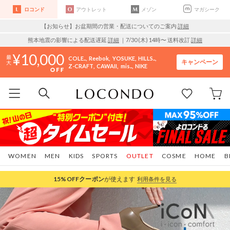
ロコンド
アウトレット
メゾン
マガシーク
【お知らせ】お盆期間の営業・配送についてのご案内
詳細
熊本地震の影響による配送遅延
詳細
｜7/30 (木) 14時〜 送料改訂
詳細
10,000
COLE..
Reebok
YOSUKE
HILLS..
キャンペーン
Z-CRAFT
CAWAII
mis..
NIKE
WOMEN
MEN
KIDS
SPORTS
OUTLET
COSME
HOME
B
15%OFF
クーポン
が使えます
利用条件を見る