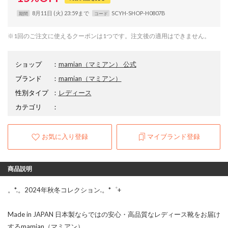
8月11日 (火) 23:59まで
SCYH-SHOP-H0807B
期間
コード
※1回のご注文に使えるクーポンは1つです。注文後の適用はできません。
ショップ
：
mamian（マミアン） 公式
ブランド
：
mamian
（マミアン）
性別タイプ
：
レディース
カテゴリ
：
お気に入り登録
マイブランド登録
商品説明
。*.。2024年秋冬コレクション.。*゜+
Made in JAPAN 日本製ならではの安心・高品質なレディース靴をお届け
するmamian（マミアン）