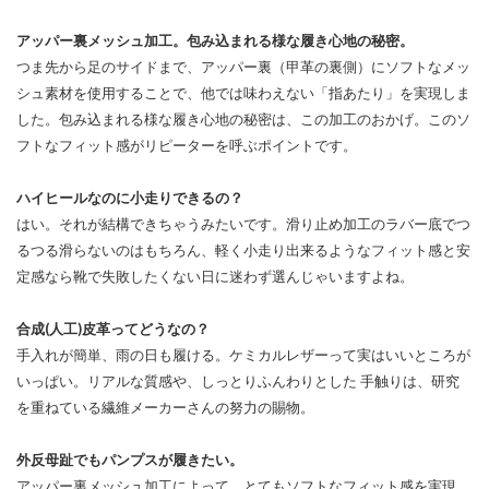
アッパー裏メッシュ加工。包み込まれる様な履き心地の秘密。
つま先から足のサイドまで、アッパー裏（甲革の裏側）にソフトなメッ
シュ素材を使用することで、他では味わえない「指あたり」を実現しま
した。包み込まれる様な履き心地の秘密は、この加工のおかげ。このソ
フトなフィット感がリピーターを呼ぶポイントです。
ハイヒールなのに小走りできるの？
はい。それが結構できちゃうみたいです。滑り止め加工のラバー底でつ
るつる滑らないのはもちろん、軽く小走り出来るようなフィット感と安
定感なら靴で失敗したくない日に迷わず選んじゃいますよね。
合成(人工)皮革ってどうなの？
手入れが簡単、雨の日も履ける。ケミカルレザーって実はいいところが
いっぱい。リアルな質感や、しっとりふんわりとした 手触りは、研究
を重ねている繊維メーカーさんの努力の賜物。
外反母趾でもパンプスが履きたい。
アッパー裏メッシュ加工によって、とてもソフトなフィット感を実現。