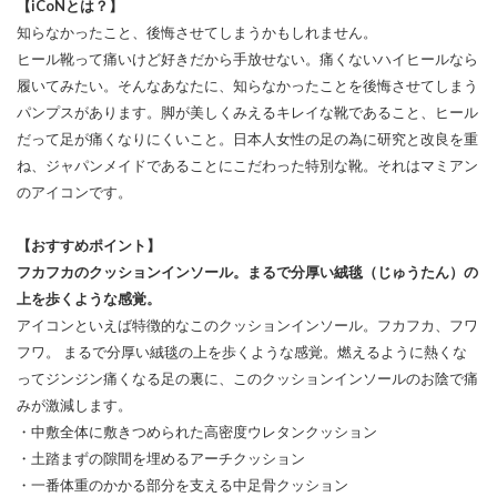
【iCoNとは？】
知らなかったこと、後悔させてしまうかもしれません。
ヒール靴って痛いけど好きだから手放せない。痛くないハイヒールなら
履いてみたい。そんなあなたに、知らなかったことを後悔させてしまう
パンプスがあります。脚が美しくみえるキレイな靴であること、ヒール
だって足が痛くなりにくいこと。日本人女性の足の為に研究と改良を重
ね、ジャパンメイドであることにこだわった特別な靴。それはマミアン
のアイコンです。
【おすすめポイント】
フカフカのクッションインソール。まるで分厚い絨毯（じゅうたん）の
上を歩くような感覚。
アイコンといえば特徴的なこのクッションインソール。フカフカ、フワ
フワ。 まるで分厚い絨毯の上を歩くような感覚。燃えるように熱くな
ってジンジン痛くなる足の裏に、このクッションインソールのお陰で痛
みが激減します。
・中敷全体に敷きつめられた高密度ウレタンクッション
・土踏まずの隙間を埋めるアーチクッション
・一番体重のかかる部分を支える中足骨クッション