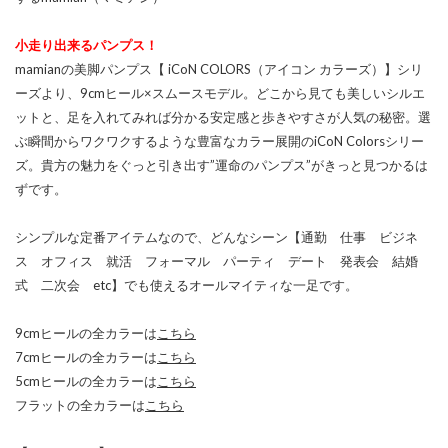
小走り出来るパンプス！
mamianの美脚パンプス【 iCoN COLORS（アイコン カラーズ）】シリ
ーズより、9cmヒール×スムースモデル。どこから見ても美しいシルエ
ットと、足を入れてみれば分かる安定感と歩きやすさが人気の秘密。選
ぶ瞬間からワクワクするような豊富なカラー展開のiCoN Colorsシリー
ズ。貴方の魅力をぐっと引き出す”運命のパンプス”がきっと見つかるは
ずです。
シンプルな定番アイテムなので、どんなシーン【通勤 仕事 ビジネ
ス オフィス 就活 フォーマル パーティ デート 発表会 結婚
式 二次会 etc】でも使えるオールマイティな一足です。
9cmヒールの全カラーは
こちら
7cmヒールの全カラーは
こちら
5cmヒールの全カラーは
こちら
フラットの全カラーは
こちら