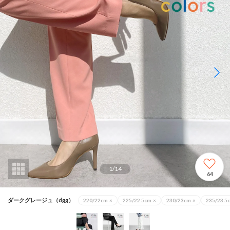
1
/
14
64
ダークグレージュ（dgg）
220/22cm
×
225/22.5cm
×
230/23cm
×
235/23.5