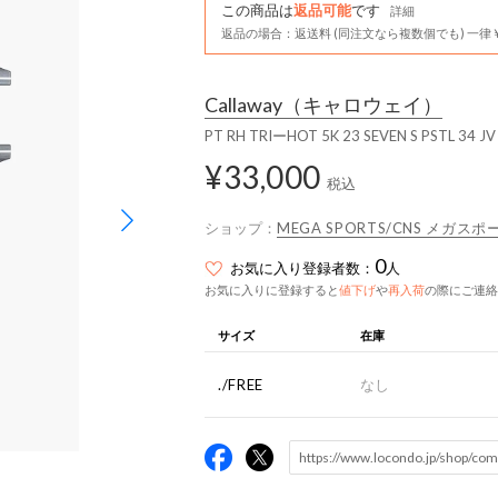
この商品は
返品可能
です
詳細
返品の場合：返送料 (同注文なら複数個でも) 一律￥
Callaway
（キャロウェイ）
PT RH TRIーHOT 5K 23 SEVEN S PSTL 34 J
¥33,000
税込
ショップ：
MEGA SPORTS/CNS メガ
0
お気に入り登録者数：
人
お気に入りに登録すると
値下げ
や
再入荷
の際にご連絡
サイズ
在庫
./FREE
なし