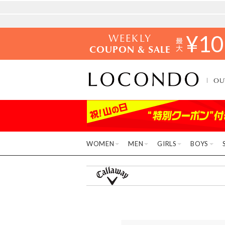
WEEKLY
¥
10
COUPON & SALE
OU
WOMEN
MEN
GIRLS
BOYS