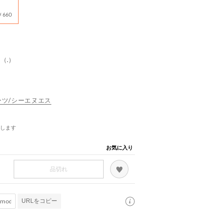
660
V （.）
スポーツ/シーエヌエス
します
お気に入り
品切れ
URLをコピー