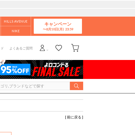
HILLS AVENUE
キャンペーン
8月10日(月)
NIKE
イド
よくあるご質問
[ 前に戻る ]