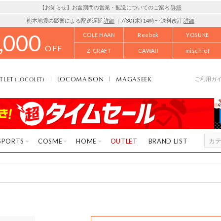
【お知らせ】お盆期間の営業・配送についてのご案内
詳細
熊本地震の影響による配送遅延
詳細
｜7/30 (木) 14時〜 送料改訂
詳細
,000
COLE HAAN
Reebok
YOSUKE
OFF
Z-CRAFT
CAWAII
mischief
TLET
LOCOMAISON
MAGASEEK
(LOCOLET)
ご利用ガ
SPORTS
COSME
HOME
OUTLET
BRAND LIST